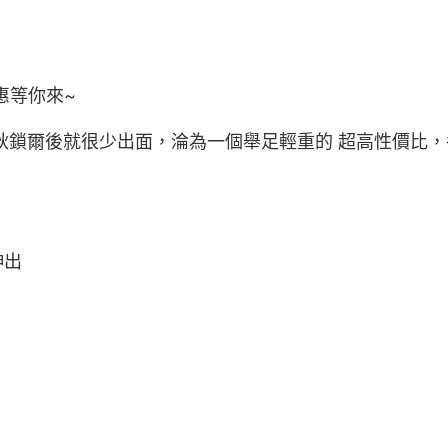
惠等你來~
秋鎖爾後就很少出面，淪為一個舉足輕重的 超高性價比，
伸出