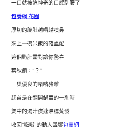
一口就被這神奇的口感馴服了
包養網 花園
厚切的脆肚越嚼越噴鼻
來上一碗米飯的確盡配
這個脆肚盡對讓你驚喜
葉秋鎖：“？”
一煲優良的啫啫豬雜
起首是在翻開鍋蓋的一剎時
煲中的湯汁疾速沸騰蒸發
收回“嗞嗞”的動人聲響
包養網