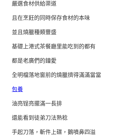
嚴選食材供給渠道
且在烹飪的同時保存食材的本味
並且燒臘種類豐盛
基礎上港式茶餐廳里能吃到的都有
都是老廣們的鐘愛
全明檔落地窗前的燒臘擠得滿滿當當
包養
油亮锃亮擺滿一長排
還能看到徒弟刀法熟稔
手起刀落，斬件上碟，鵝噴鼻四溢