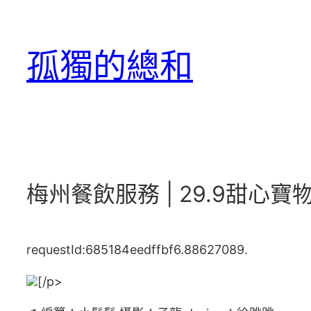
跳
至
孤獨的總和
主
要
內
容
梅州餐飲服務 | 29.9甜心
requestId:685184eedffbf6.88627089.
[/p>