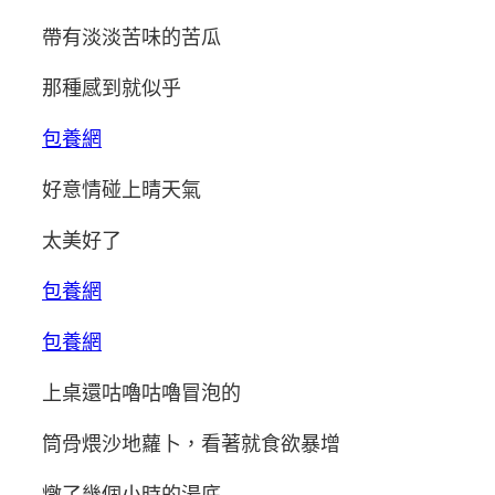
帶有淡淡苦味的苦瓜
那種感到就似乎
包養網
好意情碰上晴天氣
太美好了
包養網
包養網
上桌還咕嚕咕嚕冒泡的
筒骨煨沙地蘿卜，看著就食欲暴增
燉了幾個小時的湯底