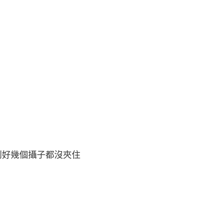
到好幾個攝子都沒夾住