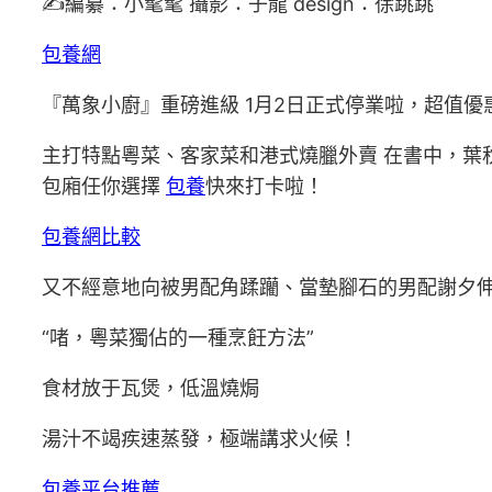
✍️編纂：小髦髦 攝影：子龍 design：徐跳跳
包養網
『萬象小廚』重磅進級 1月2日正式停業啦，超值優
主打特點粵菜、客家菜和港式燒臘外賣 在書中，葉
包廂任你選擇
包養
快來打卡啦！
包養網比較
又不經意地向被男配角蹂躪、當墊腳石的男配謝夕
“啫，粵菜獨佔的一種烹飪方法”
食材放于瓦煲，低溫燒焗
湯汁不竭疾速蒸發，極端講求火候！
包養平台推薦