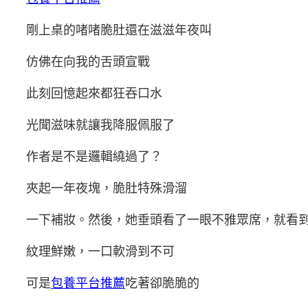
剛上桌的啫啫脆肚還在滋滋年夜叫
仿佛在向我的舌頭宣戰
此刻回憶起來都狂吞口水
光聞滋味就讓我降服佩服了
作者是不是邏輯繞過了？
夾起一年夜塊，脆肚特殊滑溜
一下補妝。然後，她垂頭看了一眼不雅眾席，就看
紋理鮮嫩，一口軟滑到不可
可是
包養平台推薦
吃著卻脆脆的