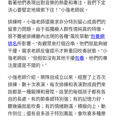
看著他們表現出對音樂的熱愛和專注，我們下定
決心要堅定地摸索下往！”小強老師說。
排練時，小強老師還需求非分特別留心成員們的
留意力問題。由于孤獨癥人群性情純真的特徵，
很不難被排練廳內出現的各種“風吹草動”
包養網
排名
所影響。“有觀眾來打個召喚，他們就能夠被
干擾，需求老師反復提示才幹重回吹奏狀態。”小
強老師說，“但假如沒有其他干擾
包養
，他們的專
注度還是不錯的。”
小強老師介紹，樂隊自成立以來，經歷了上百次
排練、數十次表演，每次排練和表演對成員們來
說都是一種鍛煉和晉陞。這里的每個孩子都有各
自的長處，有的節奏感特別強；有的記憶力好，
聽幾遍就能吹奏；有的情緒飽滿，積極向上，動
作到位；還有良多孩子特別萬能，會吹奏多種樂