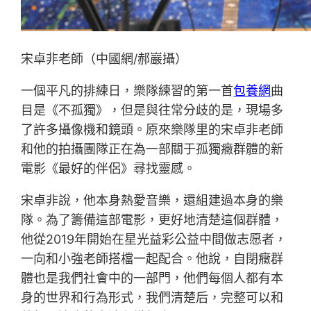
宋卓非老師（中國網/郝巖攝）
一個平凡的排練日，樂隊練習的第一首
包養網
曲
目是《不孤獨》，但是與往常分歧的是，現場多
了許多攝像機和鏡頭。原來樂隊里的宋卓非老師
和他的拍攝團隊正在為一部關于孤獨癥群體的新
電影《最好的伴侶》尋找靈感。
宋卓非說，他本身熱愛音樂，還組建過本身的樂
隊。為了籌備這部電影，更好地清楚這個群體，
他從2019年開始在星光益彩公益中間做志愿者，
一向和小強老師搭檔一起配合。他說，自閉癥群
體也是我們社會中的一部門，他們每個人都有本
身的世界和行為形式，我們清楚后，完整可以和