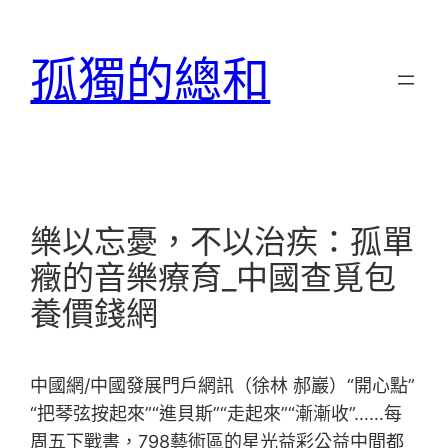
跳
至
孤獨的總和
主
要
內
容
樂以忘憂，不以治疾：孤單
癥的音樂療育_中國查覓包
養價錢網
中國網/中國發展門戶網訊（徐林 郝巖）“開心點”
“把琴弦按起來”“進貝斯”“走起來”“漸漸收”……每
周五下戰書，798藝術區的星光益彩公益中間都