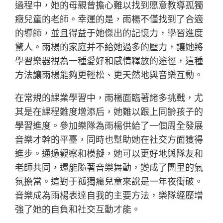
過程中，她的母親曾擔心難以找到愿意教導孤獨
癥兒童的老師。幸運的是，雨楊不僅找到了合適
的導師，並且得益于她傑出的記憶力，學習進度
驚人。雨楊的家庭并不給她過多的壓力，讓她將
學習樂器視為一種愛好和感情釋放的途徑，這種
方法讓雨楊能夠更輕松、更天然地與音樂互動。
在常規的課業學習中，雨楊面臨著諸多挑戰，尤
其是在課程難度增添后，她難以跟上同齡孩子的
學習進度。參加樂隊為雨楊供給了一個周全發展
音樂才幹的平臺，同時也幫助她在社交方面獲得
進步。通過觀察和模擬，她可以更好地與隊友和
老師共同，還能隨著音樂舞動，變成了團里的氣
氛擔當。這對于孤獨癥兒童來說是一年夜衝破。
音樂成為雨楊表達自我的主要方法，樂隊經歷增
強了她的自負和社交互動才能。