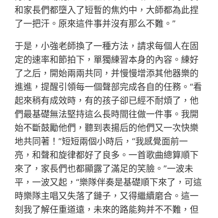
和家長們都墮入了短暫的焦灼中，大師都為此捏
了一把汗。原來這件事并沒有那么不難。”
于是，小強老師換了一種方法，請求每個人在固
定的速率和節拍下，單獨練習本身的內容。練好
了之后，開始兩兩共同，并慢慢增添其他器樂的
進進，提醒引領每一個聲部完成各自的任務。“看
起來稍有成效時，有的孩子卻已經不耐煩了，他
們最基礎無法堅持這么長時間往做一件事。我開
始不斷鼓勵他們，聽到表揚后的他們又一次快樂
地共同著！”短短兩個小時后，“我感覺面前一
亮，和聲和旋律都好了良多。一首歌曲總算順下
來了，家長們也都顯露了滿足的笑臉。”一波未
平，一波又起，“樂隊伴奏是基礎順下來了，可這
時樂隊主唱又失落了鏈子，又得繼續磨合。這一
刻我了解任重道遠，未來的路能夠并不不難，但