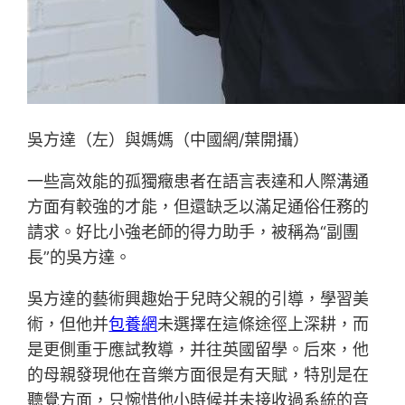
吳方達（左）與媽媽（中國網/葉開攝）
一些高效能的孤獨癥患者在語言表達和人際溝通
方面有較強的才能，但還缺乏以滿足通俗任務的
請求。好比小強老師的得力助手，被稱為“副團
長”的吳方達。
吳方達的藝術興趣始于兒時父親的引導，學習美
術，但他并
包養網
未選擇在這條途徑上深耕，而
是更側重于應試教導，并往英國留學。后來，他
的母親發現他在音樂方面很是有天賦，特別是在
聽覺方面，只惋惜他小時候并未接收過系統的音