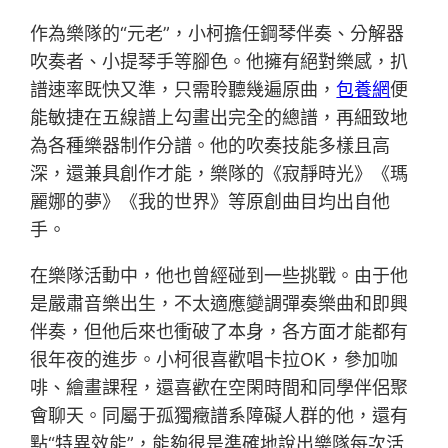
作為樂隊的“元老”，小柯擔任鋼琴伴奏、分解器
吹奏者、小提琴手等腳色。他擁有絕對樂感，扒
譜速率既快又準，只需聆聽幾遍原曲，
包養網
便
能敏捷在五線譜上勾畫出完全的總譜，再細致地
為各種樂器制作分譜。他的吹奏技能多樣且高
深，還兼具創作才能，樂隊的《寂靜時光》《瑪
麗娜的夢》《我的世界》等原創曲目均出自他
手。
在樂隊活動中，他也曾經碰到一些挑戰。由于他
是嚴肅音樂出生，不太適應變調彈奏樂曲和即興
伴奏，但他后來也衝破了本身，各方面才能都有
很年夜的進步。小柯很喜歡唱卡拉OK，參加咖
啡、繪畫課程，還喜歡在空閑時間和同學伴侶聚
會聊天。同屬于孤獨癥譜系障礙人群的他，還有
點“特異效能”，能夠很是準確地說出樂隊每次活