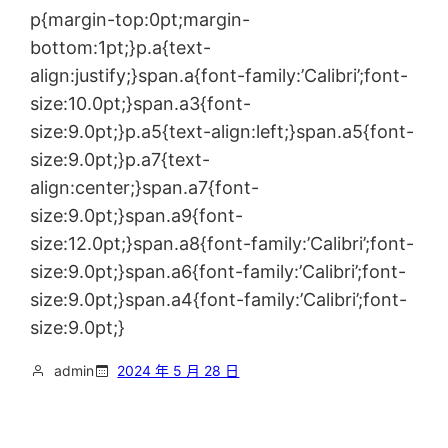
p{margin-top:0pt;margin-
bottom:1pt;}p.a{text-
align:justify;}span.a{font-family:’Calibri’;font-
size:10.0pt;}span.a3{font-
size:9.0pt;}p.a5{text-align:left;}span.a5{font-
size:9.0pt;}p.a7{text-
align:center;}span.a7{font-
size:9.0pt;}span.a9{font-
size:12.0pt;}span.a8{font-family:’Calibri’;font-
size:9.0pt;}span.a6{font-family:’Calibri’;font-
size:9.0pt;}span.a4{font-family:’Calibri’;font-
size:9.0pt;}
admin
2024 年 5 月 28 日