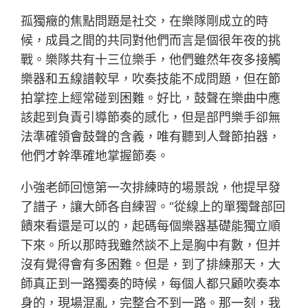
孤獨癥的焦點問題是社交，在樂隊剛成立的時
候，成員之間的共同對他們而言是個很年夜的挑
戰。樂隊共有十三位樂手，他們雖然年夜多接觸
樂器和五線譜較早，吹奏技能不成問題，但在節
拍掌控上經常碰到困難。好比，鼓聲在樂曲中應
該起到負責引導節奏的感化，但是部門樂手卻無
法準確領會鼓聲的含義，唯有聽到人聲節拍器，
他們才幹準確地掌握節奏。
小強老師回憶第一次排練時的場景說，他提早發
了譜子，讓大師各自練習。“從線上的單獨聲部回
饋來看還是可以的，起碼每個樂器基礎能獨立順
下來。所以那時我雖然談不上是胸中有數，但并
沒有覺得會有多困難。但是，到了排練那天，大
師真正到一路獨奏的時候，每個人都只顧吹奏本
身的，現場混亂，完整合不到一路。那一刻，我