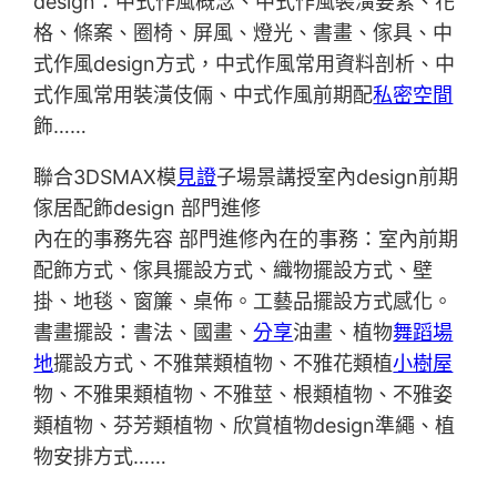
design：中式作風概念、中式作風裝潢要素、花
格、條案、圈椅、屏風、燈光、書畫、傢具、中
式作風design方式，中式作風常用資料剖析、中
式作風常用裝潢伎倆、中式作風前期配
私密空間
飾……
聯合3DSMAX模
見證
子場景講授室內design前期
傢居配飾design 部門進修
內在的事務先容 部門進修內在的事務：室內前期
配飾方式、傢具擺設方式、織物擺設方式、壁
掛、地毯、窗簾、桌佈。工藝品擺設方式感化。
書畫擺設：書法、國畫、
分享
油畫、植物
舞蹈場
地
擺設方式、不雅葉類植物、不雅花類植
小樹屋
物、不雅果類植物、不雅莖、根類植物、不雅姿
類植物、芬芳類植物、欣賞植物design準繩、植
物安排方式……