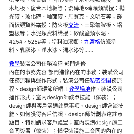
木地板、復合木地板等；瓷磚地s磚類類講授：拋
光磚、玻化磚、釉面磚、馬賽克、文明石等；飾
面板類資料講授：防火板
交流
、三聚氰胺板、鋁
塑板等；水泥類資料講授：矽酸鹽類水泥、
425#，525#等；塗料油漆類：
九宮格
仿瓷塗
料、乳膠漆、淨水漆、濁水漆等……
教學
裝潢公司任務流程 部門進修
內在的事務先容 部門進修內在的事務：裝潢公司
任務流程與運作形式；裝潢公司任
私密空間
務流
程、design師環節所唱工
教學場地
作、裝潢公司
運作形式；室內design師談單技能（傢裝）；
design師與客戶溝通註意事項、design師會談技
能、如何獲得客戶信賴、design師計劃表達註意
題目、特別請求客戶處置；室內裝潢design施工
合同簽署（傢裝）；懂得裝潢施工合同的內在的