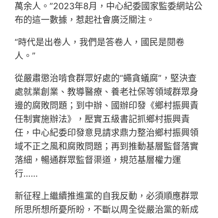
萬余人。”2023年8月，中心紀委國家監委網站公
布的這一數據，惹起社會廣泛關注。
“時代是出卷人，我們是答卷人，國民是閱卷
人。”
從嚴肅懲治啃食群眾好處的“蠅貪蟻腐”，堅決查
處就業創業、教導醫療、養老社保等領域群眾身
邊的腐敗問題；到中辦、國辦印發《鄉村振興責
任制實施辦法》，壓實五級書記抓鄉村振興責
任，中心紀委印發意見請求鼎力整治鄉村振興領
域不正之風和腐敗問題；再到推動基層監督落實
落細，暢通群眾監督渠道，規范基層權力運
行……
新征程上繼續推進黨的自我反動，必須順應群眾
所思所想所憂所盼，不斷以周全從嚴治黨的新成