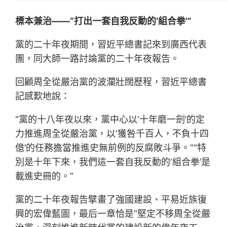
標本兼治——“打出一套自我反動的‘組合拳’”
黨的二十年夜期間，習近平總書記來到廣西代表
團，同大師一路討論黨的二十年夜報告。
回顧周全從嚴治黨的波瀾壯闊歷程，習近平總書
記感歎地說：
“黨的十八年夜以來，黨中心以‘十年磨一劍’的定
力推進周全從嚴治黨，以‘獲咎千百人，不負十四
億’的任務擔當推進史無前例的反腐敗斗爭。”“特
別是十年下來，我們這一套自我反動的‘組合拳’是
載進史冊的。”
黨的二十年夜報告擘畫了強國建設、平易近族復
興的宏偉藍圖，最后一章恰是“堅定不移周全從嚴