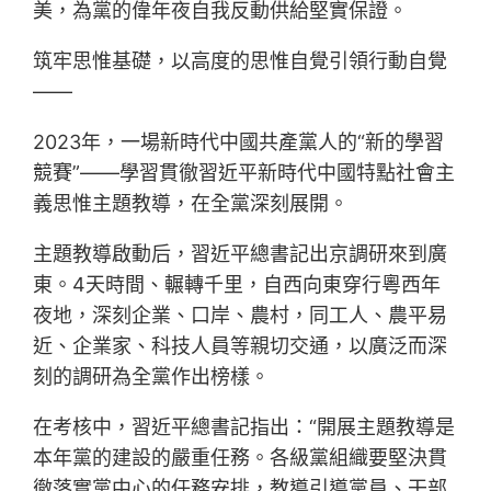
美，為黨的偉年夜自我反動供給堅實保證。
筑牢思惟基礎，以高度的思惟自覺引領行動自覺
——
2023年，一場新時代中國共產黨人的“新的學習
競賽”——學習貫徹習近平新時代中國特點社會主
義思惟主題教導，在全黨深刻展開。
主題教導啟動后，習近平總書記出京調研來到廣
東。4天時間、輾轉千里，自西向東穿行粵西年
夜地，深刻企業、口岸、農村，同工人、農平易
近、企業家、科技人員等親切交通，以廣泛而深
刻的調研為全黨作出榜樣。
在考核中，習近平總書記指出：“開展主題教導是
本年黨的建設的嚴重任務。各級黨組織要堅決貫
徹落實黨中心的任務安排，教導引導黨員、干部