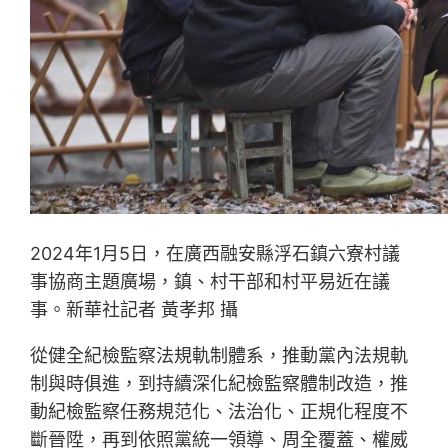
2024年1月5日，在廣西融安縣浮石鎮六寮村議
事協商主題廣場，鎮、村干部和村平易近在議
事。新華社記者 黃孝邦 攝
從健全紀檢監察法規軌制體系，推動黨內法規軌
制與時俱進，到持續深化紀檢監察體制改造，推
動紀檢監察任務規范化、法治化、正規化程度不
斷晉陞，再到依照黨統一領導、周全覆蓋、權威