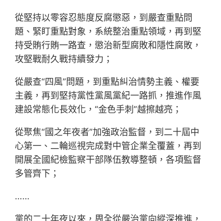
從堅持以零容忍態度反腐懲惡，到嚴查重點問
題、緊盯重點對象，系統整治重點領域，再到堅
持受賄行賄一路查，懲治新型腐敗和隱性腐敗，
攻堅戰耐久戰持續發力；
從嚴查“四風”問題，到重點糾治情勢主義、權要
主義，再到堅持黨性黨風黨紀一路抓，推進作風
建設常態化長效化，“金色手刺”越擦越亮；
從聚焦“國之年夜者”加強政治監督，到二十屆中
心第一、二輪巡視完成對中管企業全覆蓋，再到
開展全國紀檢監察干部隊伍教導整頓，各項監督
多管齊下；
……
黨的二十年夜以來，周全從嚴治黨向縱深推進，