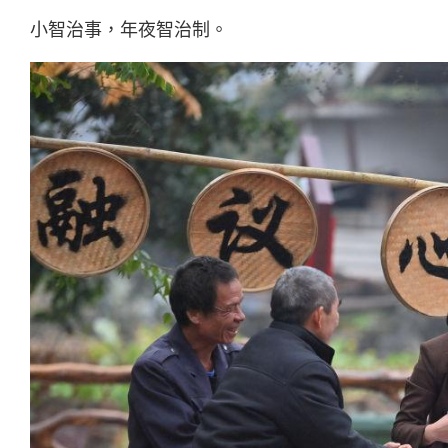
小智治事，年夜智治制。