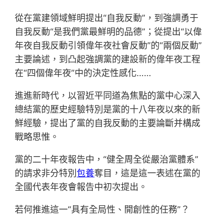
從在黨建領域鮮明提出“自我反動”，到強調勇于
自我反動“是我們黨最鮮明的品德”；從提出“以偉
年夜自我反動引領偉年夜社會反動”的“兩個反動”
主要論述，到凸起強調黨的建設新的偉年夜工程
在“四個偉年夜”中的決定性感化……
進進新時代，以習近平同道為焦點的黨中心深入
總結黨的歷史經驗特別是黨的十八年夜以來的新
鮮經驗，提出了黨的自我反動的主要論斷并構成
戰略思惟。
黨的二十年夜報告中，“健全周全從嚴治黨體系”
的請求非分特別
包養
奪目，這是這一表述在黨的
全國代表年夜會報告中初次提出。
若何推進這一“具有全局性、開創性的任務”？