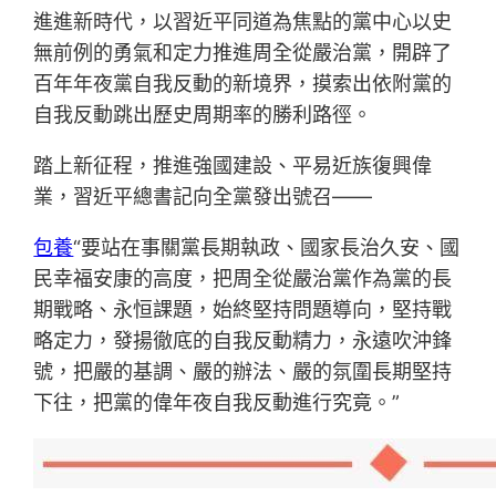
進進新時代，以習近平同道為焦點的黨中心以史
無前例的勇氣和定力推進周全從嚴治黨，開辟了
百年年夜黨自我反動的新境界，摸索出依附黨的
自我反動跳出歷史周期率的勝利路徑。
踏上新征程，推進強國建設、平易近族復興偉
業，習近平總書記向全黨發出號召——
包養
“要站在事關黨長期執政、國家長治久安、國
民幸福安康的高度，把周全從嚴治黨作為黨的長
期戰略、永恒課題，始終堅持問題導向，堅持戰
略定力，發揚徹底的自我反動精力，永遠吹沖鋒
號，把嚴的基調、嚴的辦法、嚴的氛圍長期堅持
下往，把黨的偉年夜自我反動進行究竟。”