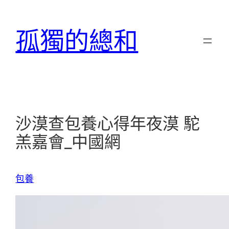
跳
至
孤獨的總和
主
要
內
容
沙漠查包養心得年夜漠 駝
羔嘉會_中國網
包養