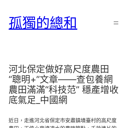
跳
至
孤獨的總和
主
要
內
容
河北保定做好高尺度農田
“聰明+”文章——查包養網
農田滿滿“科技范” 穩產增收
底氣足_中國網
近日，走進河北省保定市安肅鎮墳臺村的高尺度