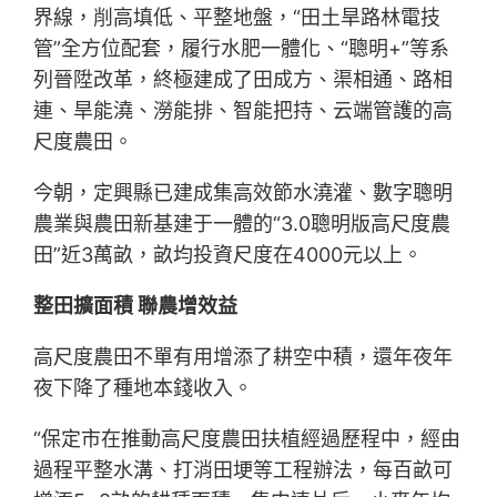
界線，削高填低、平整地盤，“田土旱路林電技
管”全方位配套，履行水肥一體化、“聰明+”等系
列晉陞改革，終極建成了田成方、渠相通、路相
連、旱能澆、澇能排、智能把持、云端管護的高
尺度農田。
今朝，定興縣已建成集高效節水澆灌、數字聰明
農業與農田新基建于一體的“3.0聰明版高尺度農
田”近3萬畝，畝均投資尺度在4000元以上。
整田擴面積 聯農增效益
高尺度農田不單有用增添了耕空中積，還年夜年
夜下降了種地本錢收入。
“保定市在推動高尺度農田扶植經過歷程中，經由
過程平整水溝、打消田埂等工程辦法，每百畝可