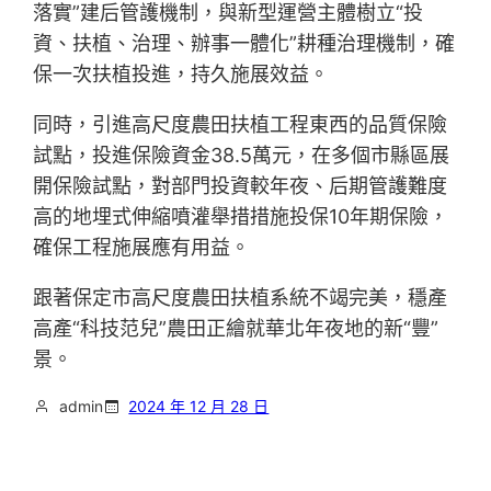
落實”建后管護機制，與新型運營主體樹立“投
資、扶植、治理、辦事一體化”耕種治理機制，確
保一次扶植投進，持久施展效益。
同時，引進高尺度農田扶植工程東西的品質保險
試點，投進保險資金38.5萬元，在多個市縣區展
開保險試點，對部門投資較年夜、后期管護難度
高的地埋式伸縮噴灌舉措措施投保10年期保險，
確保工程施展應有用益。
跟著保定市高尺度農田扶植系統不竭完美，穩產
高產“科技范兒”農田正繪就華北年夜地的新“豐”
景。
admin
2024 年 12 月 28 日