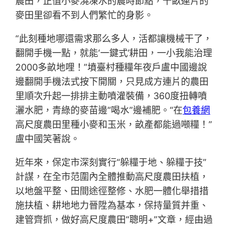
農田，正值小麥澆凍水的農時節點，千畝連片的
麥田里卻看不到人們繁忙的身影。
“此刻種地哪還需求那么多人，活都讓機械干了，
翻開手機一點，就能‘一鍵式’耕田，一小我能治理
2000多畝地哩！”墳臺村種糧年夜戶盧中國邊說
邊翻開手機法式按下開關，只見成方連片的農田
里順次升起一排排主動噴灌裝備，360度扭轉噴
灑水肥，青綠的麥苗邊“喝水”邊補肥。“在
包養網
高尺度農田里種小麥和玉米，畝產都能過噸糧！”
盧中國笑著說。
近年來，保定市深刻實行“躲糧于地、躲糧于技”
計謀，在全市范圍內全體推動高尺度農田扶植，
以地盤平整、田間途徑整修、水肥一體化舉措措
施扶植、耕地地力晉陞為基本，保持量質并重、
建管齊抓，做好高尺度農田“聰明+”文章，經由過