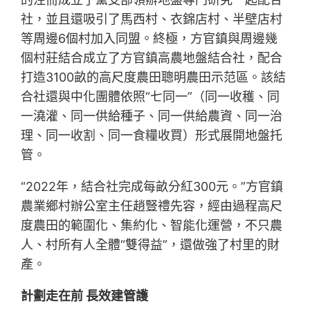
社，並且還吸引了馬西村、衣錦店村、半壁店村
等周邊6個村加入同盟。終極，方官鎮與周邊幾
個村莊結合成立了方官鎮高農地盤結合社，配合
打造3100畝的高尺度農田聰明農田示范區。該結
合社還與中化團體依照“七同一”（同一收穫、同
一澆灌、同一供給種子、同一供給農資、同一治
理、同一收割、同一食糧收買）形式展開地盤托
管。
“2022年，結合社完成每畝分紅300元。”方官鎮
農業鄉村辦公室主任趙豎禮先容，經由過程高尺
度農田的範圍化、集約化、智能化運營，不只農
人、村所有人全體“雙得益”，還做強了村里的財
產。
計劃走在前 長效建管護