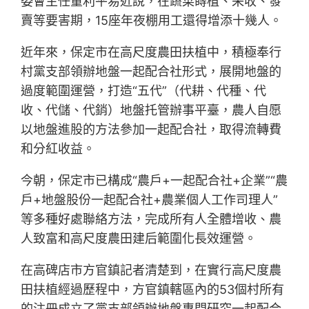
委會主任董利平易近說，在蔬菜蒔植、采收、發
賣等要害期，15座年夜棚用工還得增添十幾人。
近年來，保定市在高尺度農田扶植中，積極奉行
村黨支部領辦地盤一起配合社形式，展開地盤的
過度範圍運營，打造“五代”（代耕、代種、代
收、代儲、代銷）地盤托管辦事平臺，農人自愿
以地盤進股的方法參加一起配合社，取得流轉費
和分紅收益。
今朝，保定市已構成“農戶+一起配合社+企業”“農
戶+地盤股份一起配合社+農業個人工作司理人”
等多種好處聯絡方法，完成所有人全體增收、農
人致富和高尺度農田建后範圍化長效運營。
在高碑店市方官鎮記者清楚到，在實行高尺度農
田扶植經過歷程中，方官鎮轄區內的53個村所有
的注冊成立了黨支部領辦地盤專門研究一起配合