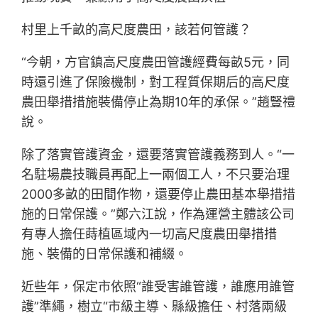
村里上千畝的高尺度農田，該若何管護？
“今朝，方官鎮高尺度農田管護經費每畝5元，同
時還引進了保險機制，對工程質保期后的高尺度
農田舉措措施裝備停止為期10年的承保。”趙豎禮
說。
除了落實管護資金，還要落實管護義務到人。“一
名駐場農技職員再配上一兩個工人，不只要治理
2000多畝的田間作物，還要停止農田基本舉措措
施的日常保護。”鄭六江說，作為運營主體該公司
有專人擔任蒔植區域內一切高尺度農田舉措措
施、裝備的日常保護和補綴。
近些年，保定市依照“誰受害誰管護，誰應用誰管
護”準繩，樹立“市級主導、縣級擔任、村落兩級