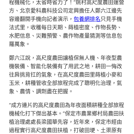
程機械化，太省時省力了！”姚村高尺度農田運營
方、北京愛科農科技公司定興擔任人鄭六江邊先
容邊翻開手機向記者演示，
包養網排名
只見手機
法式里，收穫每日天期、蒔植密度、作物長勢、
水肥信息、災難預警、農作物產量猜測等信息包
羅萬象。
鄭六江說，高尺度農田讓植保無人機、年夜型農
機裝備、智能化裝備有了用武之地，耕田一悔改
往肩挑背扛的氣象，在高尺度農田里蒔植小麥和
玉米，耕種管收全部旅程完成了聰明化治理，氣
象、農情、調劑盡在把握。
“成方連片的高尺度農田為年夜面積耕種全部旅程
機械化打下傑出基本。”保定市農業鄉村局農田扶
植治理處處長梁國華先容，近年來，保定市經由
過程實行高尺度農田扶植，打破田埂、土渠原有