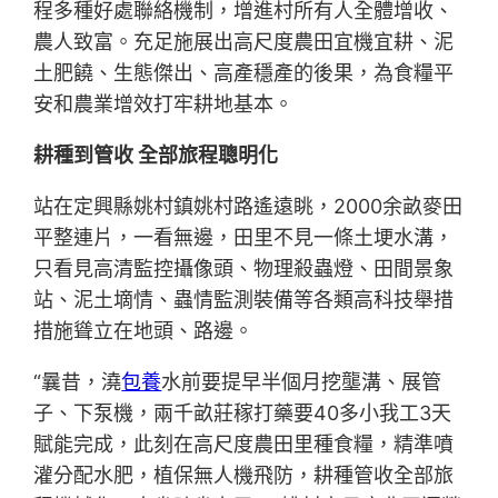
程多種好處聯絡機制，增進村所有人全體增收、
農人致富。充足施展出高尺度農田宜機宜耕、泥
土肥饒、生態傑出、高產穩產的後果，為食糧平
安和農業增效打牢耕地基本。
耕種到管收 全部旅程聰明化
站在定興縣姚村鎮姚村路遙遠眺，2000余畝麥田
平整連片，一看無邊，田里不見一條土埂水溝，
只看見高清監控攝像頭、物理殺蟲燈、田間景象
站、泥土墑情、蟲情監測裝備等各類高科技舉措
措施聳立在地頭、路邊。
“曩昔，澆
包養
水前要提早半個月挖壟溝、展管
子、下泵機，兩千畝莊稼打藥要40多小我工3天
賦能完成，此刻在高尺度農田里種食糧，精準噴
灌分配水肥，植保無人機飛防，耕種管收全部旅