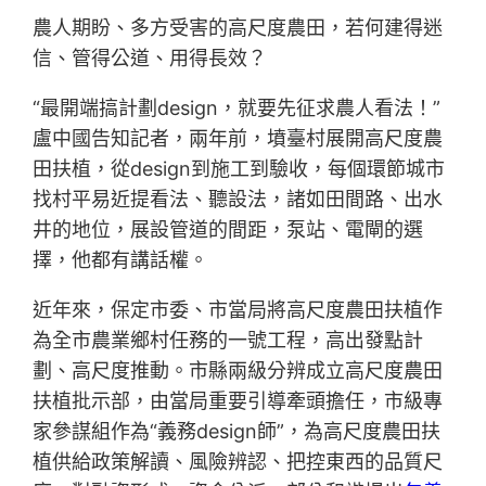
農人期盼、多方受害的高尺度農田，若何建得迷
信、管得公道、用得長效？
“最開端搞計劃design，就要先征求農人看法！”
盧中國告知記者，兩年前，墳臺村展開高尺度農
田扶植，從design到施工到驗收，每個環節城市
找村平易近提看法、聽設法，諸如田間路、出水
井的地位，展設管道的間距，泵站、電閘的選
擇，他都有講話權。
近年來，保定市委、市當局將高尺度農田扶植作
為全市農業鄉村任務的一號工程，高出發點計
劃、高尺度推動。市縣兩級分辨成立高尺度農田
扶植批示部，由當局重要引導牽頭擔任，市級專
家參謀組作為“義務design師”，為高尺度農田扶
植供給政策解讀、風險辨認、把控東西的品質尺