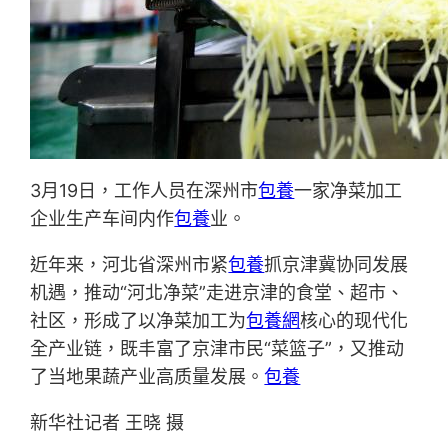
3月19日，工作人员在深州市
包養
一家净菜加工
企业生产车间内作
包養
业。
近年来，河北省深州市紧
包養
抓京津冀协同发展
机遇，推动“河北净菜”走进京津的食堂、超市、
社区，形成了以净菜加工为
包養網
核心的现代化
全产业链，既丰富了京津市民“菜篮子”，又推动
了当地果蔬产业高质量发展。
包養
新华社记者 王晓 摄