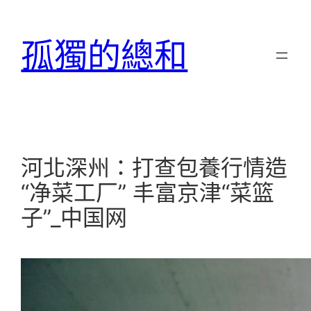
跳
至
孤獨的總和
主
要
內
容
河北深州：打查包養行情造
“净菜工厂” 丰富京津“菜篮
子”_中国网