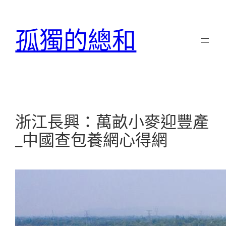
跳
至
孤獨的總和
主
要
內
容
浙江長興：萬畝小麥迎豐產
_中國查包養網心得網