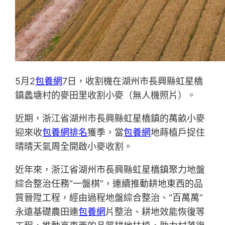
5月2
包養網
7日，收割機在湖州市長興縣虹星橋
鎮蠡塘村的麥田里收割小麥（無人機照片）。
近期，浙江省湖州市長興縣虹星橋鎮的萬畝小麥
迎來收
包養網排名
獲季，當
包養網
地蒔植戶捉住
晴晴天氣周全開啟小麥收割。
近年來，浙江省湖州市長興縣虹星橋鎮聚力地盤
綜合整治任務“一盤棋”，連續推動耕地東西的品
質晉陞工程，經由過程地盤綜合整治、“百萬萬”
永遠基礎農田連
包養網
片整治、耕地效能恢復等