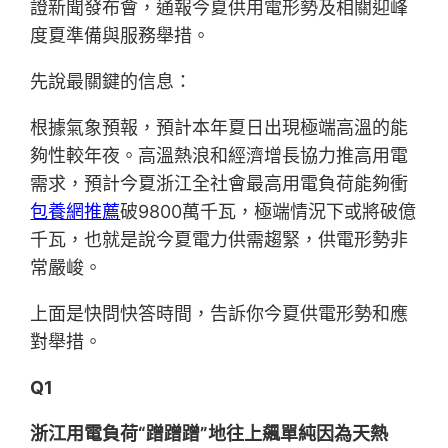
證新聞發布會，通報今夏供用電形勢及相關迎峰
度夏準備與服務舉措。
先說最關鍵的信息：
根據氣象預報，預計本年夏日出現極端高溫的能
夠性較年夜。高溫熱浪和經濟增長協力推高用電
需求，預計今夏浙江全社會最高用電負荷能夠衝
包養網推薦
破9800萬千瓦，極端情況下或將破億
千瓦，也就是說今夏電力供需趨緊，供電形勢非
常嚴峻。
上面是快問快答時間，告訴你今夏供電形勢和應
對舉措。
Q1
浙江用電負荷“蹭蹭蹭”地往上飆單純因為天熱