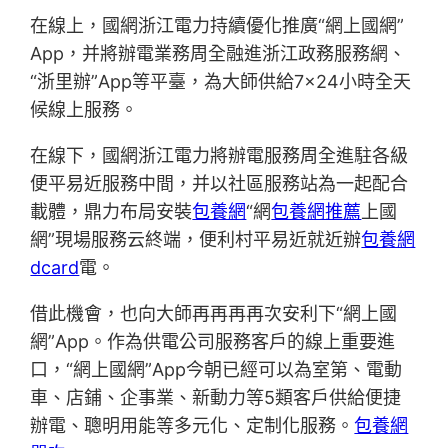
在線上，國網浙江電力持續優化推廣“網上國網”
App，并將辦電業務周全融進浙江政務服務網、
“浙里辦”App等平臺，為大師供給7×24小時全天
候線上服務。
在線下，國網浙江電力將辦電服務周全進駐各級
便平易近服務中間，并以社區服務站為一起配合
載體，鼎力布局安裝
包養網
“網
包養網推薦
上國
網”現場服務云終端，便利村平易近就近辦
包養網
dcard
電。
借此機會，也向大師再再再再次安利下“網上國
網”App。作為供電公司服務客戶的線上重要進
口，“網上國網”App今朝已經可以為室第、電動
車、店鋪、企事業、新動力等5類客戶供給便捷
辦電、聰明用能等多元化、定制化服務。
包養網