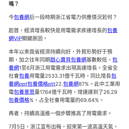
嗎？
今
包養網
后一段時期浙江省電力供應情況若何？
起首，經濟增長較快是用電需求疾速增長的
包養
網VIP
關鍵原因。
本年以來我省經濟持續向好，外貿形勢好于預
期，加之往年同期
甜心寶貝包養網
基數較低，
包
養網
1至6月浙江用電需求出現高速增長。全省全
社會
包養
用電量2533.31億千瓦時，同比增長
包
養網ppt
包養價格ptt
22.
包養網
87%。此中工業用
電
包養意思
量1764億千瓦時，增速達到了26.29
包養價格
%，占全社會用電量的69.64%。
再者，持續高溫進一個步驟推高了用電需求。
7月5日，浙江宣布出梅，迎來第一波高溫天氣，