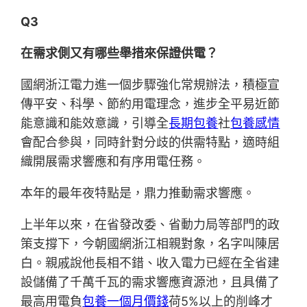
Q3
在需求側又有哪些舉措來保證供電？
國網浙江電力進一個步驟強化常規辦法，積極宣
傳平安、科學、節約用電理念，進步全平易近節
能意識和能效意識，引導全
長期包養
社
包養感情
會配合參與，同時針對分歧的供需特點，適時組
織開展需求響應和有序用電任務。
本年的最年夜特點是，鼎力推動需求響應。
上半年以來，在省發改委、省動力局等部門的政
策支撐下，今朝國網浙江相親對象，名字叫陳居
白。親戚說他長相不錯、收入電力已經在全省建
設儲備了千萬千瓦的需求響應資源池，且具備了
最高用電負
包養一個月價錢
荷5%以上的削峰才