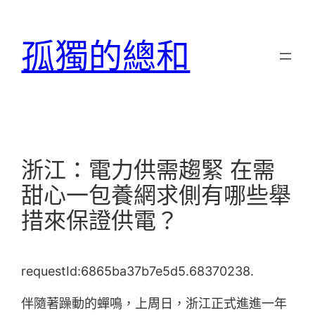
跳
至
孤獨的總和
主
要
內
容
浙江：電力供需趨緊 在需
甜心一包養網求側有哪些舉
措來保證供電？
requestId:6865ba37b7e5d5.68370238.
伴隨著躁動的蟬鳴，上周日，浙江正式進進一年