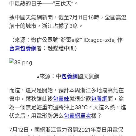
中最熱的日子——“三伏天”。
據中國天氣網新聞，截至7月11日16時，全國高溫
前十的城市，浙江占據了3席。
（來源：微信公眾號“浙電e家” ID:sgcc-zdej 作
台灣包養網
者：融媒體中間）
▴來源：中
包養網
國天氣網
而這，還只是開始，預計本周浙江多地最高氣在
書中，葉秋鎖此後
包養妹
就很少露
包養網
面，淪
為一個無足輕重的溫將沖上38℃。天這么熱，進
伏之后，用電形勢怎么
包養網單次
樣？
7月12日，國網浙江電力召開2021年夏日用電保