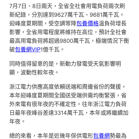
7月7日、8日兩天，全省全社會用電負荷兩次刷
新紀錄，分別達到9627萬千瓦、9681萬千瓦。
迎峰度夏期間，受空調等降
包養價格
溫負荷增長
影響，全省用電程度將維持在高位，預計全社會
最高用電負荷將超過9800萬千瓦，極端情況下衝
破
包養網VIP
1億千瓦。
同時值得留意的是，新動力發電受天氣影響明
顯，波動性較年夜。
浙江電力供應高度依賴送端和周邊省份的聲援，
本年迎峰度夏期間全國送受端供需均衡緊張，省
外來電有很年夜的不確定性。往年浙江電力負荷
日最年夜峰谷差達3314萬千瓦，本年或將繼續加
年夜。
總的來看，本年是近幾年保供電形
包養網
勢最為