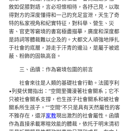
敘如促膝對語，言必坦懷相待，各抒己見，以取
得對方的深度懂得和一己的充足宣泄，天生了奇
特的私家視角和紀實特征，對科舉、營生、災
害、官吏等窘境的書寫極盡描摹，廣度和深度都
是詩詞等體裁難以企及的。大都文人頑強地掙扎
于社會的底層，游走于汗青的邊沿，是屬于被遮
蔽、粉飾的固執高音。
三、函牘：作為窘境包圍的前言
社會來往是人類的基礎社會行動。法國亨利
•列斐伏爾指出：“空間里彌漫著社會關系；它不
只被社會關系支撐，也生孩子社會關系和被社會
關系所生孩子。”“空間”不只是具有天然屬性的客
不雅存在，還浮
家教
現出激烈的社會屬性。函牘
作為直接承載寒暄效能的體裁，依托于明末清初