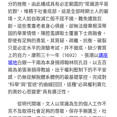
分的挫敗。由此構成具有必定範圍的“常識游平易
近群”，堆積于社會底部，這是全部時期士人的窘
境。文人如自取滅亡般不屈不撓，難免遭致巨
創。這些耄耋老者身心俱疲，卻無法廢棄根深蒂
固的舉業情懷。陳腔濫調取士覆蓋下士商融會，
即使有足夠的勇氣，其質疑、疏離、抗衡、破裂
只是必定水平的測驗考試，并不徹底，缺少實質
上的自力。康熙三十一年（1692），張潮以
講座
場地
白銀一千兩為本身捐得翰林院孔目，以五百
兩為弟張漸捐得教諭，出于權利壓制下的不平安
感，仍無從解脫體系體例的最基礎掌控，完成對
“科舉”與“宦途”的曲線回回，這種“必與權利異化
的奧妙心思變更”具有廣泛性。
從明代開端，文人以常識為生的個人工作不
克不及取得社會足夠的尊敬，保存手腕匱乏，社