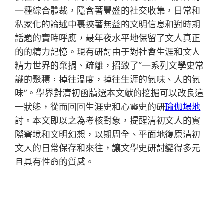
一種綜合體裁，隱含著豐盛的社交收集，日常和
私家化的論述中裹挾著無益的文明信息和對時期
話題的實時呼應，最年夜水平地保留了文人真正
的的精力記憶。現有研討由于對社會生涯和文人
精力世界的棄捐、疏離，招致了“一系列文學史常
識的聚積，掉往溫度，掉往生涯的氣味、人的氣
味”。學界對清初函牘選本文獻的挖掘可以改良這
一狀態，從而回回生涯史和心靈史的研
瑜伽場地
討。本文即以之為考核對象，提醒清初文人的實
際窘境和文明幻想，以期周全、平面地復原清初
文人的日常保存和來往，讓文學史研討變得多元
且具有性命的質感。