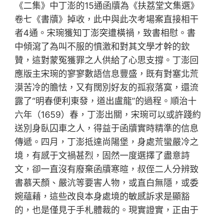
《二集》中丁澎的15通函牘為《扶荔堂文集選》
卷七《書牘》掉收，此中與此次考場案直接相干
者4通。宋琬獲知丁澎突遭橫禍，致書相慰。書
中傾瀉了為叫不服的憤激和對其文學才幹的欽
贊，這對蒙冤獲罪之人供給了心思支撐。丁澎回
應版主宋琬的寥寥數語信息豐盛，既有對塞北荒
漠苦冷的膽怯，又有闊別好友的孤寂落寞，還流
露了“明春便利東發，道出盧龍”的過程。順治十
六年（1659）春，丁澎出關，宋琬可以或許踐約
送別身臥囚車之人，得益于函牘實時精準的信息
傳遞。四月，丁澎抵達尚陽堡，身處荒蠻嚴冷之
境，有感于文禍甚烈，固然一度選擇了盡意詩
文，卻一直沒有廢棄函牘寒暄，叔侄二人分辨致
書慕天顏、嚴沆等要害人物，或直白無隱，或委
婉蘊藉，這些改良本身處境的敏感訴求是顯豁
的，也是僅見于手札體裁的。現實證實，正由于