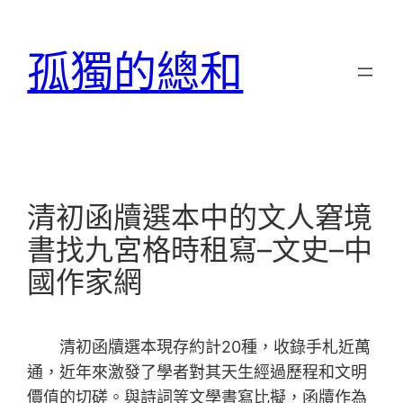
跳
至
孤獨的總和
主
要
內
容
清初函牘選本中的文人窘境
書找九宮格時租寫–文史–中
國作家網
清初函牘選本現存約計20種，收錄手札近萬
通，近年來激發了學者對其天生經過歷程和文明
價值的切磋。與詩詞等文學書寫比擬，函牘作為