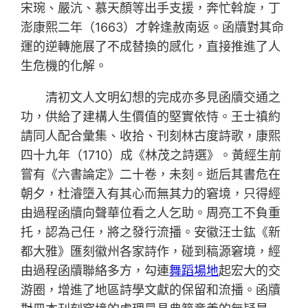
宋琬、嚴沆、慕天顏等出手支援，奔忙斡旋，丁
澎康熙二年（1663）才幹逢赦南返。函牘對其命
運的逆轉施展了不成替換的感化，直接推進了人
生危機的化解。
清初文人文明幻想的完成亦多見函牘交通之
功，供給了建構人生價值的堅實依恃。王士禛約
請同人配合彙集、收拾、刊刻林古度詩歌，康熙
四十九年（1710）成《林茂之詩選》。黃經生前
嘗有《六書論定》二十卷，未刻。逝后其書危在
朝夕，杜濬墮入有其心而無其力的窘境，只得經
由過程函牘向聲華位看之人乞助。周亮工不負重
托，認為己任，將之發行流播。安徽汪士鈜《新
都大雅》匯刻徽州各家詩作，碰到稿源窘境，經
由過程函牘聯絡多方，勾連
舞蹈場地
起宏大的交
游圈，增進了地區詩學文獻的保留和流播。函牘