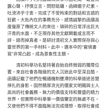
露心聲、抒憤立言、問慰砥礪，函綿邈于尺素，
吐滂沛乎寸衷，完成了不受拘束的對話和言語的
狂歡。大批內在的事務充分、感情誠摯的函牘高
度復原了傳統文人的來往，瑣碎的日常浮出巨大
汗青的水面，不乏現存其他文獻闕載或言而不
詳、錄而掉真者，是研討清初文人實際保存與心
靈世界的第一手材料。此中，選本中的“窘境書
寫”非常凸起，成為景象性主題。
清初科舉功名堅持著自始自終微弱的獨尊位
置，來自社會各階級的文人沉迷此中至深且酷，
函牘記載了他們在暢通機制壅滯的科舉道途苦楚
掙扎的身影。固然積厚流光的儒家文明賜與士人
高尚的社會義務、無力的價值支持和豐盛的精力
世界，但實際中科舉單一價值鑒定的無處不在，
又使他們不得不面臨無法完成理想、取得社會成