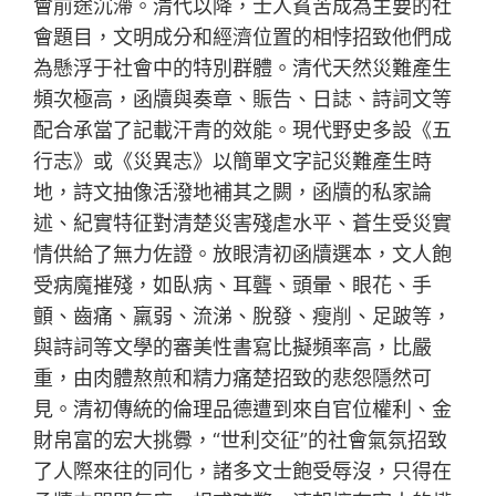
會前途沉滯。清代以降，士人貧苦成為主要的社
會題目，文明成分和經濟位置的相悖招致他們成
為懸浮于社會中的特別群體。清代天然災難產生
頻次極高，函牘與奏章、賑告、日誌、詩詞文等
配合承當了記載汗青的效能。現代野史多設《五
行志》或《災異志》以簡單文字記災難產生時
地，詩文抽像活潑地補其之闕，函牘的私家論
述、紀實特征對清楚災害殘虐水平、蒼生受災實
情供給了無力佐證。放眼清初函牘選本，文人飽
受病魔摧殘，如臥病、耳聾、頭暈、眼花、手
顫、齒痛、羸弱、流涕、脫發、瘦削、足跛等，
與詩詞等文學的審美性書寫比擬頻率高，比嚴
重，由肉體熬煎和精力痛楚招致的悲怨隱然可
見。清初傳統的倫理品德遭到來自官位權利、金
財帛富的宏大挑釁，“世利交征”的社會氣氛招致
了人際來往的同化，諸多文士飽受辱沒，只得在