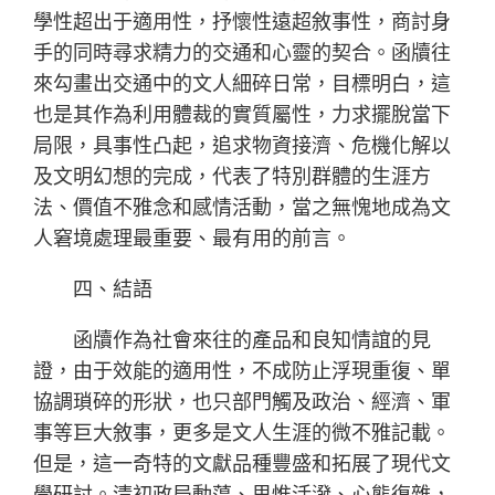
學性超出于適用性，抒懷性遠超敘事性，商討身
手的同時尋求精力的交通和心靈的契合。函牘往
來勾畫出交通中的文人細碎日常，目標明白，這
也是其作為利用體裁的實質屬性，力求擺脫當下
局限，具事性凸起，追求物資接濟、危機化解以
及文明幻想的完成，代表了特別群體的生涯方
法、價值不雅念和感情活動，當之無愧地成為文
人窘境處理最重要、最有用的前言。
四、結語
函牘作為社會來往的產品和良知情誼的見
證，由于效能的適用性，不成防止浮現重復、單
協調瑣碎的形狀，也只部門觸及政治、經濟、軍
事等巨大敘事，更多是文人生涯的微不雅記載。
但是，這一奇特的文獻品種豐盛和拓展了現代文
學研討。清初政局動蕩、思惟活潑、心態復雜，