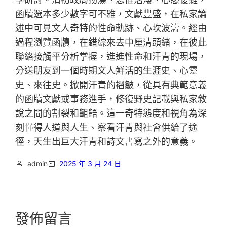
函牘選本多少數字可不雅，文獻豐盛，在私家論
述中可見文人奇特的性命軌跡、心坎波濤。經由
過程瀏覽函牘，在錯綜來去中厘清頭緒，在彼此
聯絡接觸平分析掌握，進進性命和汗青的現場，
分送朋友到一個時期文人鮮活的生涯史、心靈
史、來往史。掀開汗青的褶皺，從具有典範意義
的函牘文獻或事務進手，修復野史記載與私家敘
說之間的割裂和齟齬。這一奇特態度和視角為深
刻懂得人道與人生、察看汗青與社會供給了途
徑，天生出巨大汗青和詩文書寫之外的意義。
admin
2025 年 3 月 24 日
發佈留言