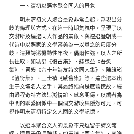
一、清初以選本聚合同人的景象
明末清初文人聚合景象非常凸起，浮現出分
歧的條理與方式。在這一時期氣氛中，呈現了以
交游所及編選同人作品的景象。與遴選歷朝或一
代詩中以選家的文學審美為一以貫之的尺度分
歧，這類詩選機動性年夜，偶爾性強，以人之所
長往取，如馮舒《復古集》、錢謙益《吾炙
集》、冒襄《六十年詩友詩文同人集》、陳維崧
《篋衍集》、王士禛《感舊集》等。這些選本出
生于文壇名人之手，其最終指向是感舊憶故，經
由過程奇特方法追溯情誼、感念朋儔，以編者為
中間的聯繫關係中一個個交游收集隱然可見，可
視作明末清初特定文人圈的文學記憶。
以選本聚合文人的景象不只逗留于詩文範
疇，還見于函牘體裁。如王晫《蘭言集》，李漁