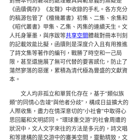
對冊本刊刻窘境的處理最具典範意義的無疑是
《函牘偶存》《友聲》中收錄的手札。各方充分
的稿源包管了《檀幾叢書》初集、二集、余集和
《昭代叢書》甲集、乙集、丙集的連續天生。文
人托身筆墨，與序跋等
共享空間
體裁對冊本刊刻
的記載效能比擬，函牘則是深度介入且有用推進
了詩文集等著作的編刊，戰勝了時空和一己局
限，甚至還施展了無可代替的要害感化，防止了
蕩然寥落的惡運，累積為清代極為豐盛的文獻資
本。
文人均非孤立和單質化存在，基于“類似族
類”的同情心告竣“與他者分歧”，構成日益擴大的
人際收集，盡力在情深意切的“小社會”中取得心
思回屬和文明認同。“環球重交游”的社會周遭的
狀況中，文人文字來往的方法是多元的，詩文唱
和等建構的是交游中的審美空間，靈動精致，文