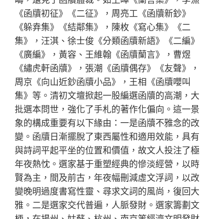
《函牘初征》《二征》，周亮工《函牘新鈔》
《躲弆集》《結鄰集》，陳枚《寫心集》《二
集》，汪淇、徐士俊《分類函牘新語》《二編》
《廣編》，黃容、王維翰《函牘蘭言》，曹煜
《繡虎軒函牘》，張潮《函牘偶存》《友聲》，
周京《向山近鈔函牘小品》，王相《函牘嚶叫
集》等。清初文壇掀起一股編選函牘的高潮，大
批選本問世，強化了手札的著作化偏向。這一景
象的構成重要有以下緣由：一是函牘不雅念的改
變。函牘日漸擺脫了東西屬性和適用效能，具有
與詩詞平起平坐的位置和價值，故文人投注了極
年夜熱忱。選家基于重塑經典的慘淡經營，以時
賢為主，間及前古，年夜幅刪減虛文浮詞，以改
變晚明過度書寫性靈、尋求文詞的風尚，復回大
雅。二是選家交代普遍，人脈發財。選家籌劃文
柄，在揚州、姑蘇、杭州、南京等經濟文明發財