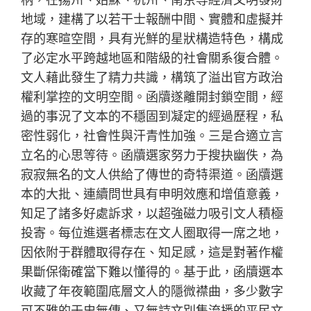
地域，建構了以若干士報酬中間、實體和虛擬并
存的寒暄空間，具有光鮮的星狀構造特色，構成
了必定水平跨越地區和階級的社會關系復合體。
文人藉此發生了精力共識，構筑了溢出官方政治
權利掌控的文明空間。函牘遂離開封鎖空間，經
過的事況了文本的不穩固到凝定的經過歷程，私
密性弱化，社會性與汗青性加強。三是合適立言
立名的心思等待。函牘選家努力于搜抉幽佚，為
寂寂無名的文人供給了傳世的奇特渠道。函牘選
本的大批、連續問世具有申明效應和增值意義，
知足了諸多好處訴求，以超強磁力吸引文人積極
投寄。每位進選者標志在文人圈取得一席之地，
因依附于群體取得存在、知足感，這是對著作權
果斷保衛確當下難以懂得的。基于此，函牘選本
收藏了年夜範圍底層文人的隱微襟曲，多少數字
可不雅的于史無傳、又無詩文別集流播的平民文