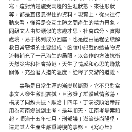
寫，這對清楚施受兩邊的生涯狀態、來往形狀
等，都是直接靠得住的資料。現實上，從來往行
動來看，懂得是交互主體之間產生的精力景象。
同級文人由於類似的志趣才思、社會成分、實際
處境，易于找到成分回屬，也是經由過程函牘解
救日常窘境的主要組成。函牘中記載的這些物資
流轉補充了一己治生的局限，以合作的方法抗衡
天然災害和社會掉范，天生了情感和心思的聯繫
關係，充盈著人道的溫度，詮釋了交游的道義。
事務是日常生涯的漸變與斷裂，它不只對當
事文人發生激烈震撼，且激發了群體感情激蕩，
構成了同頻共振。順治十四年，丁澎被順治帝錄
用為河南鄉試副主考。是年順天、江南考場案頻
起。順治十五年七月，刑部議丁澎流徙尚陽堡，
這是其人生產生嚴重轉機的事務。《寫心集》