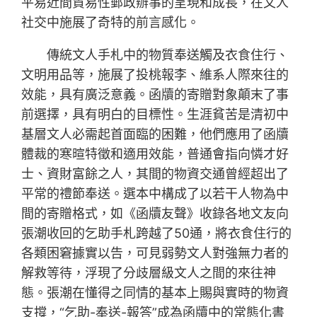
平易近間貿易性郵政辦事的呈現和成長，在文人
社交中施展了奇特的前言感化。
傳統文人手札中的物質奉送觸及衣食住行、
文明用品等，施展了投桃報李、維系人際來往的
效能，具有廣泛意義。函牘的寄贈對象顛末了事
前選擇，具有明白的目標性。生涯貧苦是清初中
基層文人必需起首面臨的困難，他們應用了函牘
體裁的寒暄特徵和適用效能，普通會指向憐才好
士、資財富餘之人，其間的物資交通曾經超出了
平常的禮節奉送。選本中構成了以若干人物為中
間的寄贈格式，如《函牘友聲》收錄各地文友向
張潮收回的乞助手札跨越了50通，將衣食住行的
各類困窘據實以告，可見弱勢文人對強無力者的
解救等待，浮現了分歧層級文人之間的來往神
態。張潮在懂得之同情的基本上賜與實時的物資
支撐，“乞助-奉送-報答”成為函牘中的常態化書