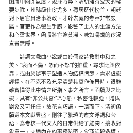
函牘中關閉氣度，規戒時弊。清朝擁有宏大的權
要步隊，州縣級仕宦尤多，穩居歷代榜首，朝廷
對下層官員治事為政、才幹去處的考察非常嚴
厲。官吏作為營生手腕，影響了士人的生涯方法
和心靈世界，函牘將宦途貧滯、味如嚼蠟的宦況
直書無隱。
詩詞文戲曲小說或由於儒家詩教對中和之
美、“哀而不傷，怨而不怒”的推重，尋求比興依
靠；或由於辦事于塑造人物結構情節，需求虛擬
誣捏。在不克不及充足清楚其寫作佈景時，很難
確實懂得此中情之所指、事之所言。函牘與之比
擬，具有“非公共寫作”心態，私密性較強，贈與
對象又可托任，故花言巧語，一瀉而下。清初函
牘選本文獻豐盛，刪往了繁瑣的虛文浮詞和套
語，為考核一代文人的日常供給了能夠。接收對
象單一，交通內在的事務私密，會商話題多樣，