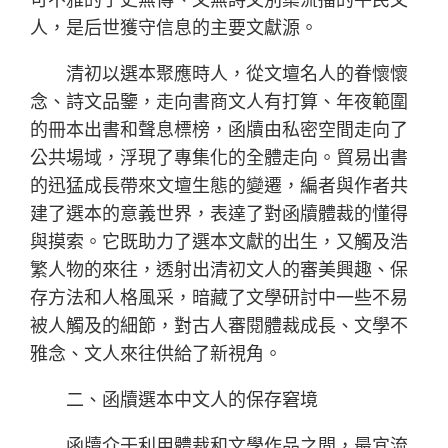
人，是后世獲守信息的主要文獻源。
清初以選本聚應時人，從文壇名人的眷懷懷
念、詩文品鑒，走向書商文人有打算、年夜範圍
的冊本出書和聲息標榜，函牘由私密空間走向了
公共場域，浮現了專集化的全體走向。貿易出書
的迅猛成長帶來文壇生態的變遷，編者與作者共
建了選本的意義世界，表達了對函牘體裁的懂得
與摸索。它既助力了選本文獻的出生，又觸及浩
繁人物的來往，透射出清初文人的審美興趣、保
存方法和人格風采，暗藏了文學研討中一些不易
被人觸及的細節，對古人審閱體裁成長、文學不
雅念、文人來往供給了新視角。
二、函牘選本中文人的保存窘境
函牘介于利用體裁和文學作品之間，最宜流