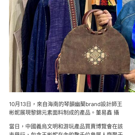
10月13日，來自海南的琴韻幽蘭brand設計師王
彬妮展現黎錦元素面料制成的產品。董易鑫 攝
當日，中國義烏文明和游玩產品買賣博覽會在該
市舉行，包含王彬妮在內的數千位參展人齊聚于