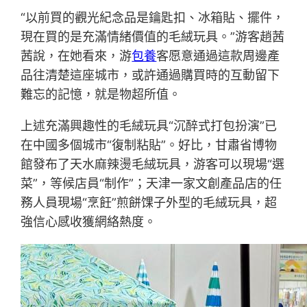
“以前買的觀光紀念品是鑰匙扣、冰箱貼、擺件，
現在買的是充滿情緒價值的毛絨玩具。”游客趙茜
茜說，在她看來，游
包養
客愿意通過這款周邊產
品往清楚這座城市，或許通過購買時的互動留下
難忘的記憶，就是物超所值。
上述充滿興趣性的毛絨玩具“沉醉式打包扮演”已
在中國多個城市“復制粘貼”。好比，甘肅省博物
館發布了天水麻辣燙毛絨玩具，游客可以現場“選
菜”，等候店員“制作”；天津一家文創產品店的任
務人員現場“烹飪”煎餅馃子外型的毛絨玩具，超
強信心感收獲網絡熱度。