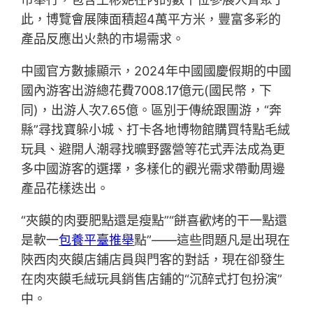
此，博覽會展陳面積超4萬平方米，豐富多彩的
產品反應出火熱的市場需求。
中國官方數據顯示，2024年中國國慶假期的中國
國內游客出游總花費7008.17億元(國民幣，下
同)，出游人次7.65億。區別于傳統跟團游，“奔
縣”尋找寶躲小城、打卡各地博物館購買特點毛絨
玩具、避開人潮尋找曠野露營等花式弄法成為更
多中國游客的選擇，多樣化的觀光需求帶動周邊
產品花樣迭出。
“夾饃的肉要肥點還是瘦點”“餅喜歡烤的干一點還
是軟一
包養平臺推舉
點”——這些問題凡是出現在
陜西肉夾饃店鋪店員與門客的對話，現在卻發生
在肉夾饃毛絨玩具銷售店鋪的“沉醉式打包扮演”
中。