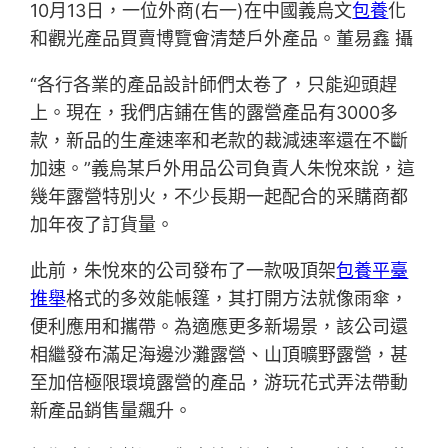
10月13日，一位外商(右一)在中國義烏文
包養
化
和觀光產品買賣博覽會清楚戶外產品。董易鑫 攝
“各行各業的產品設計師們太卷了，只能迎頭趕
上。現在，我們店鋪在售的露營產品有3000多
款，新品的生產速率和老款的裁減速率還在不斷
加速。”義烏某戶外用品公司負責人朱悅來說，這
幾年露營特別火，不少長期一起配合的采購商都
加年夜了訂貨量。
此前，朱悅來的公司發布了一款吸頂架
包養平臺
推舉
格式的多效能帳篷，其打開方法就像雨傘，
便利應用和攜帶。為適應更多新場景，該公司還
相繼發布滿足海邊沙灘露營、山頂曠野露營，甚
至加倍極限環境露營的產品，游玩花式弄法帶動
新產品銷售量飆升。