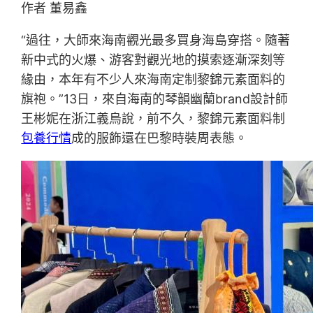
作者 董易鑫
“過往，大師來海南觀光最多買身海島穿搭。隨著
新中式的火爆、游客對觀光地的摸索逐漸深刻等
緣由，本年有不少人來海南定制黎錦元素面料的
旗袍。”13日，來自海南的琴韻幽蘭brand設計師
王彬妮在浙江義烏說，前不久，黎錦元素面料制
包養行情
成的服飾還在巴黎時裝周表態。