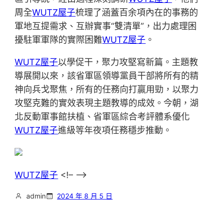
周全
WUTZ屋子
梳理了涵蓋百余項內在的事務的
軍地互提需求、互辦實事“雙清單”，出力處理困
擾駐軍軍隊的實際困難
WUTZ屋子
。
WUTZ屋子
以學促干，聚力攻堅寫新篇。主題教
導展開以來，該省軍區領導黨員干部將所有的精
神向兵戈聚焦，所有的任務向打贏用勁，以聚力
攻堅克難的實效表現主題教導的成效。今朝，湖
北反動軍事館扶植、省軍區綜合考評體系優化
WUTZ屋子
進級等年夜項任務穩步推動。
WUTZ屋子
<!– –>
admin
2024 年 8 月 5 日