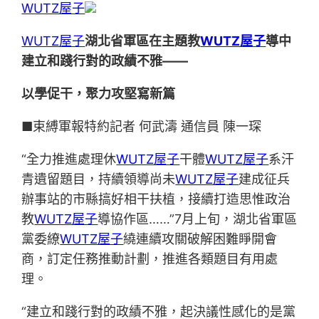
WUTZ屋子
WUTZ屋子
湖北省軍區在主題教
WUTZ屋子
導中
建立和踐行對的政績不雅——
以學促干，聚力攻堅寫新篇
■束縛軍報特約記者 何武濤 通信員 陳一琛
“全力推進處理休
WUTZ屋子
干體
WUTZ屋子
系汗
青遺留題目，持續領導尚未
WUTZ屋子
建成征兵
辦事站的市縣搞好相干扶植，接續打造思惟政治
教
WUTZ屋子
導協作區……”7月上旬，湖北省軍區
黨委繚
WUTZ屋子
繞連續攻關破解困難睜開會
商，訂定任務推動計劃，推進各類題目有用處
理。
“建立和踐行對的政績不雅，起決議性感化的是黨