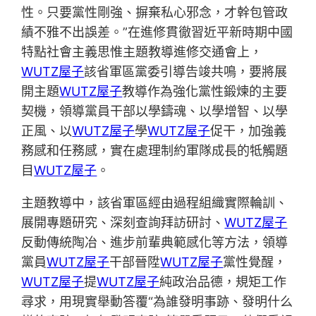
性。只要黨性剛強、摒棄私心邪念，才幹包管政
績不雅不出誤差。”在進修貫徹習近平新時期中國
特點社會主義思惟主題教導進修交通會上，
WUTZ屋子
該省軍區黨委引導告竣共鳴，要將展
開主題
WUTZ屋子
教導作為強化黨性鍛煉的主要
契機，領導黨員干部以學鑄魂、以學增智、以學
正風、以
WUTZ屋子
學
WUTZ屋子
促干，加強義
務感和任務感，實在處理制約軍隊成長的牴觸題
目
WUTZ屋子
。
主題教導中，該省軍區經由過程組織實際輪訓、
展開專題研究、深刻查詢拜訪研討、
WUTZ屋子
反動傳統陶冶、進步前輩典範感化等方法，領導
黨員
WUTZ屋子
干部晉陞
WUTZ屋子
黨性覺醒，
WUTZ屋子
提
WUTZ屋子
純政治品德，規矩工作
尋求，用現實舉動答覆“為誰發明事跡、發明什么