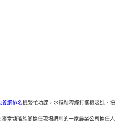
包養網排名
機繁忙功課，水稻秸稈經打捆機吸進、扭
”在審章塘瑤族鄉擔任現場調劑的一家農業公司擔任人
。