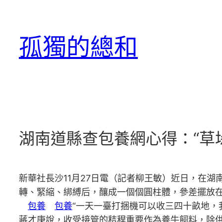
跳
至
孤獨的總和
主
要
內
容
湖南道縣查包養網心得：“草垛
新華社長沙11月27日電（記者柳王敏）近日，在
轉、緊縮、綁縛后，釀成一個個圓柱體，參差擺放
包養
包養
“一天一臺打捆機可以收三四十畝地，
蔣才庚說，收受接管的秸稈重要作為養牛飼料，除