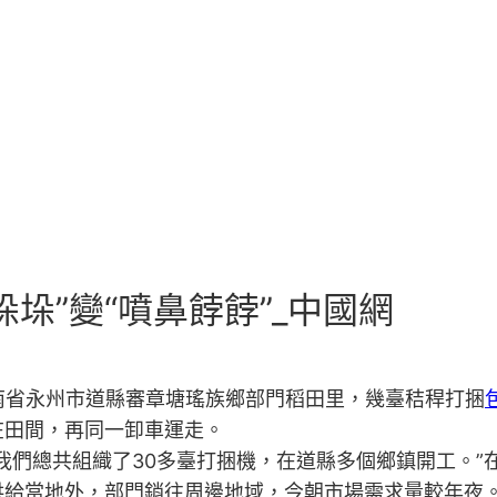
垛”變“噴鼻餑餑”_中國網
湖南省永州市道縣審章塘瑤族鄉部門稻田里，幾臺秸稈打捆
在田間，再同一卸車運走。
我們總共組織了30多臺打捆機，在道縣多個鄉鎮開工。
供給當地外，部門銷往周邊地域，今朝市場需求量較年夜