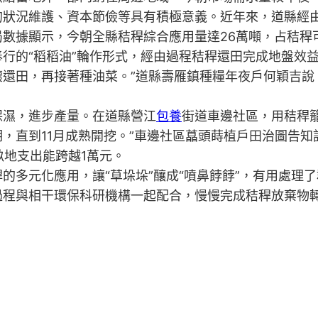
況維護、資本節儉等具有積極意義。近年來，道縣經由
數據顯示，今朝全縣秸稈綜合應用量達26萬噸，占秸稈可
的“稻稻油”輪作形式，經由過程秸稈還田完成地盤效益
還田，再接著種油菜。”道縣壽雁鎮種糧年夜戶何穎吉說，
濕，進步產量。在道縣營江
包養
街道車邊社區，用秸稈
，直到11月成熟開挖。”車邊社區藠頭蒔植戶田治圖告知記
畝地支出能跨越1萬元。
多元化應用，讓“草垛垛”釀成“噴鼻餑餑”，有用處理
過程與相干環保科研機構一起配合，慢慢完成秸稈放棄物