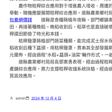
農作物秸稈綜合應用對于增進農人增收、周遭的狀
舉動，隨機應變展開秸稈綜合應用。道縣農業鄉村局
包養網價錢
道縣是食糧蒔植年夜縣，部門鄉鎮奉行
田，再接著種晚稻。晚稻收割后，稻草也是直接破壞
稈還田節儉了時光和本錢。
秸稈籠罩蒔植部門蔬菜種類，能完成泥土保水保
稻收割后種下藠頭，用秸稈籠罩，貫串其全部發展期
元擺佈，經由過程“水稻+藠頭+油菜”輪作形式，一
道縣農業鄉村局局長鄧憲勇表現，經由過程秸稈的
產鏈綜合應用，鼎力支撐秸稈收儲系統扶植，經由
質高效應用。
admin
2024 年 12 月 4 日