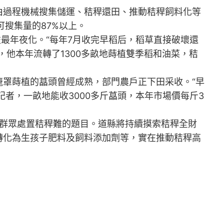
過程機械搜集儲運、秸稈還田、推動秸稈飼料化等
搜集量的87%以上。
最年夜化。“每年7月收完早稻后，稻草直接破壞還
他本年流轉了1300多畝地蒔植雙季稻和油菜，秸
籠罩蒔植的藠頭曾經成熟，部門農戶正下田采收。“早
者，一畝地能收3000多斤藠頭，本年市場價每斤3
了群眾處置秸稈難的題目。道縣將持續摸索秸稈全財
轉化為生孩子肥料及飼料添加劑等，實在推動秸稈高