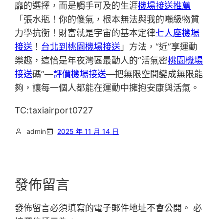
靡的選擇，而是觸手可及的生涯
機場接送推薦
「張水瓶！你的傻氣，根本無法與我的噸級物質
力學抗衡！財富就是宇宙的基本定律
七人座機場
接送
！
台北到桃園機場接送
」方法，“近”享運動
樂趣，這恰是年夜灣區最動人的“活氣密
桃園機場
接送
碼”—
評價機場接送
—把無限空間變成無限能
夠，讓每一個人都能在運動中擁抱安康與活氣。
TC:taxiairport0727
admin
2025 年 11 月 14 日
發佈留言
發佈留言必須填寫的電子郵件地址不會公開。
必