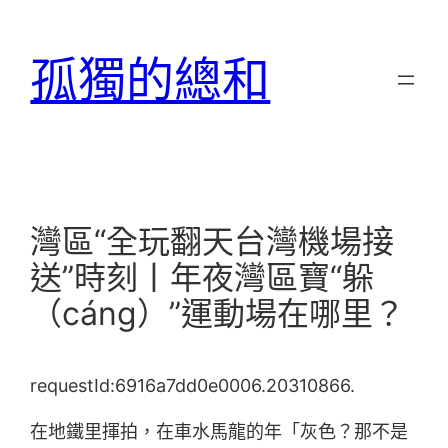
跳
至
孤獨的總和
主
要
內
容
灣區“全玩翻天台灣機場接
送”時刻丨年夜灣區寶“躲
（cáng）”運動場在哪里？
requestId:6916a7dd0e0006.20310866.
在地鐵里揮拍，在車水馬龍的年「灰色？那不是