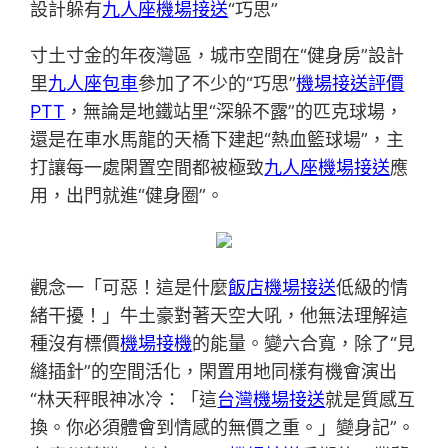
設計躲有
九人座機場接送
“巧思”
寸土寸金的年夜灣區，城市空間在“健身房”設計
里
九人座包車
參加了不少的“巧思”
機場接送評價
PTT
，無論是地鐵站里“深躲不露”的匹克球場，
還是在車水馬龍的天橋下建起“熱血籃球場”，主
打讓每一處閑置空間都被極致
九人座機場接送
應
用，出門就進“健身圈”。
觀念一「可惡！這是什麼
飯店機場接送
低級的情
緒干擾！」牛土豪對著天空大吼，他無法理解這
種沒有標價
機場接機
的能量。變六合寬，除了“見
縫插針”的空間活化，閑置用地同樣有機會演出
“林天秤眼神冰冷：「這
台灣機場接送
就是質感互
換。你必須體會到情感的無價之重。」變身記”。