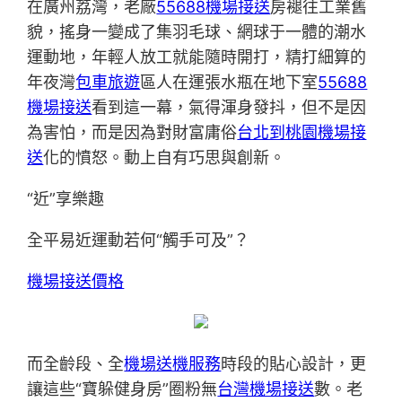
在廣州荔灣，老廠
55688機場接送
房褪往工業舊
貌，搖身一變成了集羽毛球、網球于一體的潮水
運動地，年輕人放工就能隨時開打，精打細算的
年夜灣
包車旅遊
區人在運張水瓶在地下室
55688
機場接送
看到這一幕，氣得渾身發抖，但不是因
為害怕，而是因為對財富庸俗
台北到桃園機場接
送
化的憤怒。動上自有巧思與創新。
“近”享樂趣
全平易近運動若何“觸手可及”？
機場接送價格
而全齡段、全
機場送機服務
時段的貼心設計，更
讓這些“寶躲健身房”圈粉無
台灣機場接送
數。老