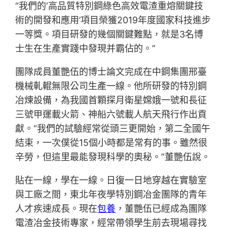
“我們的‘高品質特別鋼綠色高效電渣重熔關鍵技
術的開發和應用’項目榮獲2019年度國家科技進步
一等獎。項目研發的幾個關鍵難點，就是3名博
士生在生產實踐中發現并霸佔的。”
團隊成員董艷伍的博士論文完成在中鋼集團邢臺
機械軋輥無限公司生產一線。他所研發的特別鋼
冶煉設備，為我國首顆探月衛星嫦娥一號和長征
三號甲運載火箭、神船六號載人航天飛行作出貢
獻。“我們的試驗經常從頭三更開始，第二全國午
結束，一次僕從15個小時都是常有的事。雖然很
辛勞，但這里最能發現科學的奧秘。”董艷伍說。
貼在一線，學在一線。日復一日地穿越在實驗室
與工廠之間，東北年夜學特別鋼冶金團隊的青年
人才疾速成長。現在
包養
，董艷伍已經成為團隊
電渣冶金技術專家，經常帶領學生前去現場尋找