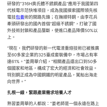
研發的“316H奧氏體不銹鋼產品”應用于我國第四
代核電示范快堆項目，成為我國摸索國際領先核
電技
包養
術的開路先鋒；在撫順特鋼，由李花兵
牽頭研發出的國內首個“超級不銹鋼”，打破了國
外技術封鎖和產品壟斷，使進口產品降價50%以
上。
“現在，我們研發的新一代電渣重熔技術已被推廣
至60多家企業的325臺成套裝備中，市場占有率
達61%。”姜周華介紹，“相關產品還出口到50多
個國家和地區，構成了宏大的經濟和社會效益。
特別鋼正成為中國鋼鐵的明星產品，駕船出海走
向世界。”
扎根一線，緊跟產業需求培養人才
熟習姜周華的人都說：“姜老師是一個永遠在路上