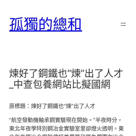
跳
至
孤獨的總和
主
要
內
容
煉好了鋼鐵也“煉”出了人才
_中查包養網站比擬國網
原標題：煉好了鋼鐵也“煉”出了人才
“航空發動機軸承鋼實驗現在開始。”半夜時分，
東北年夜學特別鋼冶金實驗室里卻燈火透明。東