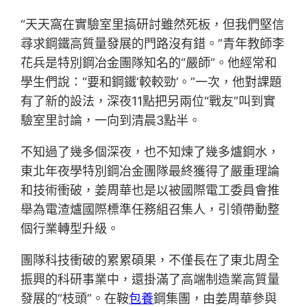
“天天窩在實驗室里搞研討雖然死板，但我們堅信
尋求鋼鐵高質量發展的門路沒有錯。”青年教師李
花兵是特別鋼冶金團隊知名的“嚴師”。他經常和
學生們說：“要和鋼鐵‘較較勁’。”一次，他對課題
有了新的設法，深夜11點把另兩位“戰友”叫到實
驗室里討論，一向到清晨3點半。
不知過了幾多個深夜，也不知煉了幾多爐鋼水，
東北年夜學特別鋼冶金團隊最終獲得了嚴重理論
和技術衝破，姜周華也是以被國際電工委員會推
舉為電渣爐國際標準任務組召集人，引領帶動整
個行業轉型升級。
團隊科技衝破的累累碩果，不僅長在了東北周全
振興的科研事業中，還掛滿了高端制造業高質量
發展的“枝頭”。在鞍
包養
鋼集團，由姜周華參與