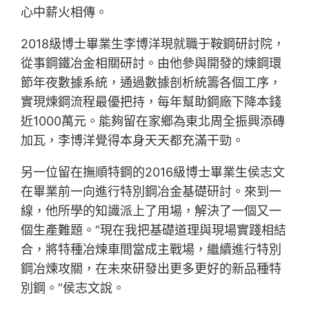
心中薪火相傳。
2018級博士畢業生李博洋現就職于鞍鋼研討院，
從事鋼鐵冶金相關研討。由他參與開發的煉鋼環
節年夜數據系統，通過數據剖析統籌各個工序，
實現煉鋼流程最優把持，每年幫助鋼廠下降本錢
近1000萬元。能夠留在家鄉為東北周全振興添磚
加瓦，李博洋覺得本身天天都充滿干勁。
另一位留在撫順特鋼的2016級博士畢業生侯志文
在畢業前一向進行特別鋼冶金基礎研討。來到一
線，他所學的知識派上了用場，解決了一個又一
個生產難題。“現在我把基礎道理與現場實踐相結
合，將特種冶煉車間當成主戰場，繼續進行特別
鋼冶煉攻關，在未來研發出更多更好的新品種特
別鋼。”侯志文說。