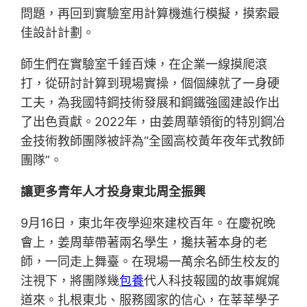
問題，再回到實驗室用計算機進行模擬，摸索最
佳設計計劃。
師生們在實驗室千錘百煉，在企業一線摸爬滾
打，從研討計算到現場實操，個個練就了一身硬
工夫，為我國特鋼技術發展和鋼鐵強國建設作出
了出色貢獻。2022年，由姜周華領銜的特別鋼冶
金技術教師團隊被評為“全國高校黃年夜年式教師
團隊”。
讓更多青年人才投身東北周全振興
9月16日，東北年夜學迎來建校百年。在慶祝晚
會上，姜周華帶著兩名學生，攙扶著本身的老
師，一同走上舞臺。在現場一萬余名師生校友的
注視下，將團隊幾
包養
代人科技報國的故事娓娓
道來。扎根東北、服務國家的信心，在莘莘學子