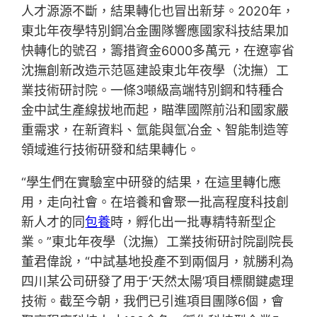
人才源源不斷，結果轉化也冒出新芽。2020年，
東北年夜學特別鋼冶金團隊響應國家科技結果加
快轉化的號召，籌措資金6000多萬元，在遼寧省
沈撫創新改造示范區建設東北年夜學（沈撫）工
業技術研討院。一條3噸級高端特別鋼和特種合
金中試生產線拔地而起，瞄準國際前沿和國家嚴
重需求，在新資料、氫能與氫冶金、智能制造等
領域進行技術研發和結果轉化。
“學生們在實驗室中研發的結果，在這里轉化應
用，走向社會。在培養和會聚一批高程度科技創
新人才的同
包養
時，孵化出一批專精特新型企
業。”東北年夜學（沈撫）工業技術研討院副院長
董君偉說，“中試基地投產不到兩個月，就勝利為
四川某公司研發了用于‘天然太陽’項目標關鍵處理
技術。截至今朝，我們已引進項目團隊6個，會