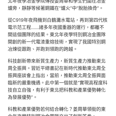
北年夜學冶金學院傳授姜周華和學生們圍在冶金
爐旁，靜靜等候著鋼鐵在“爐火”中“脫胎換骨”。
從C919年夜飛機到白鶴灘水電站，再到第四代核
電示范工程……諸多年夜國重器的運行，都離不
開這個團隊的結果。東北年夜學特別鋼冶金團隊
開創的新一代電渣重熔技術，實現了我國特別鋼
冶煉從跟跑、并跑到領跑的跨越。
科技創新帶來新質生產力，新質生產力推動東北
周全振興。習近平總書記在新時代推動東北周全
振興座談會上指出，當前，推動東北周全振興面
臨新的嚴重機遇。此中第一個就是“實現高程度科
技自立自強，有利于東北把科教和產業優勢轉化
為發展優勢”。
科教和產業優勢若何結合轉化？姜周華領銜的東