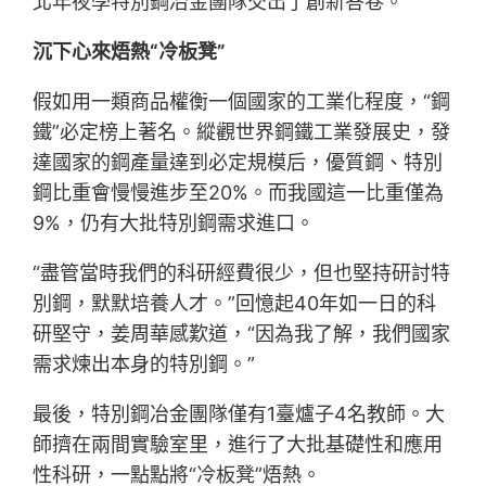
北年夜學特別鋼冶金團隊交出了創新答卷。
沉下心來焐熱“冷板凳”
假如用一類商品權衡一個國家的工業化程度，“鋼
鐵”必定榜上著名。縱觀世界鋼鐵工業發展史，發
達國家的鋼產量達到必定規模后，優質鋼、特別
鋼比重會慢慢進步至20%。而我國這一比重僅為
9%，仍有大批特別鋼需求進口。
“盡管當時我們的科研經費很少，但也堅持研討特
別鋼，默默培養人才。”回憶起40年如一日的科
研堅守，姜周華感歎道，“因為我了解，我們國家
需求煉出本身的特別鋼。”
最後，特別鋼冶金團隊僅有1臺爐子4名教師。大
師擠在兩間實驗室里，進行了大批基礎性和應用
性科研，一點點將“冷板凳”焐熱。