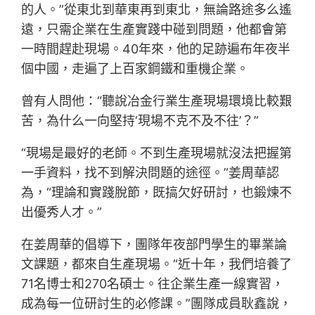
的人。”從東北到華東再到東北，無論路途多么遙
遠，只需企業在生產實踐中碰到問題，他都會第
一時間趕赴現場。40年來，他的足跡遍布年夜半
個中國，走遍了上百家鋼鐵和重機企業。
曾有人問他：“聽說冶金行業生產現場環境比較艱
苦，為什么一向堅持‘現場不克不及不往’？”
“現場是最好的老師。不到生產現場就沒法把握第
一手資料，找不到解決問題的途徑。”姜周華認
為，“理論和實踐脫節，既搞欠好研討，也鍛煉不
出優秀人才。”
在姜周華的倡導下，團隊年夜部門學生的畢業論
文課題，都來自生產現場。“近十年，我們培養了
71名博士和270名碩士。往企業生產一線實習，
成為每一位研討生的必修課。”團隊成員耿鑫說，