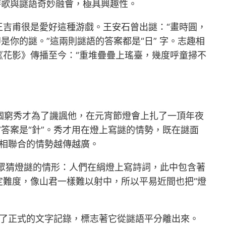
詩歌與謎語奇妙融會，極具興趣性。
吉甫很是愛好這種游戲。王安石曾出謎：“畫時圓，
你的謎。”這兩則謎語的答案都是“日” 字。志趣相
花影》傳播至今：“重堆疊疊上瑤臺，幾度呼童掃不
。一個窮秀才為了譏諷他，在元宵節燈會上扎了一頂年夜
答案是“針”。秀才用在燈上寫謎的情勢，既在謎面
”相聯合的情勢越傳越廣。
眾猜燈謎的情形：人們在絹燈上寫詩詞，此中包含著
難度，像山君一樣難以射中，所以平易近間也把“燈
有了正式的文字記錄，標志著它從謎語平分離出來。