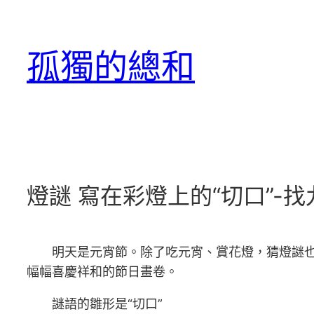
跳
至
孤獨的總和
主
要
內
容
燈謎 寫在彩燈上的“切口”-
明天是元宵節。除了吃元宵、賞花燈，猜燈謎
幅幅喜慶祥和的節日畫卷。
謎語的雛形是“切口”