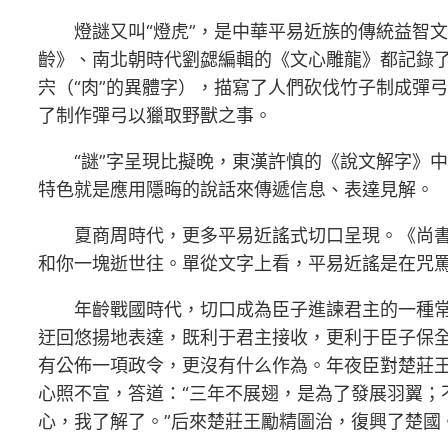
燈謎又叫“燈虎”，是中華平易近族的傳統益智
齡》、南北朝時代劉勰編輯的《文心雕龍》都記錄
宍（“肉”的異體字），描寫了人們砍伐竹子制成彈
了制作彈弓以獵取野獸之事。
“謎”字呈現比擬晚，東漢許慎的《說文解字》中
特色就是應用隱晦的說話來傳遞信息、表達見解。
夏商周時代，更多平易近謠式切口呈現。《尚書
和你一塊逝世往。單從文字上看，平易近謠是在咒
年齡戰國時代，切口成為臣子進諫君主的一種
迂回悠揚地表達，既利于君主接收，更利于臣子保全
有公佈一項政令，更沒有什么作為。年夜臣對楚莊王
心照不宣，答道：“三年不展翅，是為了發展羽翼
心，我了解了。”后來楚莊王勵精圖治，復興了楚國