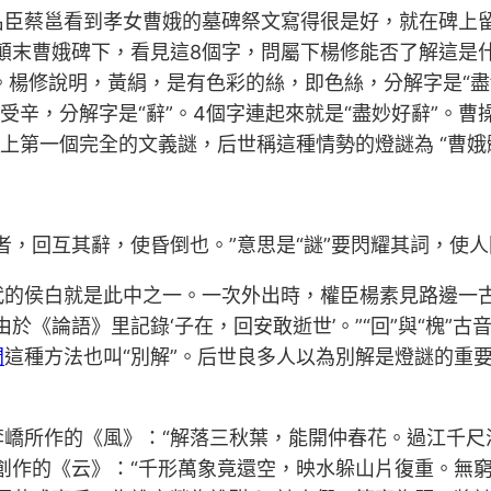
邕看到孝女曹娥的墓碑祭文寫得很是好，就在碑上留下了8個
顛末曹娥碑下，看見這8個字，問屬下楊修能否了解這是什
。楊修說明，黃絹，是有色彩的絲，即色絲，分解字是“盡
受辛，分解字是“辭”。4個字連起來就是“盡妙好辭”。曹
上第一個完全的文義謎，后世稱這種情勢的燈謎為 “曹娥
，回互其辭，使昏倒也。”意思是“謎”要閃耀其詞，使人困
的侯白就是此中之一。一次外出時，權臣楊素見路邊一古
《論語》里記錄‘子在，回安敢逝世’。”“回”與“槐”古
間
這種方法也叫“別解”。后世良多人以為別解是燈謎的重
嶠所作的《風》：“解落三秋葉，能開仲春花。過江千尺
創作的《云》：“千形萬象竟還空，映水躲山片復重。無