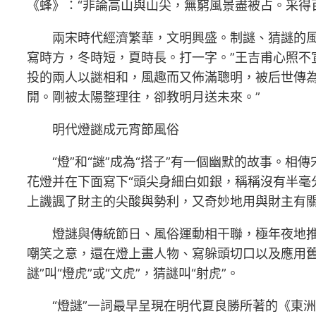
《蜂》：“非論高山與山尖，無窮風景盡被占。采得
兩宋時代經濟繁華，文明興盛。制謎、猜謎的
寫時方，冬時短，夏時長。打一字。”王吉甫心照不宣
投的兩人以謎相和，風趣而又佈滿聰明，被后世傳
開。剛被太陽整理往，卻教明月送未來。”
明代燈謎成元宵節風俗
“燈”和“謎”成為“搭子”有一個幽默的故事。
花燈并在下面寫下“頭尖身細白如銀，稱稱沒有半毫
上譏諷了財主的尖酸與勢利，又奇妙地用與財主有關
燈謎與傳統節日、風俗運動相干聯，極年夜地
嘲笑之意，還在燈上畫人物、寫躲頭切口以及應用
謎”叫“燈虎”或“文虎”，猜謎叫“射虎”。
“燈謎”一詞最早呈現在明代夏良勝所著的《東