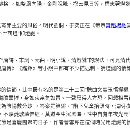
謎格”，如雙鳳向陽、金剛脫靴、撥云見日等，標志著燈
元宵節主要的風俗。明代劉侗、于奕正在《帝京
舞蹈場地
”“商燈”即燈謎。
“唐詩、宋詞、元曲、明小說、清燈謎”的說法，可見清
唐傳》《諧鐸》等小說中都有不少描述制、猜燈謎的情節
的情節，此中最有名的是第二十二回“聽曲文寶玉悟禪機
魔膽盡摧，身如束帛氣如雷。一聲震得人方恐，回想相看
為陰陽數分歧”，答案是算盤。“階下兒童抬頭時，清明
，不聽菱歌聽佛經。莫道今生沉黑海，性中自有年夜光亮
節是喜慶團聚的日子，作者曹雪芹在這個時光用燈謎的情勢