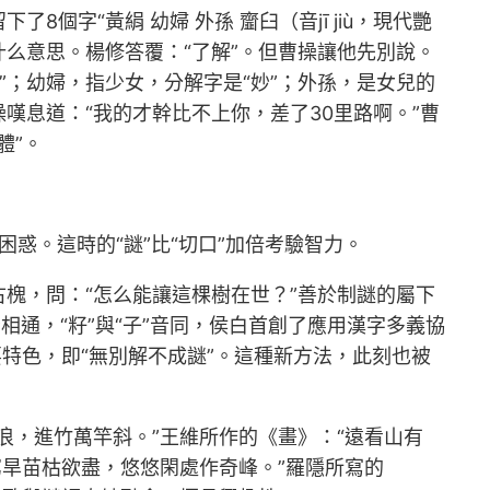
字“黃絹 幼婦 外孫 齏臼（音jī jiù，現代艷
么意思。楊修答覆：“了解”。但曹操讓他先別說。
”；幼婦，指少女，分解字是“妙”；外孫，是女兒的
操嘆息道：“我的才幹比不上你，差了30里路啊。”曹
體”。
惑。這時的“謎”比“切口”加倍考驗智力。
槐，問：“怎么能讓這棵樹在世？”善於制謎的屬下
音相通，“籽”與“子”音同，侯白首創了應用漢字多義協
要特色，即“無別解不成謎”。這種新方法，此刻也被
浪，進竹萬竿斜。”王維所作的《畫》：“遠看山有
窮旱苗枯欲盡，悠悠閑處作奇峰。”羅隱所寫的