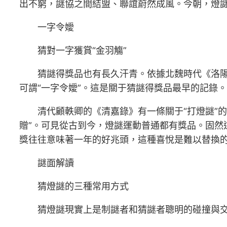
出不窮，謎協之間結盟、聯誼蔚然成風。今朝，燈
一字令嬡
猜對一字獲賞“金羽觴”
猜謎得獎品也有長久汗青。依據北魏時代《洛
可謂“一字令嬡”。這是關于猜謎得獎品最早的記錄。
清代顧軼卿的《清嘉錄》有一條關于“打燈謎”
贈”。可見從古到今，燈謎運動普通都有獎品。固
獎往往意味著一年的好兆頭，這種喜悅是難以替換
謎面解讀
猜燈謎的三種常用方式
猜燈謎現實上是制謎者和猜謎者聰明的碰撞與