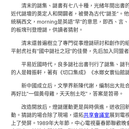
清末的謎集、謎書有七八十種，光緒年間出書的
近代謎壇的奠定人和開闢者，被譽為古代“謎圣”。他
統稱西文，morning是英語“早”的意思，即西
的板塊刊登燈謎，供讀者猜射。
清末還普遍樹立了專門從事燈謎研討和創作的
平射虎社有“國中謎社之冠”的佳譽，先后加入同盟
平易近國時代，良多謎社出書刊行了謎集、謎
的人是韓振軒，著有《切口集成》《水嫏女寰仙館謎
新中國成立后，文學界新陳代謝，編制出大批合
再好比“一個黃母雞，天天刨土吃”，答案是笤帚。
改造開放后，燈謎運動更是與時俱進，迸收回
動。猜謎的場合除了現場，還拓
共享會議室
展到電視
上了熒屏。1989年大年節，中心電視臺春節聯歡晚