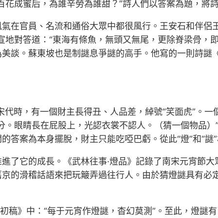
百花成蜜后，為誰辛勞為誰甜？”詩人們以答案為題，將
風氣在官員、名流和通俗大眾中都很風行。王安石和伴侶王
地對答道：“東海有條魚，無頭又無尾，更除脊梁骨，即是
為美談。蘇東坡也是制謎息爭謎的高手。他寫的一則詩謎《
相傳宋代時，有一個財主長得丑、人品差，綽號“笑面虎”
分。眼睛長在屁股上，光認衣裳不認人。（猜一個物品）”
的答案為本身擺脫，財主只能吃啞巴虧。從此“燈”和“謎
推進了它的成長。《武林往事·燈品》記錄了南宋元宵節大
舊京的滑稽話語來把玩簸弄過往行人。由於猜燈謎具有必定
洲初稿》中：“每于元宵作燈謎，杳幻莫測”。至此，燈謎