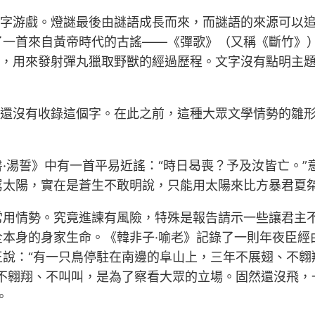
文字游戲。燈謎最後由謎語成長而來，而謎語的來源可以
了一首來自黃帝時代的古謠——《彈歌》（又稱《斷竹》
弓，用來發射彈丸獵取野獸的經過歷程。文字沒有點明主
還沒有收錄這個字。在此之前，這種大眾文學情勢的雛形被稱
·湯誓》中有一首平易近謠：“時日曷喪？予及汝皆亡。
罵太陽，實在是蒼生不敢明說，只能用太陽來比方暴君夏
常用情勢。究竟進諫有風險，特殊是報告請示一些讓君主
本身的身家生命。《韓非子·喻老》記錄了一則年夜臣經
說：“有一只鳥停駐在南邊的阜山上，三年不展翅、不翱
；不翱翔、不叫叫，是為了察看大眾的立場。固然還沒飛，
。