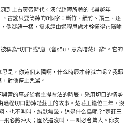
追溯到上古黃帝時代。漢代趙曄所著的《吳越年
）。古謠只要簡練的8個字：斷竹、續竹、飛土、逐
題，像謎語一樣，需求經由過程思慮才幹懂得它隱喻
為“切口”或“廋（音sōu，意為暗藏）辭”。它的
”意思是，你這個太陽啊，什么時辰才幹滅亡呢？我愿
桀，對他停止咒罵。
不興奮的事或給君主提看法的時辰，采用切口的情勢
由過程切口勸諫楚莊王的故事。楚莊王繼位三年，沒
翔、也不叫叫，緘默無聲，這是什么鳥呢？”楚莊王
一飛必將沖天；固然還沒叫，一叫必會驚人。你安