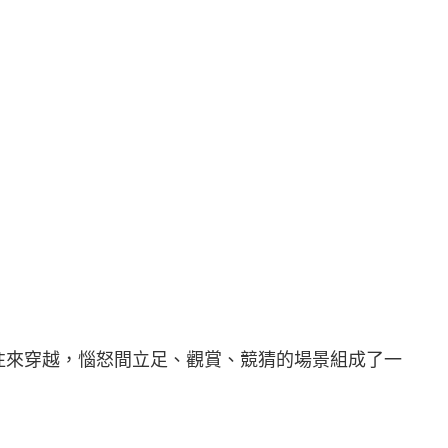
往來穿越，惱怒間立足、觀賞、競猜的場景組成了一