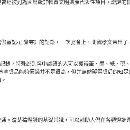
謎曾經被列為國度級非物資文明遺產代表性項目，燈謎的
陽伽藍記·正覺寺》的記錄，一次宴會上，北魏孝文帝出了
的記錄，特殊說到料中謎語的人可以獲得筆、墨、紙、硯
然這些獎品能夠價錢并不是很高，但并無妨礙得獎后的知足
的。
交通。清楚猜燈謎的基礎常識，可以輔助人們在各類燈謎