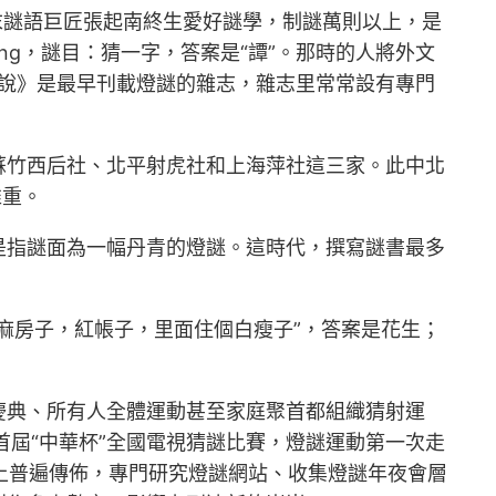
末謎語巨匠張起南終生愛好謎學，制謎萬則以上，是
ng，謎目：猜一字，答案是“譚”。那時的人將外文
新小說》是最早刊載燈謎的雜志，雜志里常常設有專門
蘇竹西后社、北平射虎社和上海萍社這三家。此中北
推重。
是指謎面為一幅丹青的燈謎。這時代，撰寫謎書最多
麻房子，紅帳子，里面住個白瘦子”，答案是花生；
慶典、所有人全體運動甚至家庭聚首都組織猜射運
首屆“中華杯”全國電視猜謎比賽，燈謎運動第一次走
集上普遍傳佈，專門研究燈謎網站、收集燈謎年夜會層