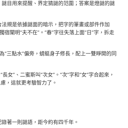
；謎目用來提醒、界定猜謎的范圍；答案是燈謎的謎
合法規是依據謎面的暗示，把字的筆畫或部件作加
宿闡明“夫不在”。“春”字往失落上面“日”字，拆走
為“三點水”偏旁，蜻蜓身子修長，配上一雙睜開的同
女”、二蜜斯叫“次女”。“次”字和“女”字合起來，
思慮，這就更考驗智力了。
記錄著一則謎語，距今約有四千年。