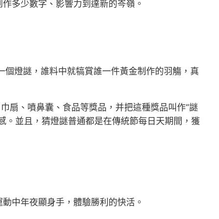
創作多少數字、影響力到達新的岑嶺。
一個燈謎，誰料中就犒賞誰一件黃金制作的羽觴，真
、巾扇、噴鼻囊、食品等獎品，并把這種獎品叫作“謎
感。並且，猜燈謎普通都是在傳統節每日天期間，獲
運動中年夜顯身手，體驗勝利的快活。