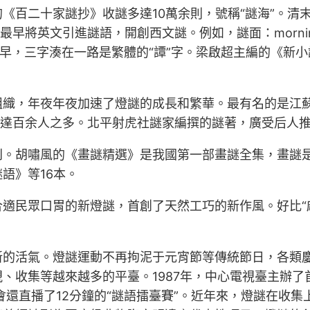
《百二十家謎抄》收謎多達10萬余則，號稱“謎海”。清
最早將英文引進謎語，開創西文謎。例如，謎面：morni
、言、早，三字湊在一路是繁體的“譚”字。梁啟超主編的《
組織，年夜年夜加速了燈謎的成長和繁華。最有名的是江
者達百余人之多。北平射虎社謎家編撰的謎著，廣受后人
刊。胡嘯風的《畫謎精選》是我國第一部畫謎全集，畫謎
語》等16本。
適民眾口胃的新燈謎，首創了天然工巧的新作風。好比“
新的活氣。燈謎運動不再拘泥于元宵節等傳統節日，各類
、收集等越來越多的平臺。1987年，中心電視臺主辦了
會還直播了12分鐘的“謎語擂臺賽”。近年來，燈謎在收