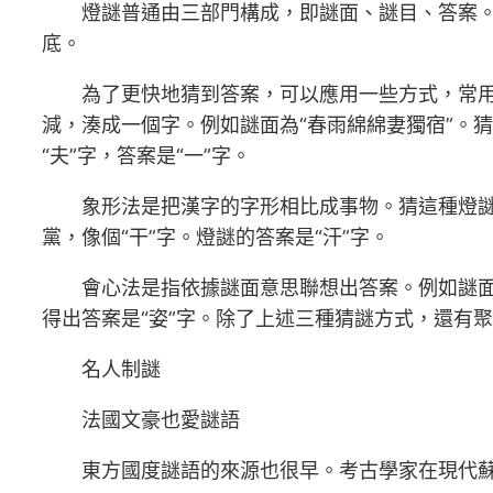
燈謎普通由三部門構成，即謎面、謎目、答案
底。
為了更快地猜到答案，可以應用一些方式，常
減，湊成一個字。例如謎面為“春雨綿綿妻獨宿”。猜
“夫”字，答案是“一”字。
象形法是把漢字的字形相比成事物。猜這種燈謎
黨，像個“干”字。燈謎的答案是“汗”字。
會心法是指依據謎面意思聯想出答案。例如謎面是
得出答案是“姿”字。除了上述三種猜謎方式，還有
名人制謎
法國文豪也愛謎語
東方國度謎語的來源也很早。考古學家在現代