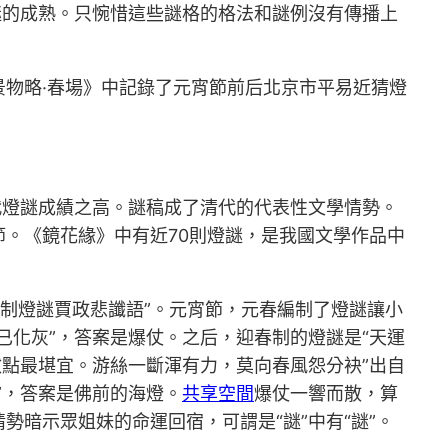
謎的成熟。只惋惜這些謎格的格法和謎例沒有傳播上
景物略·春場》中記錄了元宵節前后北京市平易近猜燈
代燈謎成績之高。謎稿成了清代的代表性文學情勢。
。《鏡花緣》中有近70則燈謎，是我國文學作品中
 制燈謎賈政悲讖語”。元宵節，元春編制了燈謎讓小
已化灰”，答案是爆仗。之后，迎春制的燈謎是“天運
妝點最堪宜。游絲一斷渾有力，莫向春風怨分袂”出自
”，答案是佛前的海燈。
共享空間
爆仗一響而散，算
暗示眾姐妹的命運回宿，可謂是“謎”中有“謎”。