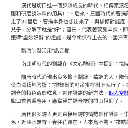
漢代是切口進一個步驟成長的時代。相傳東漢名臣蔡
服和研磨調味料的用具）”。后來，三國時代的曹操
走了30里后，曹操本身也想出來了，與楊修對謎底
兒子，分解字就是“好”；齏臼，代表著蒙受辛辣，即
娥碑“盡妙好辭”的燈謎，是今朝保存上去的中國汗青
隋唐制謎活用“諧音梗”
南北朝時代的劉勰在《文心雕龍》中提到：“謎者
隋唐時代涌現出良多擅于制謎、猜謎的人，隋代
侯白滑稽地答覆：“把槐樹的籽吊掛在樹上就行了。由於
調音的特色奇妙釋意、創作謎語的新方法，
個人空
脫口秀普遍應用，應當算是諧音梗的開山祖師了。
唐代很多詩人更是直接用詩的情勢創作謎語。李
色，近聽水無聲。春往花還在，人來鳥不驚。”來皓