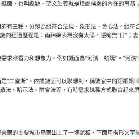
。謎面，也叫謎題，望文生義就是燈謎標題的內在的事務
用的有三種，分辨為組符合法規、象形法、會心法。組符
謎的經過歷程是：雨綿綿表現沒有太陽，隱喻無“日”；妻獨
需求察看力和想象力。例如謎面為“河濱一蜻蜓”。“河濱”
“二蜜斯”。依據謎面可以聯想到，稱號家中的鉅細姐叫“長
聚散法、暗示法、附會法等，有時需求幾種方式聯合起來
蘇美爾的主要城市烏爾出土了一塊泥板，下面用楔形文字