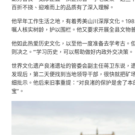
百折不挠、迎难而上的品质有了深入理解。
他早年工作生活之地，有着秀美山川深厚文化。198
嘱人核实树龄，护以围栏。他又要求开展全县文物
他如此热爱历史文化，以至他一度准备去学考古。但
则决之。’”学习历史，可以帮助做好内政外交决策。
世界文化遗产良渚遗址的管委会副主任蒋卫东说，遗址
发现后，第二天便找到当地领导干部，很快就把矿
细批示。他后来旧事重提：“对良渚的保护是舍了本的
宝”。