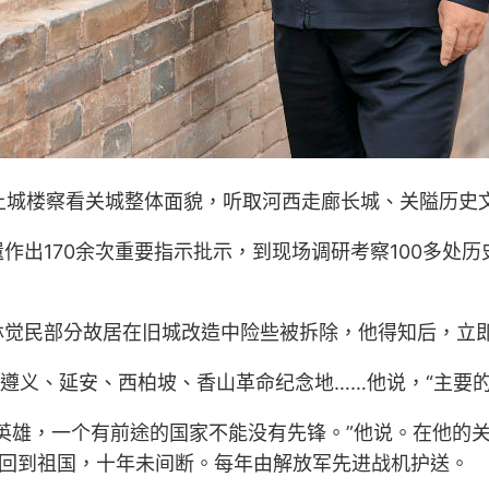
登上城楼察看关城整体面貌，听取河西走廊长城、关隘历史
作出170余次重要指示批示，到现场调研考察100多处
。
林觉民部分故居在旧城改造中险些被拆除，他得知后，立
遵义、延安、西柏坡、香山革命纪念地……他说，“主要的
英雄，一个有前途的国家不能没有先锋。”他说。在他的关
士遗骸回到祖国，十年未间断。每年由解放军先进战机护送。