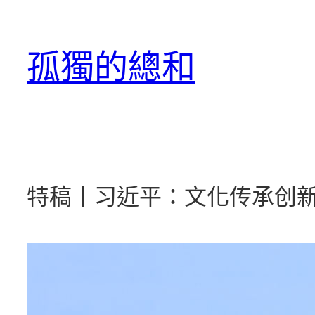
跳
至
孤獨的總和
主
要
內
容
特稿丨习近平：文化传承创新