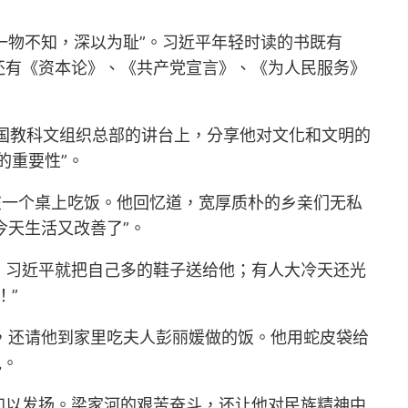
一物不知，深以为耻”。习近平年轻时读的书既有
还有《资本论》、《共产党宣言》、《为人民服务》
国教科文组织总部的讲台上，分享他对文化和文明的
的重要性”。
在一个桌上吃饭。他回忆道，宽厚质朴的乡亲们无私
今天生活又改善了”。
，习近平就把自己多的鞋子送给他；有人大冷天还光
！”
，还请他到家里吃夫人彭丽媛做的饭。他用蛇皮袋给
说。
加以发扬。梁家河的艰苦奋斗，还让他对民族精神中