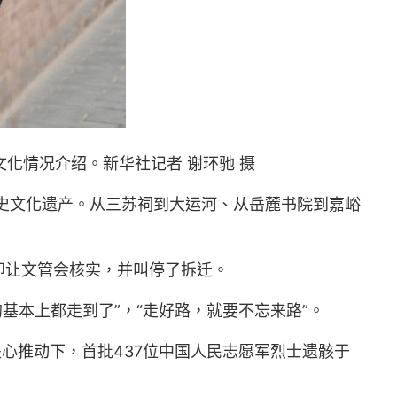
文化情况介绍。新华社记者 谢环驰 摄
历史文化遗产。从三苏祠到大运河、从岳麓书院到嘉峪
即让文管会核实，并叫停了拆迁。
基本上都走到了”，“走好路，就要不忘来路”。
心推动下，首批437位中国人民志愿军烈士遗骸于