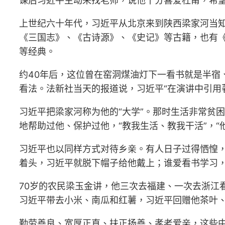
课后习近平主动来找老师，说他十分喜爱杜甫，希
上世纪六十年代，习近平从北京来到陕西梁家河当知
《三国志》、《古诗源》、《史记》等古籍，也有
等经典。
约40年后，这位曾在窑洞煤油灯下一看书就是半宿
看法。法新社当天的报道说，习近平“在演讲中引用
习近平把梁家河称为他的“大学”。那时生活非常贫
地帮助过他、保护过他，“教我生活、教我干活”，
习近平也以同样方式对待乡亲。有人日子过得恓惶
着头，习近平就脱下帽子给他戴上；谁爱看书学习，
70岁的农民梁玉金讲，他三次去福建、一次去浙江
习近平带去小米、南瓜和红薯，习近平回赠他茶叶、
勤劳善良、宽厚正直、扶正扬善、孝老爱亲，这些