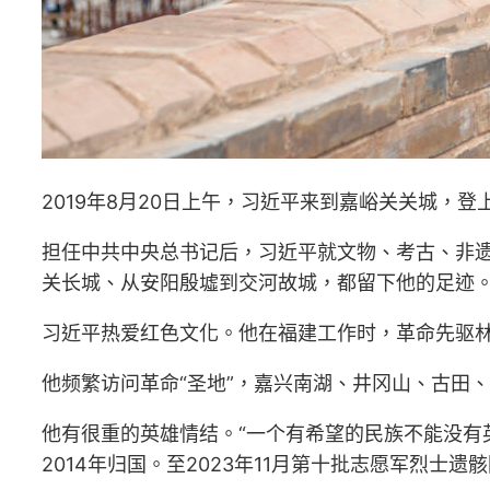
2019年8月20日上午，习近平来到嘉峪关关城，
担任中共中央总书记后，习近平就文物、考古、非遗
关长城、从安阳殷墟到交河故城，都留下他的足迹
习近平热爱红色文化。他在福建工作时，革命先驱
他频繁访问革命“圣地”，嘉兴南湖、井冈山、古田、
他有很重的英雄情结。“一个有希望的民族不能没有
2014年归国。至2023年11月第十批志愿军烈