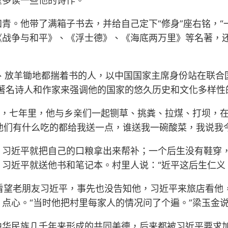
望多读一些他的诗作。
青。他带了满箱子书去，并给自己定下“修身”座右铭，“
《战争与和平》、《浮士德》、《海底两万里》等名著，
、放羊锄地都揣着书的人，以中国国家主席身份站在联合
著名诗人和作家来强调他的国家的悠久历史和文化多样性
困，七年里，他与乡亲们一起铡草、挑粪、拉煤、打坝，
“他们有什么吃的都给我送一点，谁送我一碗酸菜，我说我
，习近平就把自己的口粮拿出来帮补；一个后生没有鞋穿
习近平就送他书和笔记本。村里人说：“近平这后生仁义
看望老朋友习近平，事先也没告知他，习近平来旅店看他
点心。“当时他把村里每家人的情况问了个遍。”梁玉金
中华民族几千年来形成的共同美德，后来都被习近平要求