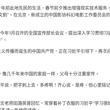
千年前此地先民的生活，春节前夕推出增强现实技术服务
文韵”。在北京，新成立的中国影协科幻电影工作委员会
。今年1月召开的全国宣传部长会议，提出深入学习贯彻习
”。
主义传播而诞生的中国共产党，正在习近平引领下，再次
庭。像几千年来中国的家庭一样，父母十分注重家传。
近平说，把字刺上去，多疼啊！齐心说，是疼，但心里铭记
语文老师田潞英曾回忆，常穿着补丁衣服的习近平“学习很