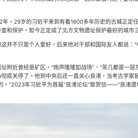
2年，29岁的习近平来到有着1600多年历史的古城正
普查和保护。如今正定成了北方文物遗址保护最好的城市
这并不只是个人爱好。后来他对干部和国际友人都说：“
附近曾经是矿区，“炮声隆隆如战场”、“茶几都是一层灰
场彻底关停了。他到中央后还一直关心良渚，当考古学家
。”2023年习近平为首届“良渚论坛”致贺信——“良