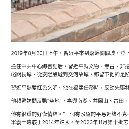
2019年8月20日上午，習近平來到嘉峪關關城，
擔任中共中心總書記后，習近平就文物、考古、非遺
峪關長城、從安陽殷墟到交河故城，都留下他的足
習近平熱愛紅色文明。他在福建任務時，反動先驅
他頻繁訪問反動“圣地”，嘉興南湖、井岡山、古田、
他有很重的好漢情結。“一個有盼望的平易近族不克
軍義士遺骸于2014年歸國。至2023年11月第