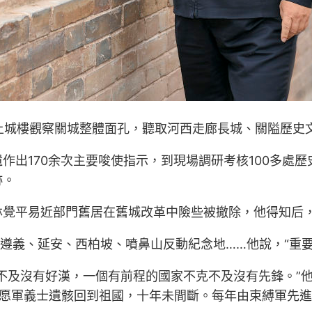
登上城樓觀察關城整體面孔，聽取河西走廊長城、關隘歷史
作出170余次主要唆使指示，到現場調研考核100多處
跡。
林覺平易近部門舊居在舊城改革中險些被撤除，他得知后
遵義、延安、西柏坡、噴鼻山反動紀念地……他說，“重要
不及沒有好漢，一個有前程的國家不克不及沒有先鋒。”他
十批志愿軍義士遺骸回到祖國，十年未間斷。每年由束縛軍先