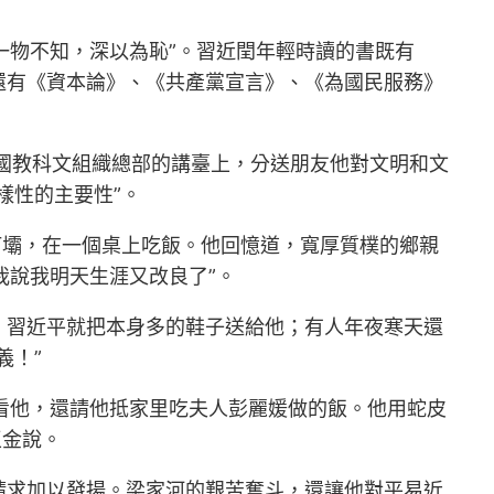
一物不知，深以為恥”。習近閏年輕時讀的書既有
還有《資本論》、《共產黨宣言》、《為國民服務》
國教科文組織總部的講臺上，分送朋友他對文明和文
樣性的主要性”。
打壩，在一個桌上吃飯。他回憶道，寬厚質樸的鄉親
我說我明天生涯又改良了”。
，習近平就把本身多的鞋子送給他；有人年夜寒天還
義！”
看他，還請他抵家里吃夫人彭麗媛做的飯。他用蛇皮
玉金說。
請求加以發揚。梁家河的艱苦奮斗，還讓他對平易近