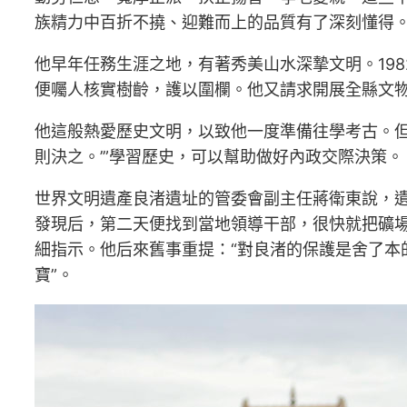
族精力中百折不撓、迎難而上的品質有了深刻懂得
他早年任務生涯之地，有著秀美山水深摯文明。198
便囑人核實樹齡，護以圍欄。他又請求開展全縣文
他這般熱愛歷史文明，以致他一度準備往學考古。但
則決之。’”學習歷史，可以幫助做好內政交際決策。
世界文明遺產良渚遺址的管委會副主任蔣衛東說，遺址
發現后，第二天便找到當地領導干部，很快就把礦
細指示。他后來舊事重提：“對良渚的保護是舍了本的
寶”。