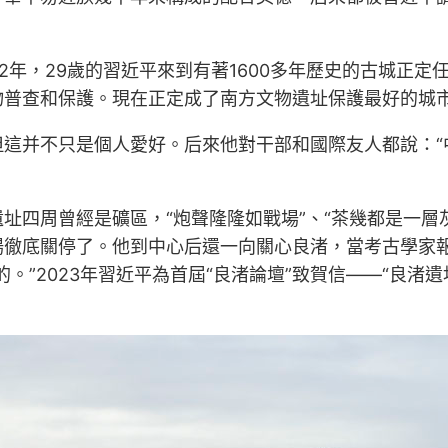
。
2年，29歲的習近平來到有著1600多年歷史的古城正
物普查和保護。現在正定成了南方文物遺址保護最好的城
這并不只是個人愛好。后來他對干部和國際友人都說：“
四周曾經是礦區，“炮聲隆隆如戰場”、“茶幾都是一層灰
場徹底關停了。他到中心后還一向關心良渚，當考古學家
。”2023年習近平為首屆“良渚論壇”致賀信——“良