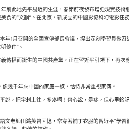
千年前此地先平易近的生涯，春節前夜發布增強現實技術
美食的“文韻”。在北京，新成立的中國影協科幻電影任
。本年1月召開的全國宣傳部長會議，提出深刻學習貫徹習
明條件”。
主義傳播而誕生的中國共產黨，正在習近平引領下，再次
庭。像幾千年來中國的家庭一樣，怙恃非常重視家傳。
近平說，把字刺上往，多疼啊！齊心說，是疼，但心里銘記
學語文老師田潞英曾回憶，常穿著補丁衣服的習近平“學習