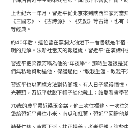
下課后習近平主動來找老師，說他非常喜愛杜甫，
上世紀六十年月，習近平從北京來到陜西梁家河當知
《三國志》、《古詩源》、《史記》等古籍，也有
等經典。
約40年后，這位曾在窯洞火油燈下一看書就是半宿
明的見解。法新社當天的報道說，習近平“在演講中
習近平把梁家河稱為他的“年夜學”。那時生涯很是
們無私地幫助過他、保護過他，“教我生涯、教我干
習近平也以同樣方法對待鄉親。有人日子過得恓惶
光著頭，習近平就脫下帽子給他戴上；誰愛看書學習
70歲的農平易近梁玉金講，他三次往福建、一次往
袋給習近平帶往小米、南瓜和紅薯，習近平回贈他茶
勤勞仁慈、寬厚正派、扶正揚善、孝老愛親，這些