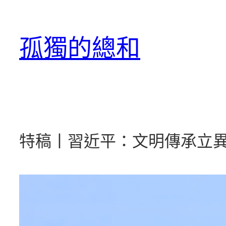
跳
至
孤獨的總和
主
要
內
容
特稿丨習近平：文明傳承立異