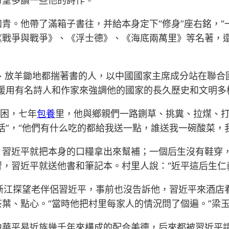
盼望多讀一些他的詩作。
青。他帶了滿箱子書往，并給本身定下“修身”座右銘，“
《戰爭與戰爭》、《浮士德》、《海底兩萬里》等名著，
、放羊鋤地都揣著書的人，以中國國家主席成分站在聯合
援用有名詩人和作家來強調他的國家的長久歷史和文明多
貧困，七年
包養
里，他與鄉親們一路鍘草、挑糞、拉煤、
活”，“他們有什么吃的都給我送一點，誰送我一碗酸菜，
，習近平就把本身的口糧拿出來幫補；一個后生沒有鞋穿
，習近平就送他書和筆記本。村里人說：“近平這后生仁
浙江探望老伴侶習近平，事前也沒告訴他，習近平來酒店
葉、點心。“當時他把村里每家人的情況問了個遍。”梁
中華平易近族幾千年來構成的配合美德，后來都被習近平