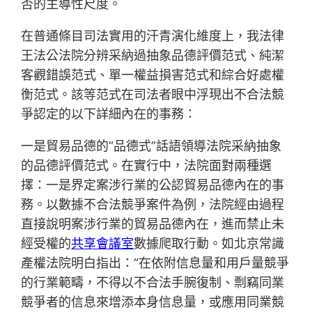
否的主導性尺度。
在普通條目司法實用的汗青演化維度上，我法律
王法公法院分辨采納過抽象品德評價范式、純潔
客觀錯誤范式、單一權益損害范式和綜合好處權
衡范式。該等范式在司法者眼中浮現出不合法競
爭認定的以下詳細內在的事務：
一是貿易品德的“品德式”話語領導法院采納抽象
的品德評價范式。在實行中，法院面對兩種選
擇：一是界定案涉行業的公認貿易品德內在的事
務。以數據不合法競爭案件為例，法院經由過程
直接說明案涉行業的貿易品德內在，進而禁止未
經受權的
共享會議室
數據爬取行動。如北京常識
產權法院明白指出：“在依附信息量和用戶量競爭
的行業範疇，不得以不合法手腕復制、剽竊同業
競爭者的信息來增添本身信息量，或應用同業競