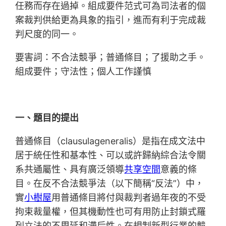
任務而存在過掉。組成要件范式可為司法者的個
案裁判供給更為具象的指引，進而有利于完成裁
判尺度的同一。
要害詞：不合法競爭；普通條目；了援助之手。
組成要件；守法性；個人工作謹慎
一、題目的提出
普通條目（clausulageneralis）是指在成文法中
居于統任性和基本性、可以或許歸納綜合法令關
系共通屬性、具有廣泛領導
共享空間
意義的條
目。在反不合法競爭法（以下簡稱“反法”）中，
實
小樹屋
用普通條目將付與裁判者過年夜的不受
拘束裁量權，但其機動性也可有用防止封鎖式羅
列立法的不周延和滯后性。在規制新型行業的競