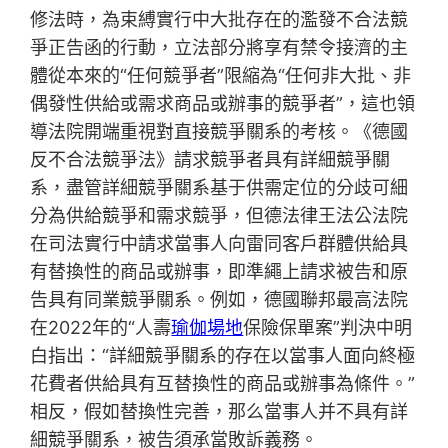
修法時，為束縛實行中大批存在的濫發不合法競
爭正告函的行動，立法部分將享有禁令接濟的主
體從本來的“任何競爭者”限縮為“任何非大批、非
偶發性供給或需求商品或辦事的競爭者”，這也領
導法院開端重視對直接競爭關系的考核。《德國
反不合法競爭法》請求競爭者具有詳細競爭關
系，盡管詳細競爭關系基于供需定位的分歧可細
分為供給競爭和需求競爭，但德法律王法公法院
在司法實行中請求當事人向雷同客戶群體供給具
有替換性的商品或辦事，即準繩上請求被告和原
告具有同業競爭關系。例如，德國聯邦最高法院
在2022年的“人壽
瑜伽場地
保險保單案”判決中明
白指出：“詳細競爭關系的存在以當事人面向終極
花費者供給具有互替換性的商品或辦事為條件。”
相反，假如替換性完善，那么當事人并不具有詳
細競爭關系，被告須承當敗訴義務。