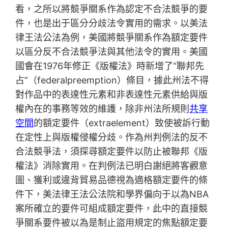
看，之所以將競爭關系作為認定不合法競爭的要
件，也是出于區分分歧法令實用的需求。以美法
律王法公法為例，美國將競爭關系作為額定要件
以區分反不合法競爭法與其他法令的實用。美國
國會在1976年修正《版權法》時新增了“聯邦先
占”（federalpreemption）條目，據此州法不得
對作品中的表達性元素和非表達性元素供給與版
權內在的事務等效的維護，除非州法所規則
共享
空間
的額定要件（extraelement）致使被訴行動
在定性上與版權侵權分歧。作為州判例法的反不
合法競爭法，須探尋額定要件以防止被聯邦《版
權法》消除實用。在判例法已明白謝絕將客觀意
圖、獲利或違背貿易品德視為適格額定要件的條
件下，美法律王法公法院和學界偏向于以為NBA
案所確立的要件可組成額定要件，此中的直接競
爭關系要件被以為是制止盜用規定的焦點額定要