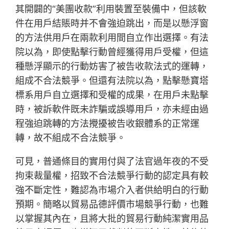
其開闢的“美團收款”利用裝置至裝備中，但該軟
件在用戶結賬時并不會強迫跳出，而是以懸浮窗
的方法供用戶在兩款利用間自立作出選擇。有法
院以為，即使點擊行動曾經獲得用戶受權，但這
種懸浮顯示的行動妨害了被告收款法式的運轉，
組成不合法競爭。但還有法院以為，點擊懸寶塔
標系用戶自立選擇和受權的成果，在用戶未點擊
時，被訴軟件既未詐騙或誤導用戶，亦未經由過
程強迫跳轉的方法攪擾被告收銀體系的正常運
轉，故不組成不合法競爭。
可見，普通條目的實用付與了法官過年夜的不受
拘束裁量權，招致不合法競爭行動的認定具有較
強不斷定性，難認為市場介入者供給明白的行動
預期。簡略以貿易品德評價市場競爭行動，也難
以掌握其內在，且將大批的貿易行動純潔實用品