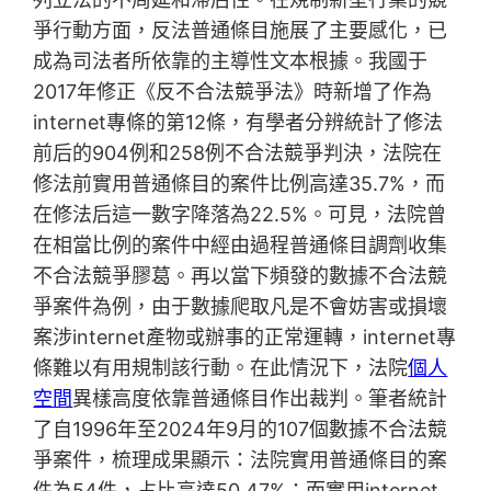
爭行動方面，反法普通條目施展了主要感化，已
成為司法者所依靠的主導性文本根據。我國于
2017年修正《反不合法競爭法》時新增了作為
internet專條的第12條，有學者分辨統計了修法
前后的904例和258例不合法競爭判決，法院在
修法前實用普通條目的案件比例高達35.7%，而
在修法后這一數字降落為22.5%。可見，法院曾
在相當比例的案件中經由過程普通條目調劑收集
不合法競爭膠葛。再以當下頻發的數據不合法競
爭案件為例，由于數據爬取凡是不會妨害或損壞
案涉internet產物或辦事的正常運轉，internet專
條難以有用規制該行動。在此情況下，法院
個人
空間
異樣高度依靠普通條目作出裁判。筆者統計
了自1996年至2024年9月的107個數據不合法競
爭案件，梳理成果顯示：法院實用普通條目的案
件為54件，占比高達50.47%；而實用internet