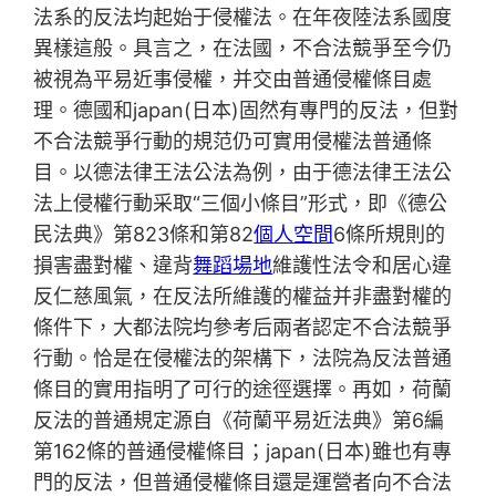
法系的反法均起始于侵權法。在年夜陸法系國度
異樣這般。具言之，在法國，不合法競爭至今仍
被視為平易近事侵權，并交由普通侵權條目處
理。德國和japan(日本)固然有專門的反法，但對
不合法競爭行動的規范仍可實用侵權法普通條
目。以德法律王法公法為例，由于德法律王法公
法上侵權行動采取“三個小條目”形式，即《德公
民法典》第823條和第82
個人空間
6條所規則的
損害盡對權、違背
舞蹈場地
維護性法令和居心違
反仁慈風氣，在反法所維護的權益并非盡對權的
條件下，大都法院均參考后兩者認定不合法競爭
行動。恰是在侵權法的架構下，法院為反法普通
條目的實用指明了可行的途徑選擇。再如，荷蘭
反法的普通規定源自《荷蘭平易近法典》第6編
第162條的普通侵權條目；japan(日本)雖也有專
門的反法，但普通侵權條目還是運營者向不合法