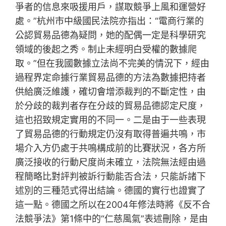
爭者的信息來吸援用戶，謀取競爭上風和運營好
處。”杭州市中級國民法院亦指出：“電商行業的
公認貿易品德為疑問，她的配偶一定是科學研究
領域的後起之秀。制止未經明白受權的數據爬
取。”但在我國數據立法尚不完美的情況下，經由
過程界定命據行業貿易品德的方法為數據把持者
供給廣泛維護，確切會增添裁判的不斷定性，由
於分歧的裁判者存在分歧的貿易品德認定尺度，
這也招致規定實用的不同一。二是由于一些表現
了貿易品德的行動規定仍沒有取得普遍共鳴，市
場介入方仍處于共鳴構成前的比賽狀況，各方所
廣泛接收的行動尺度尚未確立，法院無法經由過
程簡略比對評判被訴行動能否合法，只能訴諸下
述別的三種范式得出結論。德國的實行也證實了
這一點。德國之所以在2004年修法時將《反不合
法競爭法》第1條中的“仁慈風氣”表述刪除，是由