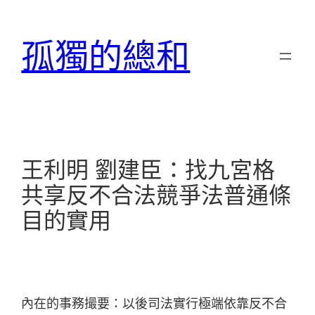
跳
至
孤獨的總和
主
要
內
容
王利明 劉建臣：找九宮格
共享反不合法競爭法普通條
目的實用
內在的事務撮要：以後司法實行極端依靠反不合