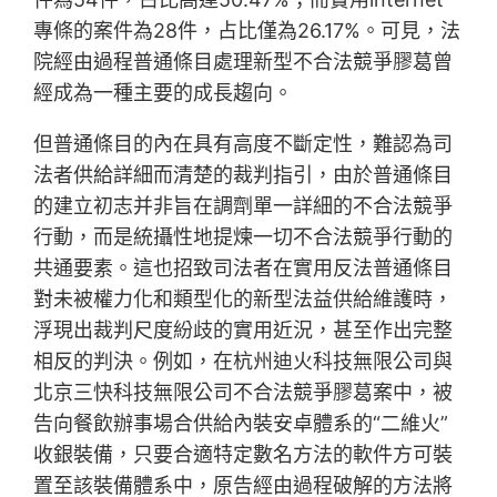
專條的案件為28件，占比僅為26.17%。可見，法
院經由過程普通條目處理新型不合法競爭膠葛曾
經成為一種主要的成長趨向。
但普通條目的內在具有高度不斷定性，難認為司
法者供給詳細而清楚的裁判指引，由於普通條目
的建立初志并非旨在調劑單一詳細的不合法競爭
行動，而是統攝性地提煉一切不合法競爭行動的
共通要素。這也招致司法者在實用反法普通條目
對未被權力化和類型化的新型法益供給維護時，
浮現出裁判尺度紛歧的實用近況，甚至作出完整
相反的判決。例如，在杭州迪火科技無限公司與
北京三快科技無限公司不合法競爭膠葛案中，被
告向餐飲辦事場合供給內裝安卓體系的“二維火”
收銀裝備，只要合適特定數名方法的軟件方可裝
置至該裝備體系中，原告經由過程破解的方法將