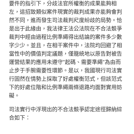
要件的指引下，分歧法官所權衡的成果能夠相
左，這招致類似案件現實的裁判成果亦能夠會判
然不同，進而發生司法裁判尺度紛歧的局勢。恰
是出于此緣由，我法律王法公法院在不合法競爭
裁判中經由過程比例準繩得出結論的案件多少數
字少少。並且，在相干案件中，法院均回避了相
當性中的價值判定議題，僅籠統地以原告對被告
運營結果的應用未遵守“起碼、需要準繩”為由而
止步于手腕需要性環節。是以，我國現行司法實
行固然在情勢上採取了好處權衡范式，但該范式
下的好處位階和比例準繩兩條退路均面對實用妨
礙。
司法實行中浮現出的不合法競爭認定途徑歸納綜
合如下：