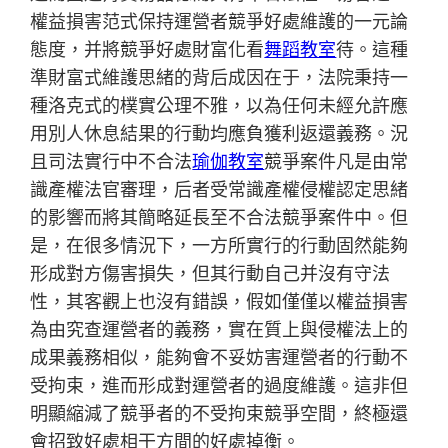
權益損害范式保持運營者競爭好處維護的一元論
態度，并將競爭好處財富化看
舞蹈教室
待。這種
準財富式維護思緒的背后成因在于，法院秉持一
種洛克式的樸實公理不雅，以為任何未經允許應
用別人休息結果的行動均應負獲利返還義務。況
且司法實行中不合法
瑜伽教室
競爭案件凡是由常
識產權法官審理，后者受常識產權侵權認定思緒
的影響而將其簡略延長至不合法競爭案件中。但
是，在很多情況下，一方所實行的行動固然能夠
形成對方傷害損失，但其行動自己并沒有守法
性，其客觀上也沒有錯誤，假如僅僅以權益損害
為由究查運營者的義務，實在質上與侵權法上的
成果義務相似，能夠會不妥妨害運營者的行動不
受拘束，進而形成對運營者的過度維護。這非但
明顯縮減了競爭者的不受拘束競爭空間，終極還
會招致好處相干方間的好處掉衡。