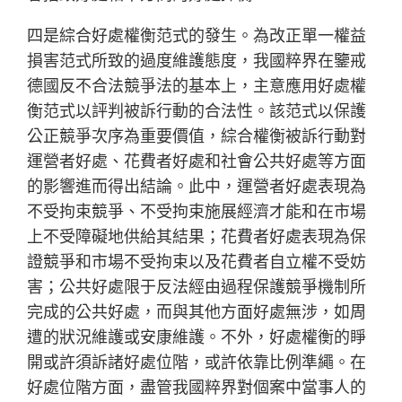
四是綜合好處權衡范式的發生。為改正單一權益
損害范式所致的過度維護態度，我國粹界在鑒戒
德國反不合法競爭法的基本上，主意應用好處權
衡范式以評判被訴行動的合法性。該范式以保護
公正競爭次序為重要價值，綜合權衡被訴行動對
運營者好處、花費者好處和社會公共好處等方面
的影響進而得出結論。此中，運營者好處表現為
不受拘束競爭、不受拘束施展經濟才能和在市場
上不受障礙地供給其結果；花費者好處表現為保
證競爭和市場不受拘束以及花費者自立權不受妨
害；公共好處限于反法經由過程保護競爭機制所
完成的公共好處，而與其他方面好處無涉，如周
遭的狀況維護或安康維護。不外，好處權衡的睜
開或許須訴諸好處位階，或許依靠比例準繩。在
好處位階方面，盡管我國粹界對個案中當事人的