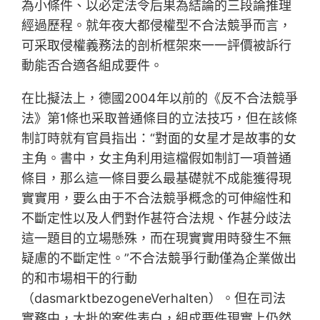
為小條件、以必定法令后果為結論的三段論推理
經過歷程。就年夜大都侵權型不合法競爭而言，
可采取侵權義務法的剖析框架來一一評價被訴行
動能否合適各組成要件。
在比擬法上，德國2004年以前的《反不合法競爭
法》第1條也采取普通條目的立法技巧，但在該條
制訂時就有官員指出：“對面的女星才是故事的女
主角。書中，女主角利用這檔假如制訂一項普通
條目，那么這一條目要么最基礎就不成能獲得現
實實用，要么由于不合法競爭概念的可伸縮性和
不斷定性以及人們對作甚符合法規、作甚分歧法
這一題目的立場懸殊，而在現實實用時發生不無
疑慮的不斷定性。”不合法競爭行動僅為企業做出
的和市場相干的行動
（dasmarktbezogeneVerhalten）。但在司法
實務中，大批的案件表白，組成要件現實上仍然