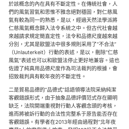
於該概念的內在具有不斷定性。在傳統社會，人
們的風氣習氣和思惟不雅念絕對穩固，對仁慈風
氣有較為同一的熟悉，是以，經過天然法學派將
仁慈風氣概念歸入法令系統之中。但古代社會越
來越請求規定簡直定性，法令和品德尺度越來越
分別，尤其是歐盟法中很多規則采用了“不合法”
（Unlauterkeit）行動的表述，是以，刪除“仁慈
風氣”表述也可以和歐盟法停止更好地兼容。這也
佐證了純真用品德尺度作為司法裁判的根據，會
招致裁判具有較年夜的不斷定性。
二是貿易品德的“品德式”話語領導法院采納純潔
客觀錯誤形式，由于抽象品德評價范式存在顯明
缺乏，法院開端重視對行動人客觀念頭的考核，
進而將被訴行動的合法性完整系于原告能否存在
客觀錯誤。有學者在2013年經由過程對“北年夜