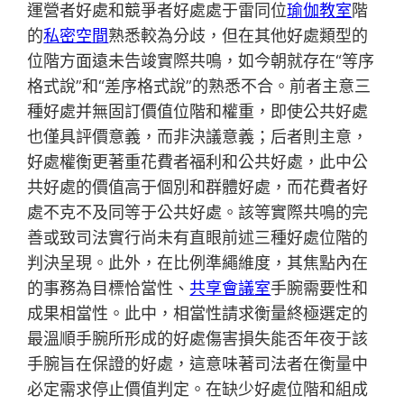
運營者好處和競爭者好處處于雷同位
瑜伽教室
階
的
私密空間
熟悉較為分歧，但在其他好處類型的
位階方面遠未告竣實際共鳴，如今朝就存在“等序
格式說”和“差序格式說”的熟悉不合。前者主意三
種好處并無固訂價值位階和權重，即使公共好處
也僅具評價意義，而非決議意義；后者則主意，
好處權衡更著重花費者福利和公共好處，此中公
共好處的價值高于個別和群體好處，而花費者好
處不克不及同等于公共好處。該等實際共鳴的完
善或致司法實行尚未有直眼前述三種好處位階的
判決呈現。此外，在比例準繩維度，其焦點內在
的事務為目標恰當性、
共享會議室
手腕需要性和
成果相當性。此中，相當性請求衡量終極選定的
最溫順手腕所形成的好處傷害損失能否年夜于該
手腕旨在保證的好處，這意味著司法者在衡量中
必定需求停止價值判定。在缺少好處位階和組成