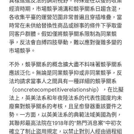
異樣進進反法的調劑視野。特殊是在以後的收集
經濟時期，市場競爭鴻溝和競爭關系日趨含混，
各收集平臺的運營范圍非常普遍且穿插堆疊，當
時常在未供給替換性商品或辦事的條件下爭取雷
同客戶群體。假如僅將競爭關系限制為同業競
爭，反法會自縛四肢舉動，難以應對復雜多變的
市場競爭。
不外，競爭關系的概念擴大盡不料味著競爭關系
應該泛化。無論是同業競爭抑或非同業競爭，反
法均請求當事人之間具有一種詳細的競爭關系
（concretecompetitiverelationship），在比擬
法上，英美法系和年夜陸法系的代表性國度均未
廢棄對競爭關系的考核，且呈愈發器重該要件之
勢。一方面，以英美法系的典範法域美國為例，
其聯邦最高法院在1918年的“熱門消息案”中初次
確立了制止盜用規定，以禁止對別人經由過程組