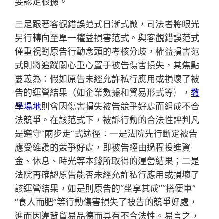
要認定根據。
三是跟著客觀錯誤范式日漸式微，司法者將眼光
另行轉向至單一權益損害范式。與客觀錯誤范式
僅重視對原告行動念頭的考核分歧，權益損害范
式則將追蹤關心重心置于被告傷害損失，其焦點
要義為：假如原告未經允許私行應用或損壞了被
告的運營結果（如企業數據和貿易形式等），
教
學場地
則會因傷害損失被告競爭好處而組成不合
法競爭。在該范式下，被訴行動的合法性評判凡
是遵守“兩步走”式途徑：一是法院先行斷定被告
應受維護的競爭好處，即被告經由過程投進資
金、休息、時光等本錢所取得的運營結果；二是
法院再確認原告能否未經允許私行應用或損壞了
該運營結果，如是則原告的“坐享其成”“搭便車”
“食人而肥”等行動傷害損失了被告的競爭好處，
進而因違背貿易品德而具有不合法性。易言之，