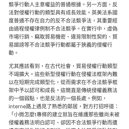
競爭行動人主意權益的普通根據。另一方面，反
法對侵權行動的類型具有成長效能。英美法系國
度普通不存在自力的反不合法競爭法，其重要經
由過程侵權律例制不合法競爭。在實行中，虛偽
市場行銷、竊取貿易機密、違背限制性契約、貿
易譭謗等不合法競爭行動都屬于狹義的侵權行
動。
尤其應該看到，在古代社會，貿易侵權行動類型
不竭擴大。這些新型侵權行動在侵權法框架內難
以在短期完成類型化，從而需求在不合法競爭框
架中予以認可和成長。這簡直是傳統侵權義務法
的一個弱點，也是反法的一個長處。例如，
interne路上遇見了熟悉的鄰居，對方打招呼道：
「小微怎麼t專條的建立就旨在維護那些雖尚未被
侵權義務法明白認可、卻因不合法競爭行動而遭