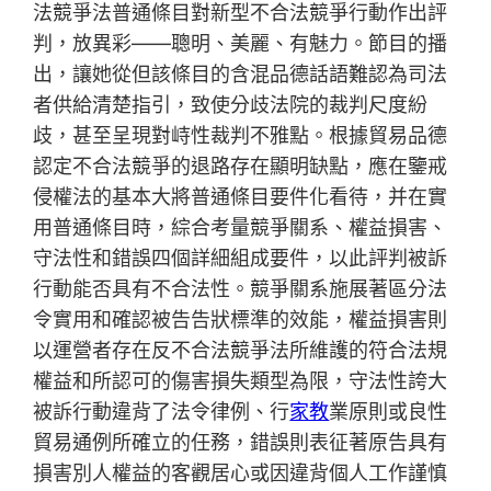
法競爭法普通條目對新型不合法競爭行動作出評
判，放異彩——聰明、美麗、有魅力。節目的播
出，讓她從但該條目的含混品德話語難認為司法
者供給清楚指引，致使分歧法院的裁判尺度紛
歧，甚至呈現對峙性裁判不雅點。根據貿易品德
認定不合法競爭的退路存在顯明缺點，應在鑒戒
侵權法的基本大將普通條目要件化看待，并在實
用普通條目時，綜合考量競爭關系、權益損害、
守法性和錯誤四個詳細組成要件，以此評判被訴
行動能否具有不合法性。競爭關系施展著區分法
令實用和確認被告告狀標準的效能，權益損害則
以運營者存在反不合法競爭法所維護的符合法規
權益和所認可的傷害損失類型為限，守法性誇大
被訴行動違背了法令律例、行
家教
業原則或良性
貿易通例所確立的任務，錯誤則表征著原告具有
損害別人權益的客觀居心或因違背個人工作謹慎