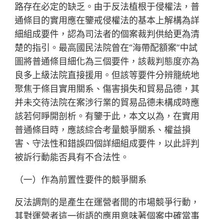
路存在必定的缺乏。由于反法植根于侵權法，普
通條目的實用應在鑒戒侵權法的基本上解構為詳
細組成要件，認為司法者的個案裁判供給更為清
楚的指引。最高國民法院曾在“海帶配額案”中試
圖將普通條目細化為三個要件，該裁判態度亦為
良多上級法院直接援用。但該等要件分辨籠統地
聚焦于條目實用關系、傷害損失和貿易品德，其
并未交待法院在案涉行業的貿易品德未構成時應
該若何睜開剖析。有鑒于此，本文以為，在實用
普通條目時，應該綜合考量競爭關系、權益損
害、守法性和錯誤四個詳細組成要件，以此評判
被訴行動能否具有不合法性。
（一）作為前置性要件的競爭關系
反法調劑的是產生在運營者間的市場競爭行動，
其對運營者這一術語的應用意味著個案中確當事