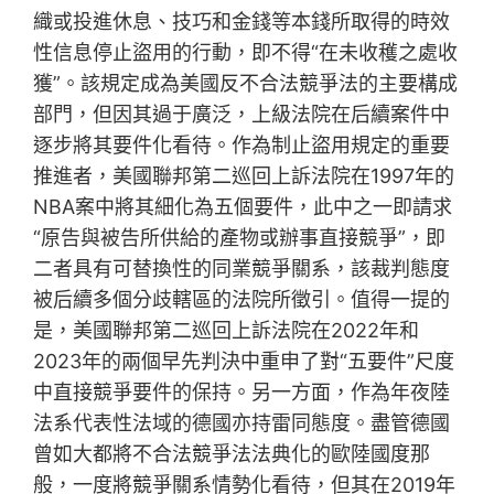
織或投進休息、技巧和金錢等本錢所取得的時效
性信息停止盜用的行動，即不得“在未收穫之處收
獲”。該規定成為美國反不合法競爭法的主要構成
部門，但因其過于廣泛，上級法院在后續案件中
逐步將其要件化看待。作為制止盜用規定的重要
推進者，美國聯邦第二巡回上訴法院在1997年的
NBA案中將其細化為五個要件，此中之一即請求
“原告與被告所供給的產物或辦事直接競爭”，即
二者具有可替換性的同業競爭關系，該裁判態度
被后續多個分歧轄區的法院所徵引。值得一提的
是，美國聯邦第二巡回上訴法院在2022年和
2023年的兩個早先判決中重申了對“五要件”尺度
中直接競爭要件的保持。另一方面，作為年夜陸
法系代表性法域的德國亦持雷同態度。盡管德國
曾如大都將不合法競爭法法典化的歐陸國度那
般，一度將競爭關系情勢化看待，但其在2019年