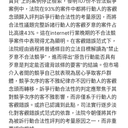
寶貝”上的案例停止檢索，發明107份不合法競爭
案例中，法院在93%的案件中都將行動人的客觀
念頭歸入評判訴爭行動合法性的考量原因，而將
合法性議題完整訴諸行動人的客觀歹意的案件占
比高達43%。這在internet行業晚期的不合法競
爭案件中表現得尤為顯明。在客觀錯誤范式下，
法院經由過程將普通條目的立法目標解讀為“禁止
歹意不合法競爭”，進而得出“原告行動能否具有
歹意是判定能否違背該條的要害”的結論。但市場
介入者間的競爭自己就表現為居心爭取客戶群
體，競爭次序的客不雅紀律亦不因行動人的客觀
念頭而轉移，訴爭行動合法性的判定應聚焦于其
對競爭次序的客不雅影響，而非僅系于行動人的
客觀錯誤。或許已認識到此點，司法實行逐步淡
化對客觀錯誤式范式的依靠，法院今朝僅將其作
為被訴行動合法性評判的考量原因之一，而非重