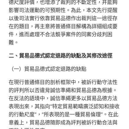
德尺度評價，也增添了裁判的不斷定性，并能夠
影響司法運動的可預期性。為此，本文先行提醒
以後司法實行依靠貿易品德作出裁判這一途徑存
在的題目，再主意將普通條目解構為詳細組成要
件，進而處理不合法競爭案件的同案分歧判困
難。
二、貿易品德式認定退路的缺點及其修改途徑
（一）貿易品德式認定退路的缺點
在現行普通條目的剖析框架中，被訴行動守法性
的評判所以否違背誠信準繩和貿易品德為根據。
在反法的語境中，誠信準繩更多以貿易品德方法
表現出來，其指向“特定貿易範疇廣泛認知和接收
的行動尺度”，“所表現的是一種貿易倫理”。在此
意義上，貿易品德隨即成為評判被訴行動合法與