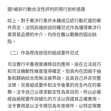
圖1被訴行動合法性評判的現行剖析退路
綜上，對于案涉行業并未構成公認行動尺度的案
件而言，法院訴諸前述四種范式作為懂得案涉行
業貿易品德的中介，均存在難以戰勝的固出缺
陷。
（二）作為修改途徑的組成要件范式
司法實行中重視普通條目的應用，這在立法技巧
和司法機動性維度值得確定，但其內在因過于抽
象和歸納綜合而無法被界說，且其自己并非完整
法條，完善組成要件和法令後果的完全內在的事
務。法令自己以尋求斷定性為其目的，所以必需
經由過程要件詳細化的方法以保證其正確實用。
法令實用是以法令規范為年夜條件、以特定現實