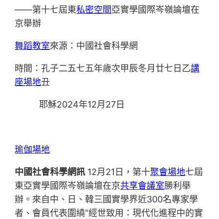
——第十七屆東
私密空間
亞實學國際岑嶺論壇在
京舉辦
舞蹈教室
來源：中國社會科學網
時間：孔子二五七五年歲次甲辰冬月廿七日乙
講
座場地
丑
耶穌2024年12月27日
瑜伽場地
中國社會科學網訊
12月21日，第十
聚會場地
七屆
東亞實學國際岑嶺論壇在京
共享會議室
勝利舉
辦。來自中、日、韓三國實學界近300名專家學
者、會員代表圍繞“經世致用：現代化進程中的實