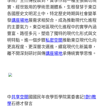
學院）王杰傳授談到，實學作為一種主張關切現
實、經世致用的學術思潮體系，生根發芽于東亞
各國歷史文明泥土中，特定歷史時期與社會變革
發
講座場地
展需求相契合，成為推動現代化進程
的主要氣力。東亞地區現代化進程中的實學內涵
豐富、路徑多元，塑造了獨特的現代化形式與文
明特點。進一個步驟
私密空間
推動東亞現代化向
更高程度、更深層次邁進，續寫現代化新篇章，
離不開深刻研討與傳
講座場地
承傳統實學思惟。
中
共享空間
國國民年夜學哲學院黨委書記
1對1教
學
石德才發言