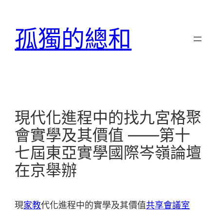
跳
至
孤獨的總和
主
要
內
容
現代化進程中的找九宮格聚
會實學及其價值 ——第十
七屆東亞實學國際岑嶺論壇
在京舉辦
現
家教
代化進程中的實學及其價值
共享會議室