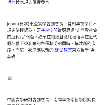
場地
鈴木規夫傳授發言
japan(日本)東亞實學會副會長、愛知年夜學鈴木
規夫傳授認為，要
共享空間
從頭思慮“非西歐社會
的近代化”問題。必須在細致且徹底地復興在近代
假名義下被剝奪的各種聰明的同時，構建新的次
序，而這一次序應以新的“
瑜伽教室
東方哲學”為
基礎。
中國實學研討會副會長、南開年夜學哲學院院長