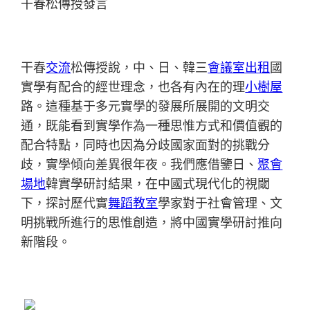
干春松傳授發言
干春
交流
松傳授說，中、日、韓三
會議室出租
國
實學有配合的經世理念，也各有內在的理
小樹屋
路。這種基于多元實學的發展所展開的文明交
通，既能看到實學作為一種思惟方式和價值觀的
配合特點，同時也因為分歧國家面對的挑戰分
歧，實學傾向差異很年夜。我們應借鑒日、
聚會
場地
韓實學研討結果，在中國式現代化的視閾
下，探討歷代實
舞蹈教室
學家對于社會管理、文
明挑戰所進行的思惟創造，將中國實學研討推向
新階段。