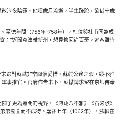
遣散冷夜陰霾。他嘆歲月流逝，半生蹉跎，欲借守歲
至德年間（756年-758年），杜位與杜甫同為成
寄：“近聞寬法離新州，想見懷回尚百憂。逐客雖皆
知府宋選對蘇軾非常關懷愛惜。蘇軾公務之暇，縱不雅
）軍事推官。官府佈告未下，蘇轍請求留在京師侍奉
開闢了更為遼闊的視野，《鳳翔八不雅》《石鼓歌》
弟弟團圓而不成得。嘉祐七年（1062年），蘇軾在