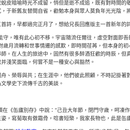
蛇蛻皮暗喻時光不成留，悄但是逝不成追，既有對時間的
，于新舊友替間自省，勸勉本身與眾人莫負年光光陰，將守
三首詩，早都過完正月了，想給兄長回應版主一首新年的
誰能守，唯有此心初不移。宇宙隨流任爾往，虛空對面即吾
我對歲月流轉和世事情遷的感歎，即時間荏苒，但本身的初
導師。在人生的旅途中，固然有很多醉酒狂歡的時辰，但
處并淺笑面臨，何嘗不是一種安心與豁然。
同舟、榮辱與共；在生涯中，他們彼此照顧，不時記掛著
為文學史下流傳千古的美談。
昌碩在《缶廬別存》中說：“己丑大年節，閉門守歲，呵凍
姿，寫菊取有傲霜骨，唸書短檠，我家長物也，此是缶廬