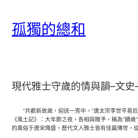
跳
至
孤獨的總和
主
要
內
容
現代雅士守歲的情與韻–文史
“共歡新故歲，迎送一宵中。”唐太宗李世平易
《風土記》：大年節之夜，各相與贈予，稱為“饋歲”
的風俗于唐宋熾盛，歷代文人雅士皆有佳篇傳世，