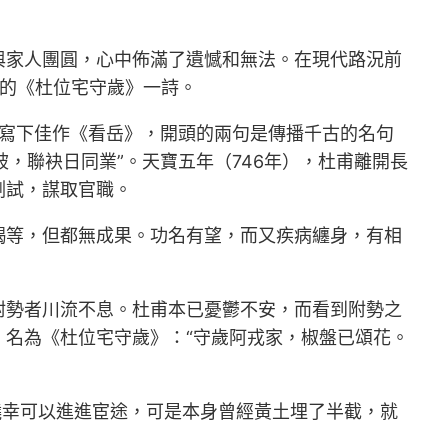
與家人團圓，心中佈滿了遺憾和無法。在現代路況前
名的《杜位宅守歲》一詩。
曾寫下佳作《看岳》，開頭的兩句是傳播千古的名句
，聯袂日同業”。天寶五年（746年），杜甫離開長
測試，謀取官職。
謁等，但都無成果。功名有望，而又疾病纏身，有相
附勢者川流不息。杜甫本已憂鬱不安，而看到附勢之
名為《杜位宅守歲》：“守歲阿戎家，椒盤已頌花。
僥幸可以進進宦途，可是本身曾經黃土埋了半截，就