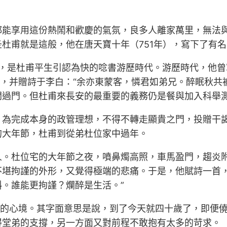
都能享用這份熱鬧和歡慶的氣氛，良多人離家萬里，無法
杜甫就是這般，他在唐天寶十年（751年），寫下了有
前，是杜甫平生引認為快的唸書游歷時代。游歷時代，他
遇，并贈詩于李白：“余亦東蒙客，憐君如弟兄。醉眠秋共被
開過門。但杜甫來長安的最重要的義務仍是餐與加入科舉
，為完成本身的政管理想，不得不轉走顯貴之門，投贈干
的大年節，杜甫到從弟杜位家中過年。
人。杜位宅的大年節之夜，噴鼻燭高照，車馬盈門，趨炎
不堪拘謹的外形，又覺得極端的悲痛。于是，他賦詩一首，
。誰能更拘謹？爛醉是生活。”
觸的心境。其字面意思是說，到了今天就四十歲了，即便
得堂弟的支撐，另一方面又對前程不敢抱有太多的苛求。