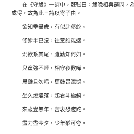
在《守歲》一詩中，蘇軾曰：歲晚相與饋問，為
成得，故為此三詩以寄子由。
欲知垂盡歲，有似赴壑蛇。
修鱗半已沒，往意誰能遮。
況欲系其尾，雖勤知何如。
兒童強不睡，相守夜歡嘩。
晨雞且勿唱，更鼓畏添撾。
坐久燈燼落，起看斗極斜。
來歲豈無年，苦衷恐蹉跎。
盡力盡今夕，少年猶可夸。