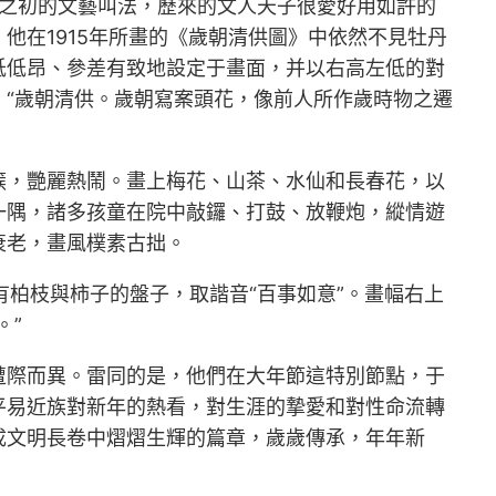
年之初的文藝叫法，歷來的文人天子很愛好用如許的
他在1915年所畫的《歲朝清供圖》中依然不見牡丹
低低昂、參差有致地設定于畫面，并以右高左低的對
“歲朝清供。歲朝寫案頭花，像前人所作歲時物之遷
簇，艷麗熱鬧。畫上梅花、山茶、水仙和長春花，以
一隅，諸多孩童在院中敲鑼、打鼓、放鞭炮，縱情遊
衰老，畫風樸素古拙。
有柏枝與柿子的盤子，取諧音“百事如意”。畫幅右上
。”
遭際而異。雷同的是，他們在大年節這特別節點，于
平易近族對新年的熱看，對生涯的摯愛和對性命流轉
成文明長卷中熠熠生輝的篇章，歲歲傳承，年年新