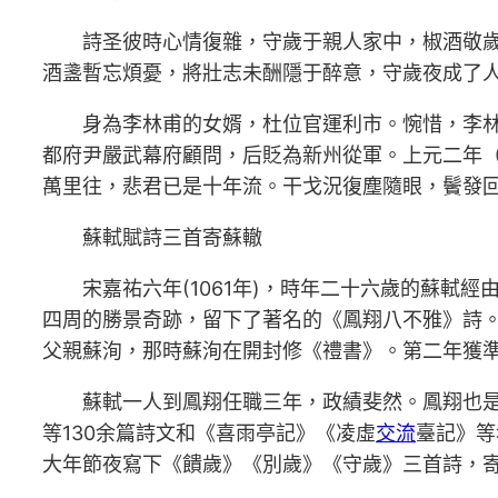
詩圣彼時心情復雜，守歲于親人家中，椒酒敬
酒盞暫忘煩憂，將壯志未酬隱于醉意，守歲夜成了
身為李林甫的女婿，杜位官運利市。惋惜，李林甫
都府尹嚴武幕府顧問，后貶為新州從軍。上元二年（
萬里往，悲君已是十年流。干戈況復塵隨眼，鬢發回
蘇軾賦詩三首寄蘇轍
宋嘉祐六年(1061年)，時年二十六歲的蘇
四周的勝景奇跡，留下了著名的《鳳翔八不雅》詩
父親蘇洵，那時蘇洵在開封修《禮書》。第二年獲
蘇軾一人到鳳翔任職三年，政績斐然。鳳翔也
等130余篇詩文和《喜雨亭記》《凌虛
交流
臺記》等
大年節夜寫下《饋歲》《別歲》《守歲》三首詩，