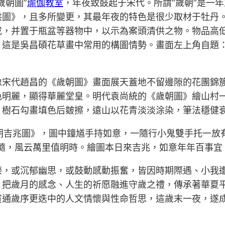
歲朝圖”
瑜伽教室
，年夜致鼓起于宋代。所謂“歲朝”是一
圖》，且多所變更，其最年夜的特色是很少取材于牡丹。
成，并置于瓶盆等器物中，以示為案頭清供之物。物品高
，這是吳昌碩花草畫中常用的構圖情勢。畫面左上角自題：
像宋代趙昌的《歲朝圖》畫面展天蓋地不留邊隙的花團錦
色明麗，顯得華麗堂皇。明代袁尚統的《歲朝圖》繪山村
。樹石勾畫填色后皴擦，遠山以花青淡淡涂染，筆法穩健
歲朝吉兆圖》，圖中鐘馗手持如意，一隨行小鬼雙手托一放
隨，風云萬里值明時。繪圖本日來吉兆，如意年年百事宜
樂，或沉郁幽思，或鼓動感動振奮，皆因時期際遇、小我
，把歲月的感念、人生的祈愿融進守歲之禮，傳承著華夏
貫通歲序更迭中的人文情懷與性命哲思，這歲末一夜，遂