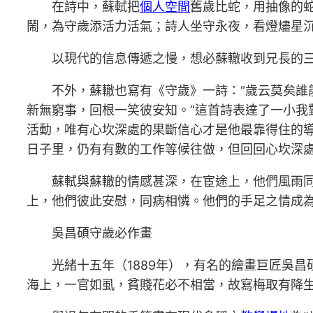
在詩中，蘇軾把
個人空間
舊歲比蛇，用抽像的
鬧，為守歲添活力活氣；詩人坐守永夜，看燈燼星沉
以現代的信息傳遞之慢，想必蘇轍收到兄長的
不外，蘇轍也寫有《守歲》一詩：“歲云莫矣
新無窮事，回根一笑彼安知。”這首詩表達了一小
活動，唯有心坎深處的果斷信心才是他最靠得住的
日子里，仍有有數的工作等候往做，但回回心坎深
蘇軾與蘇轍的情感甚深，在宦途上，他們風雨
上，他們彼此安慰，同病相憐。他們的手足之情成
吳昌碩守歲必作畫
光緒十五年（1889年），有名的繪畫巨匠吳
海上，一官如虱，貧賤花必不相當，故寫梅取有降生