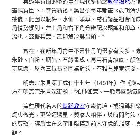
與過年有關的季節畫在現代多稱之
教學場地
為“
畫犒賞臣下，恭賀新禧。吳昌碩每年都畫《歲朝清供
抽像，此圖以瓶梅、水仙、蒲草、秀石諸品組合而
角情勢擺列，左上角和右下角分辨配以題識和印章
流也，茲擬其意。乙卯歲冷吳昌碩。”
實在，在新年丹青中不畫牡丹的畫家有良多。
朱砂、白粉、胭脂、石綠畫成，再用石青填底，顏
玩玩樂，屋內三位長者同桌對飲，不雅看兒童嬉耍
明憲宗朱見深于成化十七年（1481年）作《
方有明憲宗朱見深御題：“柏柿如意。一脈春回熱氣
這些現代名人的
舞蹈教室
守歲情境，或溫馨和
燭火微光、更聲迢遞里，與家人相伴，與時間對飲
的尊敬。讓后世在文字間觸摸到前人守歲的溫度，
韻。