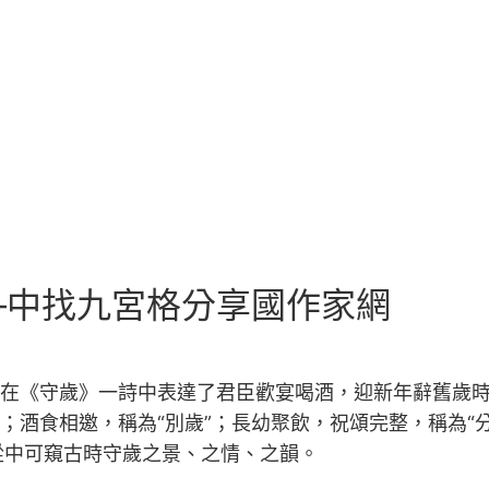
–中找九宮格分享國作家網
近在《守歲》一詩中表達了君臣歡宴喝酒，迎新年辭舊歲
；酒食相邀，稱為“別歲”；長幼聚飲，祝頌完整，稱為“
從中可窺古時守歲之景、之情、之韻。