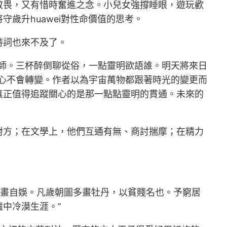
敬畏，又有惜時奮進之念。小兒女強撐睡眼，遊玩歡
歲升huawei對性命價值的思考。
詩詞也來不及了。
師。三杯醉倒聊從俗，一點靈明欲語誰。明天將來日
心不會轉變。作者以為宇宙萬物都跟著時光的變更而
真正值得追蹤關心的是那一點點靈明的貫通。未來的
對方；在文學上，他們互通有無、商討揣摩；在精力
作畫自娛。凡歲朝圖多畫牡丹，以貧賤名也。予窮居
中冷漠生涯。”