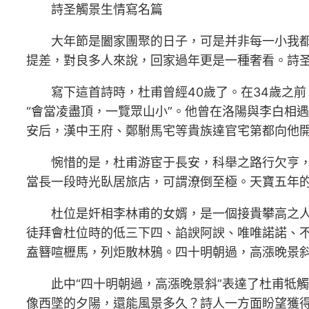
詩圣觸景生情寫名篇
大年節是闔家團聚的日子，可是并非每一小我
提差，對良多人來說，回家過年更是一種奢看。詩圣
寫下這首詩時，杜甫曾經40歲了。在34歲之
“會當凌盡頂，一覽眾山小”。他曾在洛陽與李白相
安后，漢中王府、鄭駙馬宅等貴族達官宅第都向他
惋惜的是，杜甫游宦于長安，科舉之路行欠亨
當長一段時光臥居旅店，可謂潦倒至極。天寶五年
杜位是奸相李林甫的女婿，是一個接貴攀高之
徒拜會杜位時的低三下四、諂諛阿諛、唯唯諾諾、
盍簪喧櫪馬，列炬散林鴉。四十明朝過，高漲晚景斜
此中“四十明朝過，高漲晚景斜”表達了杜甫牴
像西墜的夕陽，還能風景多久？詩人一方面盼望獲