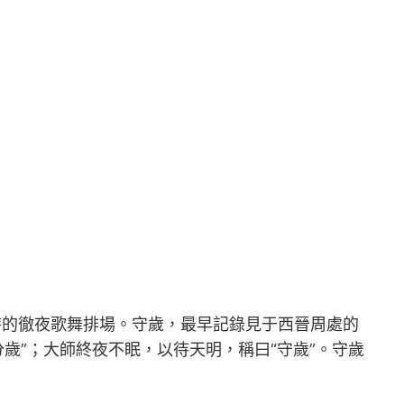
時的徹夜歌舞排場。守歲，最早記錄見于西晉周處的
分歲”；大師終夜不眠，以待天明，稱曰“守歲”。守歲