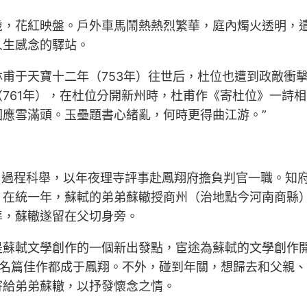
歲，花紅映盤。戶外車馬鬧熱熱烈繁華，庭內燭火透明，
人生感念的驛站。
于天寶十二年（753年）往世后，杜位也遭到政敵衝擊。
761年），在杜位分開新州時，杜甫作《寄杜位》一詩相
應雪滿頭。玉壘題書心緒亂，何時更得曲江游。”
軾經由過程科舉，以年夜理寺評事赴鳳翔府擔負判官一職。
。在統一年，蘇軾的弟弟蘇轍授商州（治地點今河南商縣
準，蘇轍遂留在父切身旁。
是蘇軾文學創作的一個新出發點，宦途為蘇軾的文學創作
名篇佳作都成于鳳翔。不外，碰到年關，想歸去和父親、
寄給弟弟蘇轍，以抒發懷念之情。