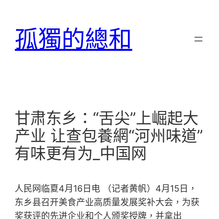
跳
至
孤獨的總和
主
要
內
容
甘肃东乡：“舌尖”上崛起大
产业 让查包養網“河州味道”
有味更有为_中国网
人民网临夏4月16日电 （记者黄帆）4月15日，
东乡县召开美食产业高质量发展奖补大会，为获
奖获评的先进企业和个人颁奖授牌，并拿出