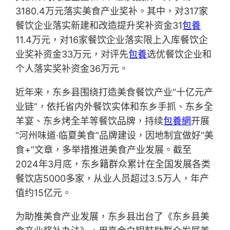
3180.4万元落实美食产业奖补。其中，对317家
餐饮企业落实新建和改造提升奖补资金31
包養
11.4万元，对16家餐饮企业落实限上入库餐饮企
业奖补资金33万元，对评先
包養
选优餐饮企业和
个人落实奖补资金36万元。
近年来，东乡县围绕打造美食餐饮产业“十亿元产
业链”，依托省内外餐饮实体和东乡手抓、东乡全
羊宴、东乡烤全羊等餐饮品牌，持续
包養網
开展
“河州味道·临夏美食”品牌建设，因地制宜做好“美
食+”文章，多举措推进美食产业发展。截至
2024年3月底，东乡籍群众累计在全国发展各类
餐饮店5000多家，从业人员超过3.5万人，年产
值约15亿元。
为助推美食产业发展，东乡县出台了《东乡县美