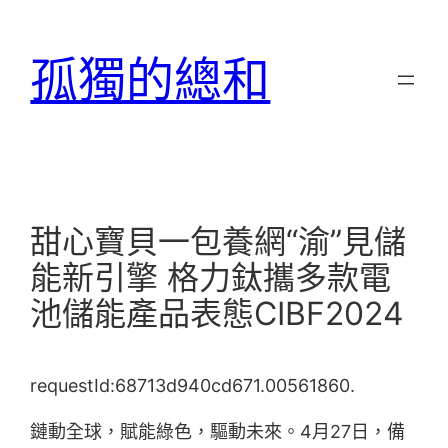
跳
至
孤獨的總和
主
要
內
容
甜心寶貝一包養網“渝”見儲
能新引擎 格力鈦攜多款電
池儲能產品表態CIBF2024
requestId:68713d940cd671.00561860.
鏈動全球，賦能綠色，驅動未來。4月27日，備