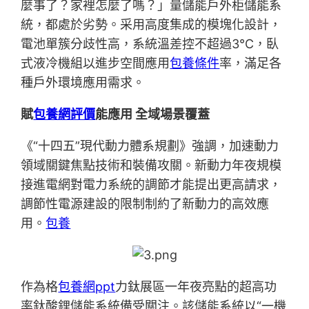
麼事了？家裡怎麼了嗎？」量儲能戶外柜儲能系
統，都處於劣勢。采用高度集成的模塊化設計，
電池單簇分歧性高，系統溫差控不超過3℃，臥
式液冷機組以進步空間應用
包養條件
率，滿足各
種戶外環境應用需求。
賦
包養網評價
能應用 全域場景覆蓋
《“十四五”現代動力體系規劃》強調，加速動力
領域關鍵焦點技術和裝備攻關。新動力年夜規模
接進電網對電力系統的調節才能提出更高請求，
調節性電源建設的限制制約了新動力的高效應
用。
包養
作為格
包養網ppt
力鈦展區一年夜亮點的超高功
率鈦酸鋰儲能系統備受關注。該儲能系統以“一機