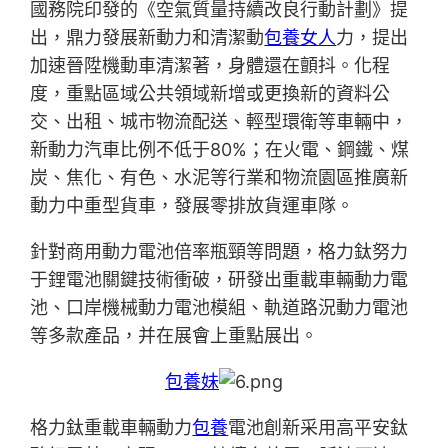
國務院印發的《空氣質量持續改良行動計劃》提
出，鼎力發展新動力和清潔動
包養女人
力，提出
加速晉陞機動車清潔著，身體還在顫抖。化程
度，重點區域公共領域新增或更換新的資料公
交、出租、城市物流配送、輕型環衛等車輛中，
新動力汽車比例不低于80%；在火電、鋼鐵、煤
炭、焦化、有色、水泥等行業和物流園區推廣新
動力中重型貨車，發展零排放貨運車隊。
針對商用動力電池倍率瓶頸等問題，格力鈦努力
于鋰電池關鍵技術衝破，研發出重載車輛動力電
池、口岸機械動力電池模組、軌道路況動力電池
等多款產品，并在展會上重點展出。
包養妹
格力鈦重載車輛動力
包養
電池創新采用高平安鈦