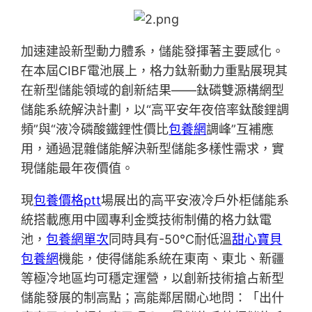
加速建設新型動力體系，儲能發揮著主要感化。
在本屆CIBF電池展上，格力鈦新動力重點展現其
在新型儲能領域的創新結果——鈦磷雙源構網型
儲能系統解決計劃，以“高平安年夜倍率鈦酸鋰調
頻”與“液冷磷酸鐵鋰性價比
包養網
調峰”互補應
用，通過混雜儲能解決新型儲能多樣性需求，實
現儲能最年夜價值。
現
包養價格ptt
場展出的高平安液冷戶外柜儲能系
統搭載應用中國專利金獎技術制備的格力鈦電
池，
包養網單次
同時具有-50℃耐低溫
甜心寶貝
包養網
機能，使得儲能系統在東南、東北、新疆
等極冷地區均可穩定運營，以創新技術搶占新型
儲能發展的制高點；高能鄰居關心地問：「出什