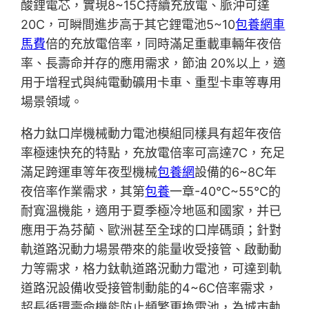
酸鋰電芯，實現8~15C持續充放電、脈沖可達
20C，可瞬間進步高于其它鋰電池5~10
包養網車
馬費
倍的充放電倍率，同時滿足重載車輛年夜倍
率、長壽命并存的應用需求，節油 20%以上，適
用于增程式與純電動礦用卡車、重型卡車等專用
場景領域。
格力鈦口岸機械動力電池模組同樣具有超年夜倍
率極速快充的特點，充放電倍率可高達7C，充足
滿足跨運車等年夜型機械
包養網
設備的6~8C年
夜倍率作業需求，其第
包養
一章-40℃~55℃的
耐寬溫機能，適用于夏季極冷地區和國家，并已
應用于為芬蘭、歐洲甚至全球的口岸碼頭；針對
軌道路況動力場景帶來的能量收受接管、啟動動
力等需求，格力鈦軌道路況動力電池，可達到軌
道路況設備收受接管制動能的4~6C倍率需求，
超長循環壽命機能防止頻繁更換電池，為城市軌