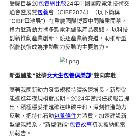
受矚目標20
包養網比較
24年中國國際電池技術交
通會暨展覽
包養
會（CIBF2024）（以下簡稱
“CIBF電池展”）在重慶國際博覽中間隆重開幕，
格力鈦新動力攜多款電池儲能產品表態， 以科技
創新推動產業創新，競逐產業新賽道，助推新型
儲能技術成為推動動力反動的主要氣力。
新型儲能 “鈦磷
女大生包養俱樂部
”雙向奔赴
隨著我國新動力發電規模持續疾速增長，新型儲
能進進年夜規模發展期。2024年當局任務報告提
出，積極穩妥推進碳達峰碳中和，深刻推進動力
反動，把持化石動
包養條件
力消費，加速建設新
型儲能體系，“新型儲能”
包養故事
初次被納進當
局報告。