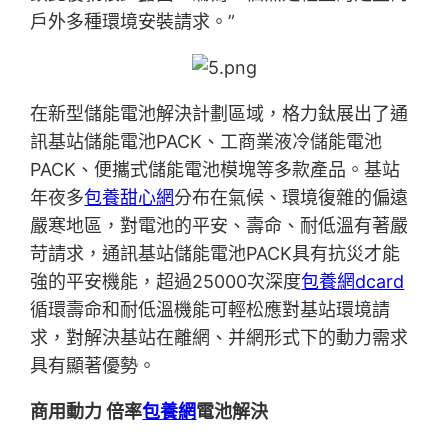
戶外多種環境安裝請求。”
在新型儲能電池解決計劃區域，格力鈦展出了通
訊基站儲能電池PACK、工商業液冷儲能電池
PACK、便攜式儲能電池模塊等多款產品。基站
年夜多
包養甜心網
分布在氣候、環境復雜的偏遠
嚴寒地區，對電池的平安、壽命、耐低溫有著嚴
苛請求，通訊基站儲能電池PACK具有抗災才能
強的平安機能，超過25000次深度
包養網dcard
循環壽命和耐低溫機能可輕松應對基站環境請
求，對解決基站在離網、并網形式下的動力需求
具有顯著優勢。
商用動力 倍率
包養網
電池解決