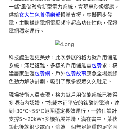
一儲”風儲融會新型電力系統，實現毫秒級響應，
供給
女大生包養俱樂部
慣量支撐，虛擬同步發
電，主動構建電網電壓頻率超高功任性能，保證
電網穩定運行。
科技讓生涯更美妙，此次參展的格力鈦戶用儲能
系統，滿足復雜、多樣的戶用儲能需
包養
求，構
建居家生涯
包養網
、戶外
包養故事
應急全場景綠
色動力解決計劃，吸引了眾多觀眾久久駐足。
現場技術人員表現，格力鈦戶用儲能系統已獲得
多項海內認證，“搭載本征平安的鈦酸鋰電池，達
到-30℃~55℃范圍穩定長效運行，一體化設計
支撐5～20kWh多機拓展并聯，滿在書中，葉秋
鎖此後就很少露面，淪為一個無足輕重的足室內