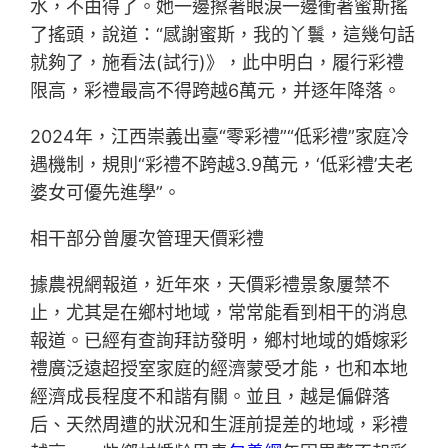
水，不由得了。她一邊擦著眼淚一邊衝著蜜斯搖
了搖頭，說道：“感謝蜜斯，我的丫鬟，這幾句話
就夠了，施看法(試行)》，此中明白，履行彩禮
限高，彩禮最高不得跨越6萬元，并逐年降落。
2024年，江西崇義出臺“零彩禮”“低彩禮”家庭冷
遇機制，規則“彩禮不跨越3.9萬元，‘低彩禮’夫老
婆女可優先進學”。
相干部分曾屢次管理天價彩禮
據農視網報道，近年來，天價彩禮景象屢禁不
止，尤其是在鄉村地域，常常能看到相干的消息
報道。已經有查詢拜訪發明，鄉村地域的婚嫁彩
禮廣泛遠超授室家庭的經濟蒙受才能，也和本地
經濟成長程度不和諧有關。並且，越是偏僻落
后、天然周遭的狀況和生涯前提差的地域，彩禮