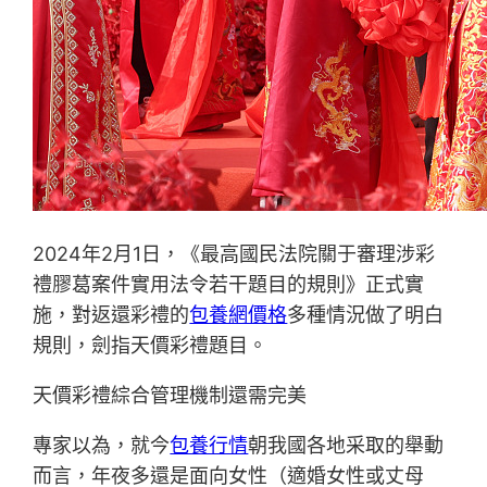
2024年2月1日，《最高國民法院關于審理涉彩
禮膠葛案件實用法令若干題目的規則》正式實
施，對返還彩禮的
包養網價格
多種情況做了明白
規則，劍指天價彩禮題目。
天價彩禮綜合管理機制還需完美
專家以為，就今
包養行情
朝我國各地采取的舉動
而言，年夜多還是面向女性（適婚女性或丈母