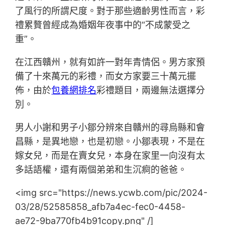
了風行的所謂尺度。對于那些適齡男性而言，彩
禮累贅曾經成為婚姻年夜事中的“不成蒙受之
重”。
在江西贛州，就有如許一對年青情侶。男方家預
備了十來萬元的彩禮，而女方家要三十萬元擺
佈，由於
包養網排名
彩禮題目，兩邊無法選擇分
別。
男人小謝和男子小鄒分辨來自贛州的尋烏縣和會
昌縣，是異地戀，也是初戀。小鄒表現，不是在
嫁女兒，而是在賣女兒，本身在家里一向沒有太
多話語權，還有兩個弟弟和生沉痾的爸爸。
<img src="https://news.ycwb.com/pic/2024-
03/28/52585858_afb7a4ec-fec0-4458-
ae72-9ba770fb4b91copy.png" /]