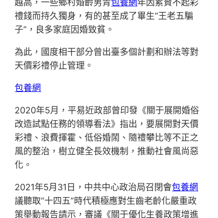
越高，一些鄉村婚齡男青
包養網
年因累贅不起彩
禮錢而持久獨身，有的甚至成了畢生“王老五騙
子”，良多家庭因婚致貧。
為此，國度相干部分曾出臺多個計劃和辦法等對
天價彩禮停止管理。
包養網
2020年5月，平易近政部曾印發《關于展開婚俗
改造試點任務的領導看法》指出，要展開對天價
彩禮、浪費揮霍、低俗婚鬧、隨禮攀比等不正之
風的整治，樹立健全長效機制，推動社會風尚惡
化。
2021年5月31日，中共中心政治局召閉會
包養網
議聽取“十四五”時代積極應對生齒老齡化嚴重政
策舉動報告請示，審議《關于優化生養政策增進