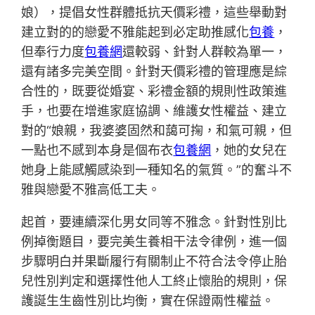
娘），提倡女性群體抵抗天價彩禮，這些舉動對
建立對的的戀愛不雅能起到必定助推感化
包養
，
但奉行力度
包養網
還較弱、針對人群較為單一，
還有諸多完美空間。針對天價彩禮的管理應是綜
合性的，既要從婚宴、彩禮金額的規則性政策進
手，也要在增進家庭協調、維護女性權益、建立
對的“娘親，我婆婆固然和藹可掬，和氣可親，但
一點也不感到本身是個布衣
包養網
，她的女兒在
她身上能感觸感染到一種知名的氣質。”的奮斗不
雅與戀愛不雅高低工夫。
起首，要連續深化男女同等不雅念。針對性別比
例掉衡題目，要完美生養相干法令律例，進一個
步驟明白并果斷履行有關制止不符合法令停止胎
兒性別判定和選擇性他人工終止懷胎的規則，保
護誕生生齒性別比均衡，實在保證兩性權益。