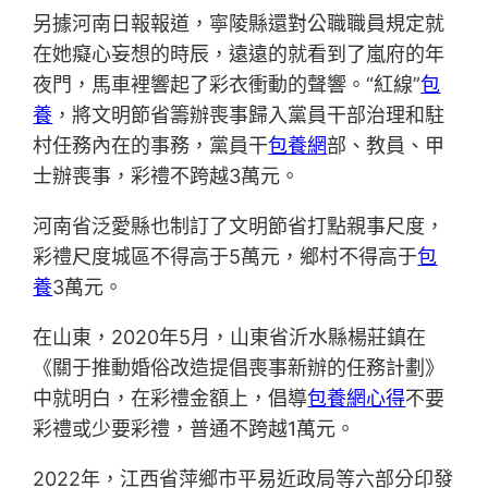
另據河南日報報道，寧陵縣還對公職職員規定就
在她癡心妄想的時辰，遠遠的就看到了嵐府的年
夜門，馬車裡響起了彩衣衝動的聲響。“紅線”
包
養
，將文明節省籌辦喪事歸入黨員干部治理和駐
村任務內在的事務，黨員干
包養網
部、教員、甲
士辦喪事，彩禮不跨越3萬元。
河南省泛愛縣也制訂了文明節省打點親事尺度，
彩禮尺度城區不得高于5萬元，鄉村不得高于
包
養
3萬元。
在山東，2020年5月，山東省沂水縣楊莊鎮在
《關于推動婚俗改造提倡喪事新辦的任務計劃》
中就明白，在彩禮金額上，倡導
包養網心得
不要
彩禮或少要彩禮，普通不跨越1萬元。
2022年，江西省萍鄉市平易近政局等六部分印發