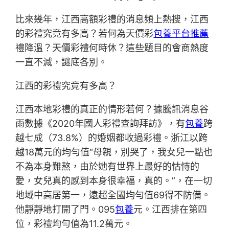
比來幾年，江西高額彩禮的消息頻上熱搜，江西
的彩禮究竟有多高？若何為天價彩
包養平台推薦
禮降溫？天價彩禮何時休？這些題目的會商熱度
一直不減，謎底各別。
江西的彩禮究竟有多高？
江西本地彩禮的真正的情形若何？據騰訊消息谷
雨數據《2020年國人彩禮查詢拜訪》，有
包養
跨
越七成（73.8%）的婚姻都收過彩禮。浙江以跨
越18萬元的均勻值“母親，別哭了，我女兒一點也
不為本身難熬，由於她有世界上最好的怙恃的
愛，女兒真的感到本身很幸福，真的。”，在一切
地域中高居第一，遠超全國均勻值69得不防備。
他靜靜地打開了門。095
包養
元。江西排在第四
位，彩禮均勻值為11.2萬元。