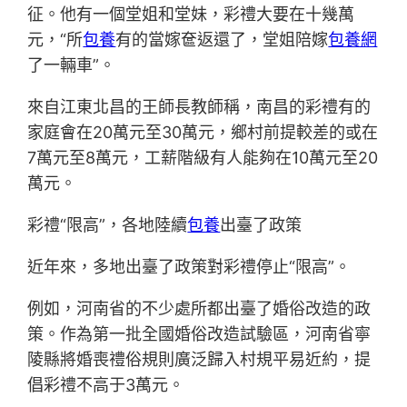
征。他有一個堂姐和堂妹，彩禮大要在十幾萬
元，“所
包養
有的當嫁奩返還了，堂姐陪嫁
包養網
了一輛車”。
來自江東北昌的王師長教師稱，南昌的彩禮有的
家庭會在20萬元至30萬元，鄉村前提較差的或在
7萬元至8萬元，工薪階級有人能夠在10萬元至20
萬元。
彩禮“限高”，各地陸續
包養
出臺了政策
近年來，多地出臺了政策對彩禮停止“限高”。
例如，河南省的不少處所都出臺了婚俗改造的政
策。作為第一批全國婚俗改造試驗區，河南省寧
陵縣將婚喪禮俗規則廣泛歸入村規平易近約，提
倡彩禮不高于3萬元。