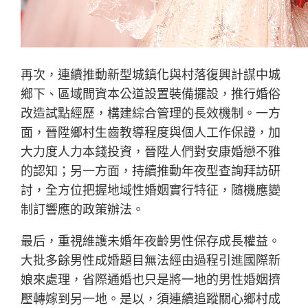
再次，連續推動新型城鎮化與村落復興計謀中城
鄉下、區域間資本公道設置裝備擺設，推行婚俗
改造試點經歷，構建綜合管理的長效機制。一方
面，晉陞鄉村生齒教導程度與個人工作保證，加
大力度人力本錢投資，晉陞人們對安康婚戀不雅
的認知；另一方面，持續推動年夜型查詢拜訪研
討，全方位把握地域性婚姻實行特征，隨機應變
制訂響應的政策辦法。
最后，重視維護未婚年夜齡男性保存成長權益。
大批多餘男性成婚題目無法經由過程引進國際新
娘來處理，省際通婚也只是將一地的男性婚姻擠
壓轉嫁到另一地。是以，須連續追蹤關心鄉村成