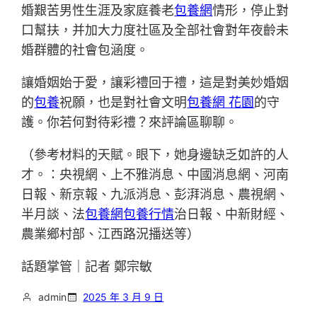
婚艱苦男性生涯及家庭養老
包養網
情形，停止對
口幫扶，并加大力度社區及全部社會對年夜齡未
婚群體的社會包涵度。
讓婚姻始于愛，讓彩禮回于禮，這是對美妙婚姻
的
包養
祝願，也是對社會文明
包養網 花園
的守
護。你若何對待彩禮？來評論區聊聊。
（參考材料的天賦。眼下，她身邊缺乏如許的人
才。：央視網、上不雅消息、中國消息網、河南
日報、新京報、九派消息、彭湃消息、農視網、
半月談、法
包養網
包養行情
治日報、中新財經、
農業鄉村部、江西路況播送等）
話題掌管｜記者 鄭宗敏
admin
2025 年 3 月 9 日