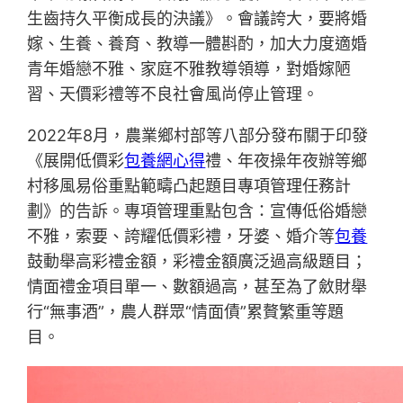
生齒持久平衡成長的決議》。會議誇大，要將婚
嫁、生養、養育、教導一體斟酌，加大力度適婚
青年婚戀不雅、家庭不雅教導領導，對婚嫁陋
習、天價彩禮等不良社會風尚停止管理。
2022年8月，農業鄉村部等八部分發布關于印發
《展開低價彩
包養網心得
禮、年夜操年夜辦等鄉
村移風易俗重點範疇凸起題目專項管理任務計
劃》的告訴。專項管理重點包含：宣傳低俗婚戀
不雅，索要、誇耀低價彩禮，牙婆、婚介等
包養
鼓動舉高彩禮金額，彩禮金額廣泛過高級題目；
情面禮金項目單一、數額過高，甚至為了斂財舉
行“無事酒”，農人群眾“情面債”累贅繁重等題
目。