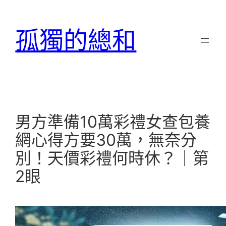
跳
至
孤獨的總和
主
要
內
容
男方準備10萬彩禮女查包養
網心得方要30萬，無奈分
別！天價彩禮何時休？｜第
2眼