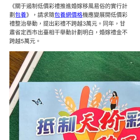
《關于遏制低價彩禮推進婚嫁移風易俗的實行計
劃
包養
》，請求隨
包養網價格
機應變展開低價彩
禮整治舉動，提出彩禮不跨越3萬元。同年，甘
肅省定西市出臺相干舉動計劃明白，婚嫁禮金不
跨越5萬元。