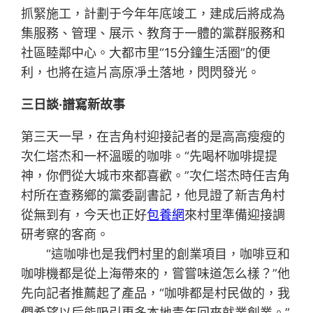
抓緊施工，計劃于今年年底竣工，建成后將成為
集服務、管理、展示、教育于一體的黨群服務和
社區睦鄰中心。大都市里“15分鐘生活圈”的便
利，也將在這片高原凈土落地，閃閃發光。
三日談·譜寫新故事
第三天一早，在吉角村迎接記者的是高高瘦瘦的
次仁塔杰和一杯溫暖的咖啡。“先喝杯咖啡提提
神，你們從大城市來都喜歡。”次仁塔杰時任吉角
村所在查務鄉的黨委副書記，他見證了新吉角村
從無到有，今天也正好
包養網
來村里準備迎接調
研考察的客商。
“這咖啡也是我們村里的創業項目，咖啡豆和
咖啡機都是從上海帶來的，嘗嘗味道怎么樣？”他
先向記者推薦起了產品，“咖啡都是村民做的，我
們希望以后能吸引更多本地青年回來就業創業。”