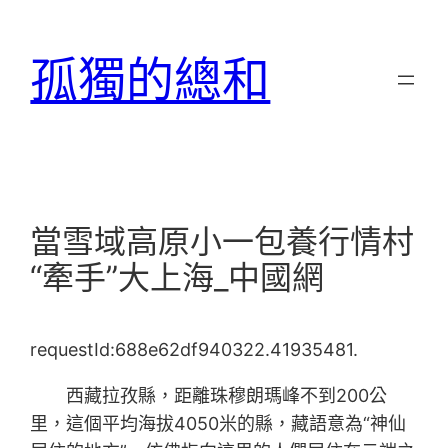
跳
至
孤獨的總和
主
要
內
容
當雪域高原小一包養行情村
“牽手”大上海_中國網
requestId:688e62df940322.41935481.
西藏拉孜縣，距離珠穆朗瑪峰不到200公
里，這個平均海拔4050米的縣，藏語意為“神仙