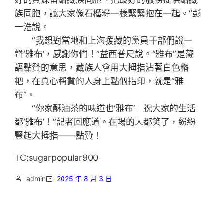
族同胞，讓大家像石榴籽一樣緊緊抱在一起。”彭
一浩說。
“我想對當地和上海援藏的黨員干部們說一
聲‘雅布’，感謝你們！”益西普尺說。“雅布”是藏
語點贊的意思，藏族人會用大拇指沾著白色糌
粑，在真心稱贊的人身上點個指印，就是“雅
布”。
“你家酥油茶的味道也‘雅布’！祝大家的生活
都‘雅布’！”記者回應道。在場的人都笑了，紛紛
豎起大拇指——點贊！
TC:sugarpopular900
admin
2025 年 8 月 3 日