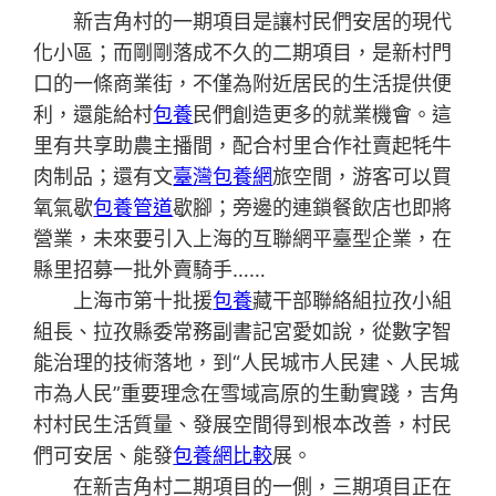
新吉角村的一期項目是讓村民們安居的現代
化小區；而剛剛落成不久的二期項目，是新村門
口的一條商業街，不僅為附近居民的生活提供便
利，還能給村
包養
民們創造更多的就業機會。這
里有共享助農主播間，配合村里合作社賣起牦牛
肉制品；還有文
臺灣包養網
旅空間，游客可以買
氧氣歇
包養管道
歇腳；旁邊的連鎖餐飲店也即將
營業，未來要引入上海的互聯網平臺型企業，在
縣里招募一批外賣騎手……
上海市第十批援
包養
藏干部聯絡組拉孜小組
組長、拉孜縣委常務副書記宮愛如說，從數字智
能治理的技術落地，到“人民城市人民建、人民城
市為人民”重要理念在雪域高原的生動實踐，吉角
村村民生活質量、發展空間得到根本改善，村民
們可安居、能發
包養網比較
展。
在新吉角村二期項目的一側，三期項目正在