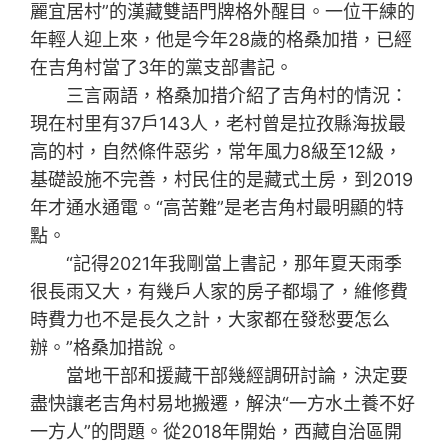
麗宜居村”的漢藏雙語門牌格外醒目。一位干練的
年輕人迎上來，他是今年28歲的格桑加措，已經
在吉角村當了3年的黨支部書記。
三言兩語，格桑加措介紹了吉角村的情況：
現在村里有37戶143人，老村曾是拉孜縣海拔最
高的村，自然條件惡劣，常年風力8級至12級，
基礎設施不完善，村民住的是藏式土房，到2019
年才通水通電。“高苦難”是老吉角村最明顯的特
點。
“記得2021年我剛當上書記，那年夏天雨季
很長雨又大，有幾戶人家的房子都塌了，維修費
時費力也不是長久之計，大家都在發愁要怎么
辦。”格桑加措說。
當地干部和援藏干部幾經調研討論，決定要
盡快讓老吉角村易地搬遷，解決“一方水土養不好
一方人”的問題。從2018年開始，西藏自治區開