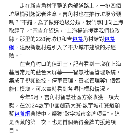
走在新吉角村平整的內部道路上，一排四個
垃圾桶引起記者注意。吉角村也在推行垃圾分類
嗎？“不錯，為了做好垃圾分類，我們專門向上海
取經了。”宗吉介紹道，“上海楊浦援建我們拉孜
縣，那里的228街坊也和吉
包養
角村結對
包養
網
，建設新農村還引入了不少城市建設的好經
驗。”
在吉角村口的值班室，記者看到一塊在上海
基層常見的藍色大屏幕——智慧社區管理系統，
集成了視頻監控、停車管理、養老管理等11個智
能化模塊，可以實時看到各項指標和情況。
今年5月，吉角村智慧社區方案收獲一項大
獎，在2024數字中國創新大賽·數字城市賽道頒
獎
包養網
典禮中，榮獲“數字城市金牌項目”。這
是西藏的第一次，也是首個獲得金牌的援藏項
目。