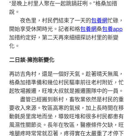
“是晚上村里人聚在一起跳鍋莊咧。”格桑加措
說。
夜色里，村民們結束了一天的
包養網
忙碌，
開始享受休閑時光。記者和格
包養網
桑
包養app
加措約定好，第二天再來細細探訪村里的新變
化。
二日談·擁抱新變化
再訪吉角村，還是一個好天氣。趁著晴天無風，
格桑加措準備和幾位村民驅車前往老村附近，忙
起牧場搬遷，旺堆大叔就是搬遷團隊中的一員。
盡管已經搬到新村，畜牧業依然是村民的重
要收入來源。牧區高寒的氣候，加上長時間在移
動氈房里席地而坐，導致旺堆和很多村民都患有
風濕性關節炎。長年在牧區，醫療條件欠缺，旺
堆腿疼時常常就忍著，疼得實在太嚴重了才停下