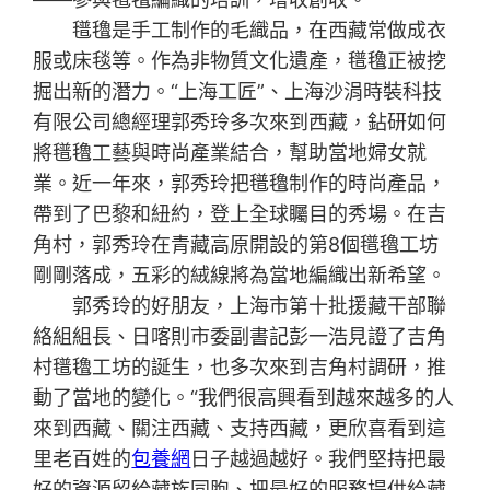
氆氌是手工制作的毛織品，在西藏常做成衣
服或床毯等。作為非物質文化遺產，氆氌正被挖
掘出新的潛力。“上海工匠”、上海沙涓時裝科技
有限公司總經理郭秀玲多次來到西藏，鉆研如何
將氆氌工藝與時尚產業結合，幫助當地婦女就
業。近一年來，郭秀玲把氆氌制作的時尚產品，
帶到了巴黎和紐約，登上全球矚目的秀場。在吉
角村，郭秀玲在青藏高原開設的第8個氆氌工坊
剛剛落成，五彩的絨線將為當地編織出新希望。
郭秀玲的好朋友，上海市第十批援藏干部聯
絡組組長、日喀則市委副書記彭一浩見證了吉角
村氆氌工坊的誕生，也多次來到吉角村調研，推
動了當地的變化。“我們很高興看到越來越多的人
來到西藏、關注西藏、支持西藏，更欣喜看到這
里老百姓的
包養網
日子越過越好。我們堅持把最
好的資源留給藏族同胞、把最好的服務提供給藏