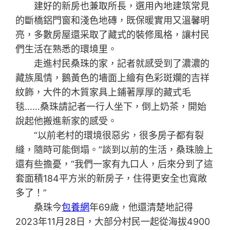
建好的新房也兼取所長，選用內地建筑常見
的斷橋鋁門窗和淺色地磚，既保暖實用又溫馨明
亮，多數房屋還采取了藏式的裝修風格，讓村民
們生活在熟悉的環境里。
走進村民桑珠的家，記者就感受到了濃濃的
藏族風情，鵝黃色的墻面上繪有色彩斑斕的吉祥
紋飾，大件的木質家具上鋪著厚厚的藏式毛
毯……桑珠請記者一行人坐下，倒上奶茶，開始
說起他搬進新家的感受。
“以前老村的環境很惡劣，很多房子都有裂
縫，隨時可能倒塌。”談到以前的生活，桑珠臉上
還有些擔憂，“我們一家有九口人，后來分到了這
套面積184平方米的新房子，住得更安全也寬敞
多了！”
桑珠今
包養網
年69歲，他還清楚地記得
2023年11月28日，大部分村民一起從海拔4900