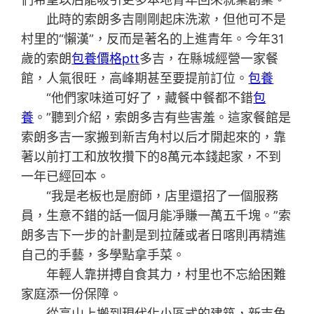
此時的索朗多吉剛剛起床洗漱，但他可不是
村里的“懶漢”，反而是著名的上進青年。今年31
歲的索朗
包養價格ptt
多吉，在縣城經營一家餐
館，人氣很旺，高峰期甚至要提前訂位。
包養
“他們家味道可好了，藏餐中餐都不錯
包
養
。”聽到介紹，索朗多吉有些害羞。這家餐館是
索朗多吉一家搬到新吉角村以后才開起來的，靠
著以前打工和放牧攢下的8萬元本錢起家，不到
一年已經回本。
“我是老板也是廚師，店里還招了一個服務
員，生意不錯的話一個月能凈賺一萬五千塊。”索
朗多吉下一步的計劃是到拉薩或者日喀則再精進
自己的手藝，多學點拿手菜。
年輕人靠拼搏自食其力，村里也不忘給困難
家庭添一份保障。
從高山上搬到現代化小區式的建筑，新吉角