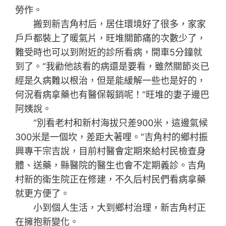
勞作。
搬到新吉角村后，居住環境好了很多，家家
戶戶都裝上了暖氣片，旺堆關節痛的次數少了，
難受時也可以到附近的診所看病，開車5分鐘就
到了。“我勸他該看的病還是要看，雖然關節炎已
經是久病難以根治，但是能緩解一些也是好的，
何況看病拿藥也有醫保報銷呢！”旺堆的妻子邊巴
阿姨說。
“別看老村和新村海拔只差900米，這邊氣候
300米是一個坎，差距大著哩。”吉角村的鄉村振
興專干宗吉說，目前村醫會定期來給村民檢查身
體、送藥，縣醫院的醫生也會不定期義診。吉角
村新的衛生院正在修建，不久后村民們看病拿藥
就更方便了。
小到個人生活，大到鄉村治理，新吉角村正
在擁抱新變化。