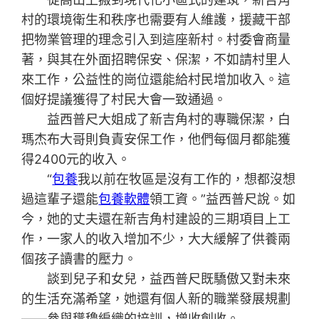
村的環境衛生和秩序也需要有人維護，援藏干部
把物業管理的理念引入到這座新村。村委會商量
著，與其在外面招聘保安、保潔，不如請村里人
來工作，公益性的崗位還能給村民增加收入。這
個好提議獲得了村民大會一致通過。
益西普尺大姐成了新吉角村的專職保潔，白
瑪杰布大哥則負責安保工作，他們每個月都能獲
得2400元的收入。
“
包養
我以前在牧區是沒有工作的，想都沒想
過這輩子還能
包養軟體
領工資。”益西普尺說。如
今，她的丈夫還在新吉角村建設的三期項目上工
作，一家人的收入增加不少，大大緩解了供養兩
個孩子讀書的壓力。
談到兒子和女兒，益西普尺既驕傲又對未來
的生活充滿希望，她還有個人新的職業發展規劃
——參與氆氌編織的培訓，增收創收。