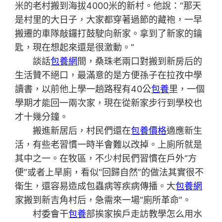
米的老村搬到海拔4000米的新村。他說：“那天
是村里的大日子，大家都穿著過節的藏袍，一早
搬遷的車隊敲鑼打鼓駛向新家。拿到了新家的鑰
匙，現在想起來還是很激動。”
談話
包養網
間，桑珠老兩口對搬到新房后的
生活贊不絕口，最滿意的是方便孫子在拉孜中學
讀書，以前他上學一趟路程有40公
包養
里，一個
學期才能回一兩次家，現在從新家步行到學校也
才十幾分鐘。
搬進新居后，村民們還在
包養價格
適應新生
活，有些老習慣一時半會難以改掉。上廁所就是
其中之一。在牧區，不少村民們習慣在戶外“方
便”或者上旱廁，看似“回歸自然”的做法其實很不
衛生，還容易造成包蟲病等疾病傳播。大
包養網
家搬到新吉角村后，急需來一場“廁所革命”。
村委會干
包養
部挨家挨戶走訪教學怎么用水