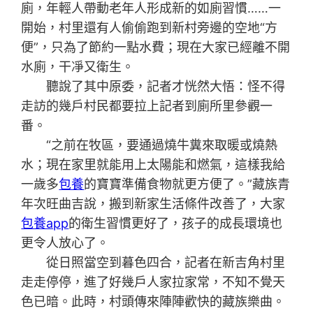
廁，年輕人帶動老年人形成新的如廁習慣……一
開始，村里還有人偷偷跑到新村旁邊的空地“方
便”，只為了節約一點水費；現在大家已經離不開
水廁，干凈又衛生。
聽說了其中原委，記者才恍然大悟：怪不得
走訪的幾戶村民都要拉上記者到廁所里參觀一
番。
“之前在牧區，要通過燒牛糞來取暖或燒熱
水；現在家里就能用上太陽能和燃氣，這樣我給
一歲多
包養
的寶寶準備食物就更方便了。”藏族青
年次旺曲吉說，搬到新家生活條件改善了，大家
包養app
的衛生習慣更好了，孩子的成長環境也
更令人放心了。
從日照當空到暮色四合，記者在新吉角村里
走走停停，進了好幾戶人家拉家常，不知不覺天
色已暗。此時，村頭傳來陣陣歡快的藏族樂曲。