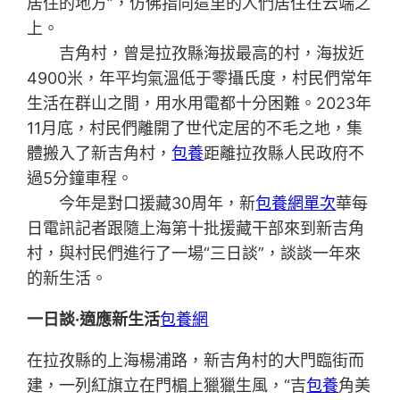
居住的地方”，仿佛指向這里的人們居住在云端之
上。
吉角村，曾是拉孜縣海拔最高的村，海拔近
4900米，年平均氣溫低于零攝氏度，村民們常年
生活在群山之間，用水用電都十分困難。2023年
11月底，村民們離開了世代定居的不毛之地，集
體搬入了新吉角村，
包養
距離拉孜縣人民政府不
過5分鐘車程。
今年是對口援藏30周年，新
包養網單次
華每
日電訊記者跟隨上海第十批援藏干部來到新吉角
村，與村民們進行了一場“三日談”，談談一年來
的新生活。
一日談·適應新生活
包養網
在拉孜縣的上海楊浦路，新吉角村的大門臨街而
建，一列紅旗立在門楣上獵獵生風，“吉
包養
角美