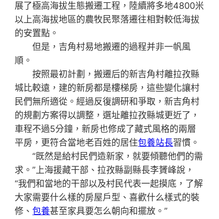
展了極高海拔生態搬遷工程，陸續將多地4800米
以上高海拔地區的農牧民聚落遷往相對較低海拔
的安置點。
但是，吉角村易地搬遷的過程并非一帆風
順。
按照最初計劃，搬遷后的新吉角村離拉孜縣
城比較遠，建的新房都是樓梯房，這些變化讓村
民們無所適從。經過反復調研和爭取，新吉角村
的規劃方案得以調整，選址離拉孜縣城更近了，
車程不過5分鐘，新房也修成了藏式風格的兩層
平房，更符合當地老百姓的居住
包養站長
習慣。
“既然是給村民們造新家，就要傾聽他們的需
求。”上海援藏干部、拉孜縣副縣長李贇峰說，
“我們和當地的干部以及村民代表一起摸底，了解
大家需要什么樣的房屋戶型、喜歡什么樣式的裝
修、
包養
甚至家具要怎么朝向和擺放。”