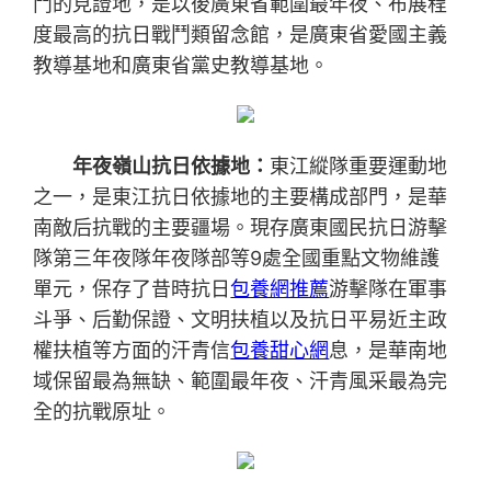
鬥的見證地，是以後廣東省範圍最年夜、布展程
度最高的抗日戰鬥類留念館，是廣東省愛國主義
教導基地和廣東省黨史教導基地。
年夜嶺山抗日依據地：
東江縱隊重要運動地
之一，是東江抗日依據地的主要構成部門，是華
南敵后抗戰的主要疆場。現存廣東國民抗日游擊
隊第三年夜隊年夜隊部等9處全國重點文物維護
單元，保存了昔時抗日
包養網推薦
游擊隊在軍事
斗爭、后勤保證、文明扶植以及抗日平易近主政
權扶植等方面的汗青信
包養甜心網
息，是華南地
域保留最為無缺、範圍最年夜、汗青風采最為完
全的抗戰原址。