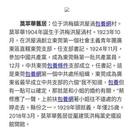
莫萃華舊居：
位于洪梅鎮洪屋渦
包養網
村。
莫萃華1904年誕生于洪梅洪屋渦村。1923年10
月，在洪屋渦創立東莞第一個社會主義青年團廣
東區直轄東莞支部，任支部書記。1924年11月，
參加中國共產黨，成為東莞縣第一批共產黨員。
12月，中共東莞
包養條件
支部成立，任書記。這
是東莞
包養網
第一個中共處所組織，東莞成為廣
東省最早成立中共支部的六個“我不知道，
包養
但
有一點可以確定，那就是和小姐的婚約有關。”蔡
修應了一聲，上前扶
包養網
著小姐往不遠處的方
婷走去。縣份之一。1929年頭就義，年僅25歲。
2018年3月，莫萃華舊居從屬建筑洪梅黨史擺設
館開館。