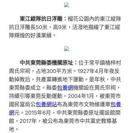
東江縱隊抗日浮雕：
榴花公園內的東江縱隊
抗日浮雕長50米，高9米，活潑地描繪了東江縱
隊輝煌的好漢業績。
中共東莞縣委機關原址：
位于常平鎮橋梓村
周氏宗祠，占地300平方米。1927年4月年夜反
動掉敗后，共產黨轉進地下運動。是年秋，中共
東莞縣委成立。縣委
包養網
機關設在周氏宗祠，
持續引導東莞反動運動。2004年1月，被東莞市
國民當局公
包養網站
布為東莞市文物維護單
包養
網
元。2015年6月，中共東莞縣委原址擺設館開
館，2017年，被公布為東莞市中共黨史教導基
地。