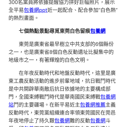
300名黨員將依據提醒協力拼好巨幅照片，展示
全平易
包養網ppt
近一起配合、配合參加“白色熱”
的熱烈畫面。
七個熱點景點尋覓東莞白色留痕
包養網
東莞是廣東省最早樹立中共支部的6個縣份
之一，也是廣東省8個白色反動遺址比擬集中的
地級市之一，有著輝煌的白色文明。
在年夜反動時代和地盤反動時代，這里是廣
東工農反動活動的進步前輩地域，抗日戰鬥時代
是中共開辟華南敵后抗日依據地的主要構成部
門，全國束縛戰鬥時代是華南國民束縛戰
包養網
站
鬥的主要疆場。在新平易近主
包養網推薦
主義
反動時代，東莞黨組織連合率領東莞國民在莞邑
年夜地停止了持久艱
包養網
難的反動
包養網
斗