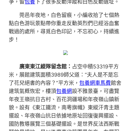
爭，留
包養
下了很多反動萍蹤和白色反動遺址。
莞邑年夜地，白色留痕，小編收拾了七個熱
點白色游玩景點帶你重走反動英烈們已經浴血奮
戰過的處所，尋覓白色印記，不忘初心，持續進
步！
廣東東江縱隊留念館：
占空中積53319平方
米，展館建筑面積3989師父道：“夫人是不是忘
了花兒絕書的內容？”平方米，
包養網車馬費
館舍
建筑氣概恢宏，樓頂
包養網
設不雅景臺，可盡覽
年夜王嶺抗日古村、百花洞疆場和年夜嶺山鎮新
貌。設有《東江鐵流，南粵旗幟》東縱汗青主題
擺設、年夜嶺山抗日依據地原址回復復興擺設、
國防教導展覽三個基礎擺設。是世界反法西斯戰