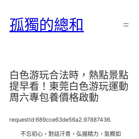
跳
至
孤獨的總和
主
要
內
容
白色游玩合法時，熱點景點
提早看！東莞白色游玩運動
周六專包養價格啟動
requestId:689cce63de56a2.97887436.
不忘初心，對話汗青，弘揚精力，氣概如