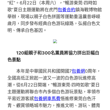
“紅”。6月22日（本周六），“暢游東莞·四時如
歌”夏日主題運動將在虎門
包養合約
鎮海戰博物館
舉辦，現場以親子白色拼圖等運動重溫曩昔崢嶸
歲月，同步發布經典白色游玩線路，弘揚白色文
明、傳承白色基因。
120組親子和300名黨員將協力拼出巨幅白
色景點
本年是中華國民共和國開國7
包養網
0周年，
全國高低正掀起一波又一波的白色游玩進修高
潮。從6月22日開端，“暢游東莞·四時如歌”夏日
主題運動將聯合市內多個白色游玩景點，率領市
平易近游客感
包養網車馬費
悟進修東莞白色汗
青、觀賞領略城市魅力，推進文明、游玩、體育