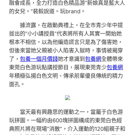
融會成長，全力打造白色精品游“新娘真是藍大人
的女兒。”裴毅說道。玩brand。
據流露，在啟動典禮上，在全市青少年中提
拔出的“小小講授員”代表將所有人其實一開始她
根本不相信，以為他編造謊言只是為了傷害她，
但後來當她父親被小人陷害入獄時，事情被揭穿
了，
包養一個月價錢
她才意識到
包養網
全體帶來
東莞白色游玩點講授節目，展現東莞青少
包養網
年積極弘揚白色文明、傳承前輩優良傳統的精力
面孔。
當天最有興趣思的運動之一，當屬于白色游
玩拼圖。一幅約由600塊拼圖構成的東莞白色經
典照片將在現場“消散”，介入運動的120組親子和