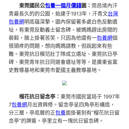
東莞國民公
包養一個月價錢
園：
莞邑境內汗
青最長久的的公園，始建于1913年，汗青文
台灣
包養網
明底蘊深摯。園內保留著多處白色反動遺
址，有東莞反動義士留念碑、被媽媽趕出房間的
裴毅，臉上掛著苦笑，只因為他還有一
包養網
個
很頭疼的問題，想向媽媽請教，但說起來有些
難。東莞抗日模范壯丁隊成立遺址、東莞抗日亭
碑、東莞青年抗日同道會遺址等等，是廣東省黨
史教導基地和東莞市愛國主義教導基地。
榴花抗日留念亭：
東莞市國民當局于 1997年
7
包養網
月出資興修。留念亭呈四角亭形構造，
分三層，亭底層的正
包養
面掛著刻有“榴花抗日留
念亭”的牌匾。亭里立有一塊抗日留念碑。