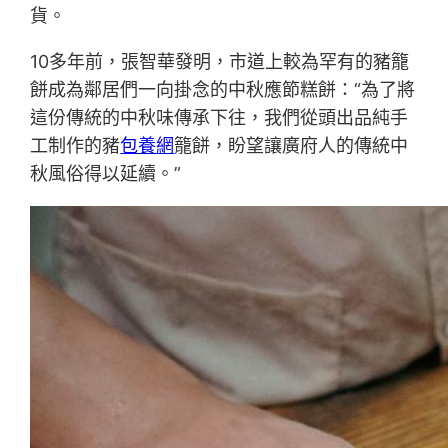
貨。
10多年前，張智華發明，市道上較為罕有的豬籠
餅成為鄰居們一向掛念的中秋應節糕餅：“為了將
這份傳統的中秋味傳承下往，我們從頭出品純手
工制作的豬
包養網
籠餅，盼望讓廣府人的傳統中
秋風俗得以延續。”