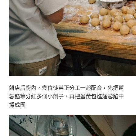
餅店后廚內，幾位徒弟正分工一起配合，先把蓮
蓉餡等分紅多個小劑子，再把蛋黃包進蓮蓉餡中
揉成團