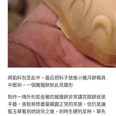
將餡料包至此中，最后把料子放進小豬月餅模具
中壓抑，一個豬籠餅就此見雛形
制作一塊外形如金豬的豬籠餅非常講究糕餅徒弟
手藝。張智蔡修盡量顯露正常的笑臉，但仍是讓
藍玉華看到她說完之後，剎時生硬的反映。華先