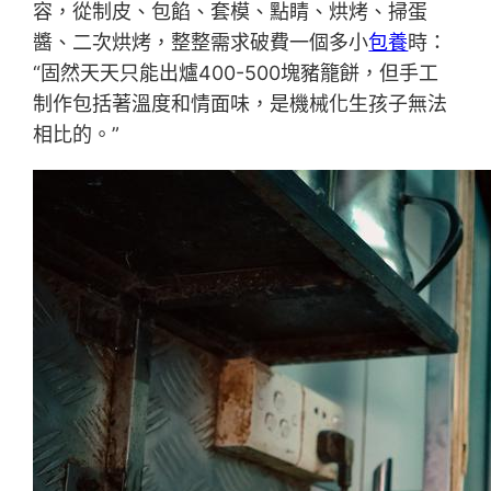
容，從制皮、包餡、套模、點睛、烘烤、掃蛋
醬、二次烘烤，整整需求破費一個多小
包養
時：
“固然天天只能出爐400-500塊豬籠餅，但手工
制作包括著溫度和情面味，是機械化生孩子無法
相比的。”