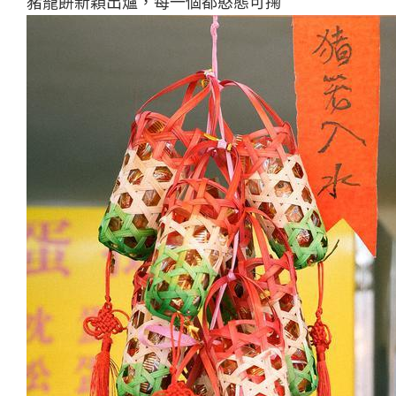
豬籠餅新穎出爐，每一個都憨態可掬