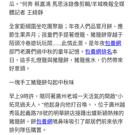
瓜。”何奔 蔡嘉鴻 馬思泳錄像剪輯/羊城晚報全媒
體記者 王綺靜
全家鉅細圍坐吃團聚飯；年夜人們品嘗月餅、應
節生果弄月；孩童們手提著燈籠、豬籠餅穿越于
陌頭冷巷遊玩玩鬧……此情此景，是年夜
包養網
部門老廣們過中秋的童年記憶。
包養網排名
本
日，這手扎燈籠與豬籠餅，豬籠進水，仍然帶來
好意頭。
一塊手工豬籠餅勾起中秋味
早上9時許，隨同著廣州老城一天活氣的開啟“小
拓見過夫人。”他起身向他打召喚。，位于廣州越
秀區起義路78號的明華餅店接踵出爐新穎熱辣的
豬籠餅，餅
包養網
噴鼻味吸引了鄰居們前來依序
排列隊伍購置。