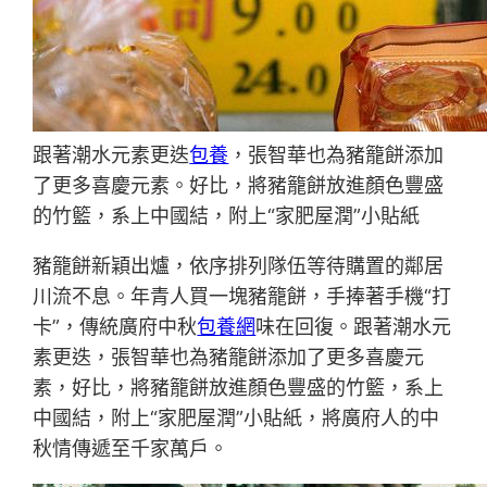
跟著潮水元素更迭
包養
，張智華也為豬籠餅添加
了更多喜慶元素。好比，將豬籠餅放進顏色豐盛
的竹籃，系上中國結，附上“家肥屋潤”小貼紙
豬籠餅新穎出爐，依序排列隊伍等待購置的鄰居
川流不息。年青人買一塊豬籠餅，手捧著手機“打
卡”，傳統廣府中秋
包養網
味在回復。跟著潮水元
素更迭，張智華也為豬籠餅添加了更多喜慶元
素，好比，將豬籠餅放進顏色豐盛的竹籃，系上
中國結，附上“家肥屋潤”小貼紙，將廣府人的中
秋情傳遞至千家萬戶。