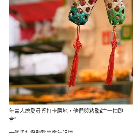
年青人總愛尋覓打卡勝地，他們與豬籠餅“一拍即
合”
一個手扎燈籠點亮童年記憶