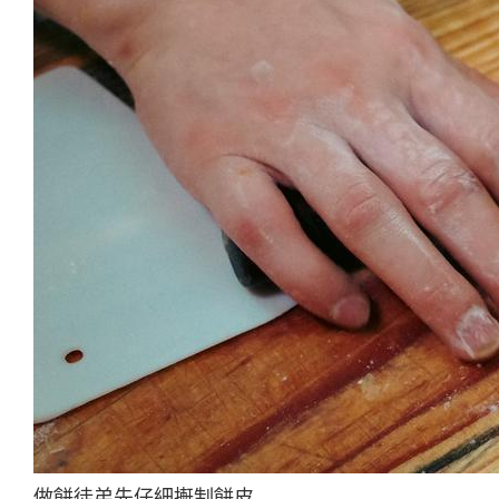
做餅徒弟先仔細搟制餅皮