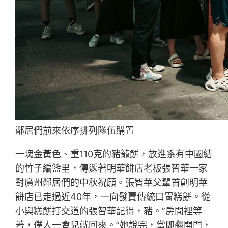
鄰居們前來依序排列隊伍購置
一塊金黃色、重110克的豬籠餅，放進系有中國結
的竹子編籃里，傳遞著明華餅店老板張智華一家
對廣州鄰居們的中秋祝願。張智華父輩首創明華
餅店已走過近40年，一向發賣傳統口胃糕餅。從
小與糕餅打交道的張智華記得，豬。”房間裡等
著，僕人一會兒就回來。”她說完，當即翻開門，