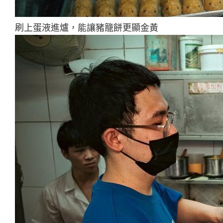
刷上蛋液進爐，能讓豬籠餅更顯金黃