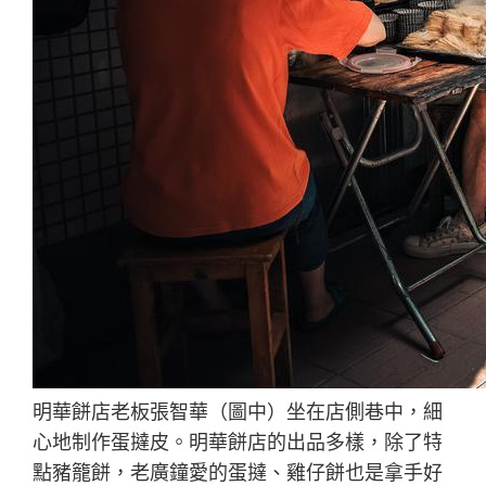
明華餅店老板張智華（圖中）坐在店側巷中，細
心地制作蛋撻皮。明華餅店的出品多樣，除了特
點豬籠餅，老廣鐘愛的蛋撻、雞仔餅也是拿手好