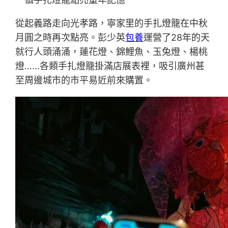
從起義路走向光孝路，寧家里的手扎燈籠在中秋
月圓之時再次點亮。彭少英
包養
運營了28年的天
就行人頭涌涌，蓮花燈、錦鯉魚、玉兔燈、楊桃
燈……各類手扎燈籠掛滿店展表裡，吸引廣州甚
至周邊城市的市平易近前來購置。