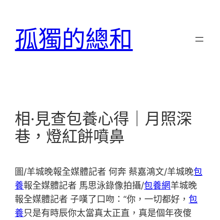
跳
至
孤獨的總和
主
要
內
容
相·見查包養心得｜月照深
巷，燈紅餅噴鼻
圖/羊城晚報全媒體記者 何奔 蔡嘉鴻文/羊城晚
包
養
報全媒體記者 馬思泳錄像拍攝/
包養網
羊城晚
報全媒體記者 子嘆了口吻：“你，一切都好，
包
養
只是有時辰你太當真太正直，真是個年夜傻