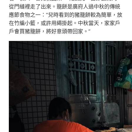
從門縫裡走了出來。籠餅是廣府人過中秋的傳統
應節食物之一：“兒時看到的豬籠餅較為簡單，放
在竹編小籃，或許用繩掛起。中秋當天，家家戶
戶會買豬籠餅，將好意頭帶回家。”