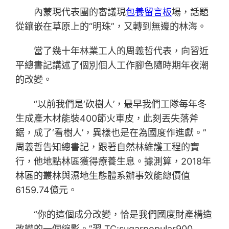
內蒙現代表團的審議現
包養留言板
場，話題
從鑲嵌在草原上的“明珠”，又轉到無邊的林海。
當了幾十年林業工人的周義哲代表，向習近
平總書記講述了個別個人工作腳色隨時期年夜潮
的改變。
“以前我們是‘砍樹人’，最早我們工隊每年冬
生成產木材能裝400節火車皮，此刻丟失落斧
鋸，成了‘看樹人’，異樣也是在為國度作進獻。”
周義哲告知總書記，跟著自然林維護工程的實
行，他地點林區獲得療養生息。據測算，2018年
林區的叢林與濕地生態體系辦事效能總價值
6159.74億元。
“你的這個成分改變，恰是我們國度財產構造
改變的一個縮影。”習 TC:sugarpopular900