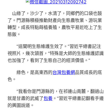
山綠了，沙少了，水清了，同鄉們的口袋也鼓
了。門源縣積極推動財產向生態農牧業、游玩業
轉型，成長特點蒔植養殖，農牧平易近吃上了生
態飯。
“這闡明生態維護生效了。”習近平總書記注
視照片，幾次頷首，“特殊是大師的生態維護認識
也加強了，看到了生態自己的經濟價值。”
綠色，是高東西的
台灣包養網
品質成長的底
色。
“我看你是門源縣的，在祁連山南麓，翻過山
就是甘肅的武威了
包養
。”習近平總書記翻看手邊
的輿圖說道。