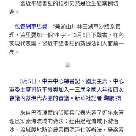
習近平總書記的指引仍然是從生態案例切
進。
包養網車馬費
“兼顧山川林田湖草沙體系管
理，這里要加一個‘沙’字。”3月5日下戰書，在內
蒙現代表團，習近平總書記的新提法則人面前一
亮。
3月5日，中共中心總書記、國度主席、中心
軍委主席習近平餐與加入十三屆全國人年夜四次
會議內蒙現代表團的審議。新華社記者 鞠鵬 攝
來自巴彥淖爾的張曉兵代表先容了近年來管
理烏梁素海流域的做法：經由過程流域下游治
沙、流域腹地防治農業面源淨化等辦法，烏梁素