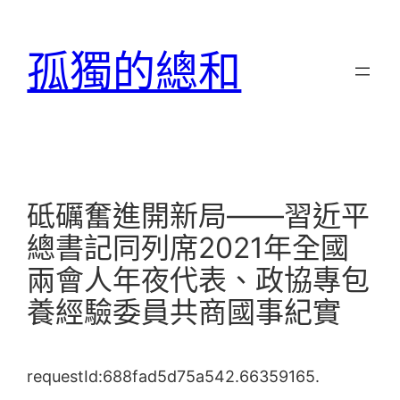
跳
至
孤獨的總和
主
要
內
容
砥礪奮進開新局——習近平
總書記同列席2021年全國
兩會人年夜代表、政協專包
養經驗委員共商國事紀實
requestId:688fad5d75a542.66359165.