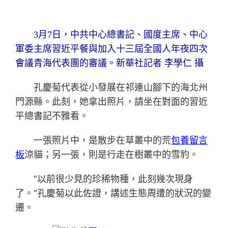
3月7日，中共中心總書記、國度主席、中心
軍委主席習近平餐與加入十三屆全國人年夜四次
會議青海代表團的審議。新華社記者 李學仁 攝
孔慶菊代表從小發展在祁連山腳下的海北州
門源縣。此刻，她拿出照片，請坐在對面的習近
平總書記不雅看。
一張照片中，是散步在草叢中的荒
包養留言
板
涼貓；另一張，則是行走在樹叢中的雪豹。
“以前很少見的珍稀物種，此刻幾次現身
了。”孔慶菊以此佐證，講述生態周遭的狀況的變
遷。