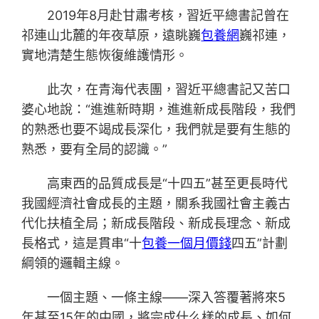
2019年8月赴甘肅考核，習近平總書記曾在
祁連山北麓的年夜草原，遠眺巍
包養網
巍祁連，
實地清楚生態恢復維護情形。
此次，在青海代表團，習近平總書記又苦口
婆心地說：“進進新時期，進進新成長階段，我們
的熟悉也要不竭成長深化，我們就是要有生態的
熟悉，要有全局的認識。”
高東西的品質成長是“十四五”甚至更長時代
我國經濟社會成長的主題，關系我國社會主義古
代化扶植全局；新成長階段、新成長理念、新成
長格式，這是貫串“十
包養一個月價錢
四五”計劃
綱領的邏輯主線。
一個主題、一條主線——深入答覆著將來5
年甚至15年的中國，將完成什么樣的成長、如何