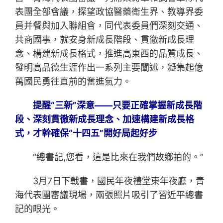
表團全部會議，探望政協醫藥衛生界、教導界委
員并餐與加入聯組會，同代表委員們深刻交通、
共商國事，就安身新成長階段、貫徹新成長理
念、構建新成長格式，推進高東西的品質成長、
發明高品德生涯作出一系列主要闡述，凝集起億
萬國民勇往直前的奮進氣力。
提醒“三新”深意——只要正確掌握新成長階
段、深刻貫徹新成長理念、加速構建新成長格
式，才幹確保“十四五”開好局起好步
“總書記,您看，這是比來在我們故鄉拍的。”
3月7日下戰書，國民年夜禮堂東年夜廳，青
海代表團審議現場，兩張照片吸引了習近平總書
記的眼光。