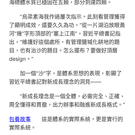
海總體水質已穩固在五類，部分到達四類。
“烏梁素海我作過屢次指示。此刻看管理獲得
了顯明成效，還要久久為功。”從一片湖泊放眼黃
河“幾”字形頂部的“塞上江南”，習近平總書記指
出，“維護好這個處所，有管理鹽堿化耕地的題
目，也有治沙的題目。怎么擺布？要做好頂層
design。”
加一個“沙”字，是體系思想的表現，彰顯了
習近平總書記對新成長理念的洞見——
“新成長理念是一個全體，必需完全、正確、
周全懂得和貫徹，出力辦事和融進新成長格式。”
包養故事
這是體系的實際系統，更是實行的
實際系統。