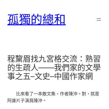
跳
至
孤獨的總和
主
要
內
容
程黧眉找九宮格交流：熟習
的生疏人——我們家的文學
事之五–文史–中國作家網
比來看了一本散文集，作者陳沖。對，就是
阿誰片子演員陳沖。