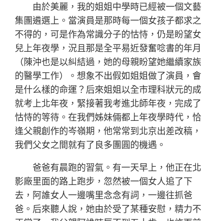
由於美麗，我的姐姐中學時已經被一個文藝
集團遴選上。當演員是那時每一個女孩子都求之
不得的，可是作為常識分子的怙恃，仍是盼望女
兒上年夜學，況且那是全平易近發奮唸書的年月
（陳沖也是以糾結過，她的母親盼望她繼續家族
的醫學工作）。想象不出假如姐姐做了演員，會
是什么樣的命運？后來姐姐以全市理科狀元的成
就考上北年夜，緊接著我考進北師年夜，完成了
怙恃的等待。在我們姊妹倆都上年夜學時代，恰
逢父親創作的岑嶺期，他常常到北京出差改稿，
我們父女之間就有了良多團圓的機遇。
爸爸有晨跑的習氣。有一天早上，他正在北
影廠里面的路上跑步，忽然被一個女人追了下
去，阿誰女人一邊嘴里念念有詞，一邊往抓爸
爸。后來聽人說，她由於受了某種安慰，精力不