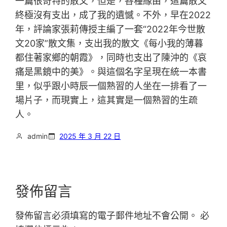
一篇很奇特的散文，但是，各種緣由，這篇散文
終極沒有支出，成了我的遺憾。不外，早在2022
年，評論家張莉傳授主編了一套“2022年今世散
文20家”散文集，支出我的散文《每小我的薄暮
都住著家鄉的朝霞》，同時也支出了陳沖的《哀
痛是黑鏡中的美》。與這個名字呈現在統一本書
里，似乎跟小時辰一個熟習的人坐在一排看了一
場片子，而現實上，這其實是一個熟習的生疏
人。
admin
2025 年 3 月 22 日
發佈留言
發佈留言必須填寫的電子郵件地址不會公開。
必