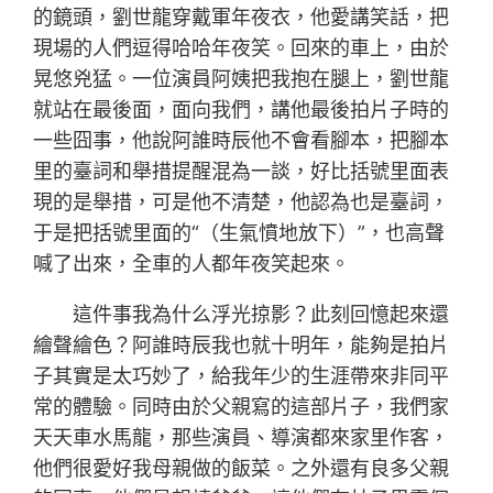
的鏡頭，劉世龍穿戴軍年夜衣，他愛講笑話，把
現場的人們逗得哈哈年夜笑。回來的車上，由於
晃悠兇猛。一位演員阿姨把我抱在腿上，劉世龍
就站在最後面，面向我們，講他最後拍片子時的
一些囧事，他說阿誰時辰他不會看腳本，把腳本
里的臺詞和舉措提醒混為一談，好比括號里面表
現的是舉措，可是他不清楚，他認為也是臺詞，
于是把括號里面的“（生氣憤地放下）”，也高聲
喊了出來，全車的人都年夜笑起來。
這件事我為什么浮光掠影？此刻回憶起來還
繪聲繪色？阿誰時辰我也就十明年，能夠是拍片
子其實是太巧妙了，給我年少的生涯帶來非同平
常的體驗。同時由於父親寫的這部片子，我們家
天天車水馬龍，那些演員、導演都來家里作客，
他們很愛好我母親做的飯菜。之外還有良多父親