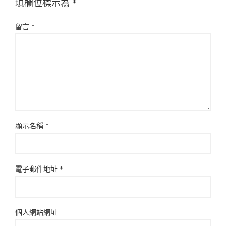
填欄位標示為
*
留言
*
顯示名稱
*
電子郵件地址
*
個人網站網址