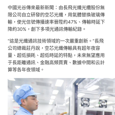
中國光谷傳來最新新聞：由長飛光纖光纜股份無
限公司自立研發的空芯光纖，用氣體替換玻璃傳
輸，使光信號傳播速率晉陞約47%、傳輸時延下
降約30%，創下多項光通訊傳輸紀錄。
“這是光纖通訊技術領域的一次嚴重創新。”長飛
公司總裁莊丹說，空芯光纖傳輸具有超年夜容
量、超低損耗、超低時延的特點，未來無望應用
于長距離通訊、金融高頻買賣、數據中間和云計
算等各年夜領域。