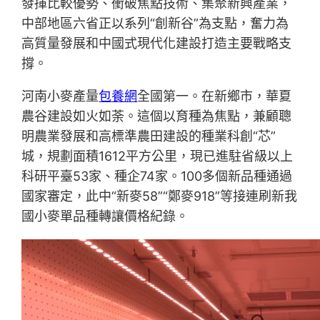
發揮比較優勢、衝破焦點技術、集聚新興產業，
中部地區六省正以系列“創新谷”為支點，奮力為
高質量發展和中國式現代化建設打造主要戰略支
撐。
河南小麥產量
包養網
全國第一。在新鄉市，華夏
農谷建設如火如荼。這個以育種為焦點，兼顧聰
明農業發展和高標準農田建設的種業科創“芯”
城，規劃面積1612平方公里，現已進駐省級以上
科研平臺53家、種企74家。100多個新品種通過
國家審定，此中“新麥58”“鄭麥918”等接連刷新我
國小麥單品種轉讓價格紀錄。