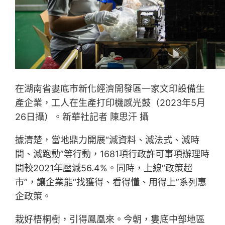
在湖南省婁底市新化經濟開發區一家文印設備生
產企業，工人在生產打印機感光鼓（2023年5月
26日攝）。新華社記者 陳思汗 攝
據清楚，當地鼎力開展“減資料、減法式、減時
間、減跑動”等行動，1681項行政許可事項辦理時
間較2021年壓減56.4%。同時，上線“政策超
市”，讓企業能“找獲得、看得懂、用得上”系列惠
企政策。
栽好梧桐樹，引得鳳凰來。今朝，婁底中部地區