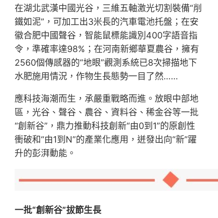
在湖北武漢中國光谷，三維五軸激光切割裝備“削
鐵如泥”，可加工出3米長的汽車電池托盤；在安
徽合肥中國聲谷，智能鼠標能識別400字語音指
令，準確率達98%；在河南新鄉華夏農谷，擁有
2560個傳感器的“地眼”觀測系統已8次掃描地下
水肥施用情況，作物生長態勢一目了然……
應科技海潮而生，承嚴重戰略而進。放眼中部地
區，光谷、聲谷、農谷、資料谷、稀金谷等一批
“創新谷”，鼎力推動科技創新“由0到1”的原創性
衝破和“由1到N”的產業化應用，迸發出向“新”躍
升的彭湃動能。
一批“創新谷”拔節生長