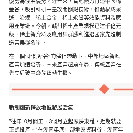
優勢為發展優勢，近年來，當地傾力打造中國稀
金谷，吸引科研平臺攻關關鍵技術，推動構成采
選—冶煉—稀土合金—稀土永磁等效能資料及應
用產業鏈。今朝，贛州稀土產業規模已達千億元
級，稀土新資料及應用集群勝利進選國家先進制
造業集群名單。
在一個個“創新谷”的催化帶動下，中部地區新興
產業加速培養，未來產業超前布局，傳統產業在
先立后破中煥發蓬勃生機。
軌制創新釋放地區發展活氣
“往年10月開工，3個月立起廠房東體，近期就要
正式投產。”在湖南婁底中部地區資料谷，湖南年