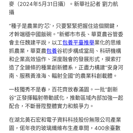
麥（2024年5月31日攝）。新華社記者 劉力航
攝
“種子是農業的‘芯’，只要緊緊把握住這個關鍵，
才幹端穩中國飯碗。”新鄉市市長、華夏農谷管委
會主任魏建平說，以工
包養平臺推舉
業化的思維
抓農業，華夏農
包養
谷初步構成當局、科研機構
和企業高效協作、深度融會的發展形式，摸索打
造了全鏈條的種業創新體系，正盡力構建“安身河
南、服務黃淮海、輻射全國”的農業科創載體。
一枝獨秀不是春，百花齊放春滿園。一批“創新
谷”正發揮輻射帶動感化，推動區域內部加強一起
配合，不斷晉陞整體實力和競爭力。
在湖北黃石宏和電子資料科技股份無限公司產業
園，偌年夜的玻璃纖維布生產車間，400余臺數