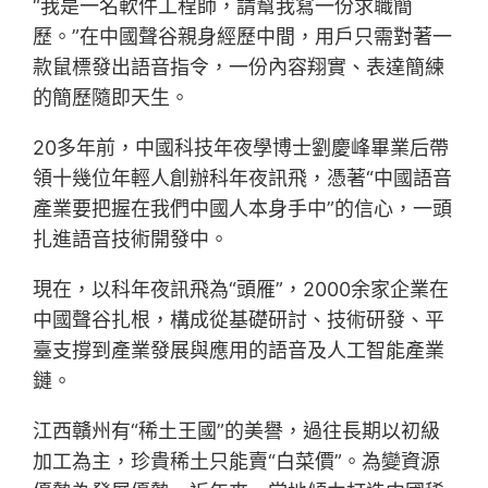
“我是一名軟件工程師，請幫我寫一份求職簡
歷。”在中國聲谷親身經歷中間，用戶只需對著一
款鼠標發出語音指令，一份內容翔實、表達簡練
的簡歷隨即天生。
20多年前，中國科技年夜學博士劉慶峰畢業后帶
領十幾位年輕人創辦科年夜訊飛，憑著“中國語音
產業要把握在我們中國人本身手中”的信心，一頭
扎進語音技術開發中。
現在，以科年夜訊飛為“頭雁”，2000余家企業在
中國聲谷扎根，構成從基礎研討、技術研發、平
臺支撐到產業發展與應用的語音及人工智能產業
鏈。
江西贛州有“稀土王國”的美譽，過往長期以初級
加工為主，珍貴稀土只能賣“白菜價”。為變資源