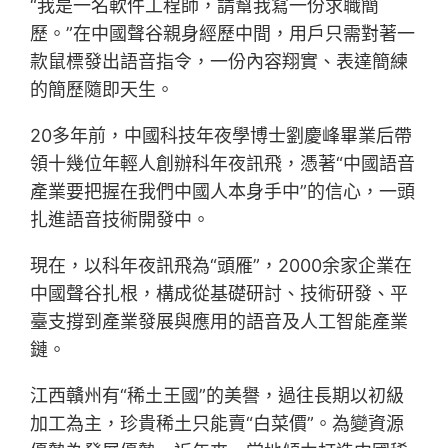
“我是一名軟件工程師，請幫我寫一份求職簡
歷。”在中國聲谷親身經歷中間，用戶只需對著一
款鼠標發出語音指令，一份內容翔實、表達簡練
的簡歷隨即天生。
20多年前，中國科技年夜學博士劉慶峰畢業后帶
領十幾位年輕人創辦科年夜訊飛，憑著“中國語音
產業要把握在我們中國人本身手中”的信心，一頭
扎進語音技術開發中。
現在，以科年夜訊飛為“頭雁”，2000余家企業在
中國聲谷扎根，構成從基礎研討、技術研發、平
臺支撐到產業發展與應用的語音及人工智能產業
鏈。
江西贛州有“稀土王國”的美譽，過往長期以初級
加工為主，珍貴稀土只能賣“白菜價”。為變資源