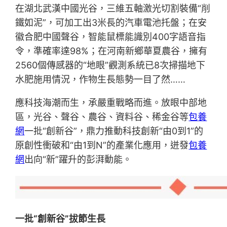
在湖北武漢中國光谷，三維五軸激光切割裝備“削
鐵如泥”，可加工出3米長的汽車電池托盤；在安
徽合肥中國聲谷，智能鼠標能識別400字語音指
令，準確率達98%；在河南新鄉華夏農谷，擁有
2560個傳感器的“地眼”觀測系統已8次掃描地下
水肥施用情況，作物生長態勢一目了然……
應科技海潮而生，承嚴重戰略而進。放眼中部地
區，光谷、聲谷、農谷、資料谷、稀金谷等
包養
網
一批“創新谷”，鼎力推動科技創新“由0到1”的
原創性衝破和“由1到N”的產業化應用，迸發
包養
網
出向“新”躍升的彭湃動能。
一批“創新谷”拔節生長