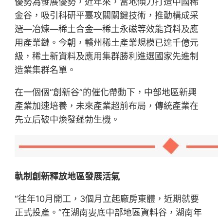
優勢為發展優勢，近年來，當地傾力打造中國稀
金谷，吸引科研平臺攻關關鍵技術，推動構成采
選—冶煉—稀土合金—稀土永磁等效能資料及應
用產業鏈。今朝，贛州稀土產業規模已達千億元
級，稀土新資料及應用集群勝利進選國家先進制
造業集群名單。
在一個個“創新谷”的催化帶動下，中部地區新興
產業加速培養，未來產業超前布局，傳統產業在
先立后破中煥發蓬勃生機。
軌制創新釋放地區發展活氣
“往年10月開工，3個月立起廠房東體，近期就要
正式投產。”在湖南婁底中部地區資料谷，湖南年