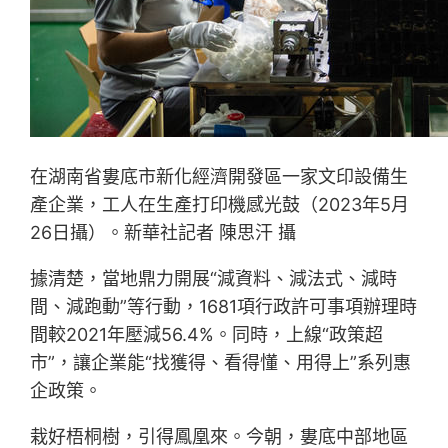
在湖南省婁底市新化經濟開發區一家文印設備生
產企業，工人在生產打印機感光鼓（2023年5月
26日攝）。新華社記者 陳思汗 攝
據清楚，當地鼎力開展“減資料、減法式、減時
間、減跑動”等行動，1681項行政許可事項辦理時
間較2021年壓減56.4%。同時，上線“政策超
市”，讓企業能“找獲得、看得懂、用得上”系列惠
企政策。
栽好梧桐樹，引得鳳凰來。今朝，婁底中部地區