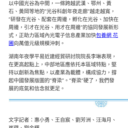
以中國光谷為中間，一條跨越武漢、鄂州、黃
石、黃岡等地的“光谷科創年夜走廊”越走越寬，
“研發在光谷、配套在周邊，孵化在光谷、加快在
周邊，引才在光谷、用才在周邊”的協同發展新形
式，正助力區域內光電子信息產業加快
包養網 花
圃
向萬億元級規模沖刺。
湖南年夜學平易近建經貿研討院院長李琳表現，
在更高起點上，中部地區應依托本區域特點，堅
持以創新為焦點，以產業為載體，構成協力，撐
起中國發展版圖的“脊梁”。“脊梁”硬了，我們發
展的底氣和信念就更足。
文字記者：惠小勇、王自宸、劉芳洲、汪海月、
崔璐、劉金輝