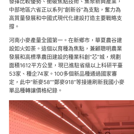
發揮比較優勢、衝破焦點技術、集聚新興產業，
中部地區六省正以系列“創新谷”為支點，奮力為
高質量發展和中國式現代化建設打造主要戰略支
撐。
河南小麥產量全國第一。在新鄉市，華夏農谷建
設如火如荼。這個以育種為焦點，兼顧聰明農業
發展和高標準農田建設的種業科創“芯”城，規劃
面積1612平方公里，現已進駐省級以上科研平臺
53家、種企74家。100多個新品種通過國家審
定，此中“新麥58”“鄭麥918”等接連刷新我國小麥
單品種轉讓價格紀錄。