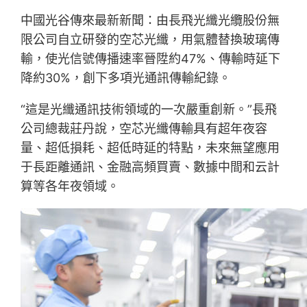
中國光谷傳來最新新聞：由長飛光纖光纜股份無
限公司自立研發的空芯光纖，用氣體替換玻璃傳
輸，使光信號傳播速率晉陞約47%、傳輸時延下
降約30%，創下多項光通訊傳輸紀錄。
“這是光纖通訊技術領域的一次嚴重創新。”長飛
公司總裁莊丹說，空芯光纖傳輸具有超年夜容
量、超低損耗、超低時延的特點，未來無望應用
于長距離通訊、金融高頻買賣、數據中間和云計
算等各年夜領域。