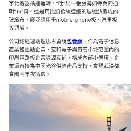
字化機器飛速運轉，“吐”出一張張薄如蟬翼的通
明“布”料。這是用比頭發絲還細的玻纖絲織成的
玻纖布，廣泛應用于mobile_phone板、汽車板
等領域。
公司總經理助理馬占勇說
包養網
，作為電子信息
產業鏈重點企業，宏和電子與黃石市域范圍內的
印刷電路板企業資源互補，構成內部小循環。企
業還直接為中國光谷供給產品支撐，實現武漢都
會圈內年夜循環。