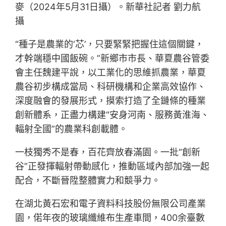
麥（2024年5月31日攝）。新華社記者 劉力航
攝
“種子是農業的‘芯’，只要緊緊把握住這個關鍵，
才幹端穩中國飯碗。”新鄉市市長、華夏農谷管委
會主任魏建平說，以工業化的思維抓農業，華夏
農谷初步構成當局、科研機構和企業高效協作、
深度融會的發展形式，摸索打造了全鏈條的種業
創新體系，正盡力構建“安身河南、服務黃淮海、
輻射全國”的農業科創載體。
一枝獨秀不是春，百花齊放春滿園。一批“創新
谷”正發揮輻射帶動感化，推動區域內部加強一起
配合，不斷晉陞整體實力和競爭力。
在湖北黃石宏和電子資料科技股份無限公司產業
園，偌年夜的玻璃纖維布生產車間，400余臺數