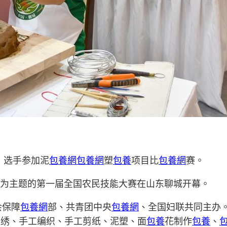
，选手参加泥
包養網
包養網
塑
包養
项目比
包養網
赛。
”为主题的第一届全国农民技能大赛在山东聊城开幕。
会保障
包養網
部、共青团中央
包養網
、全国妇联共同主办。
刺绣、手工编织、手工剪纸、泥塑、面
包養
花制作
包養
、