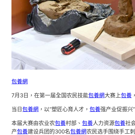
包養網
7月3日，在第一届全国农民技能
包養網
大赛上
包養
当日
包養網
，以“塑匠心育人才，
包養
强产业促振兴
本届大赛由农业农
包養
村部、
包養
人力资源
包養
社
产
包養
建设兵团的300名
包養網
农民选手围绕手工