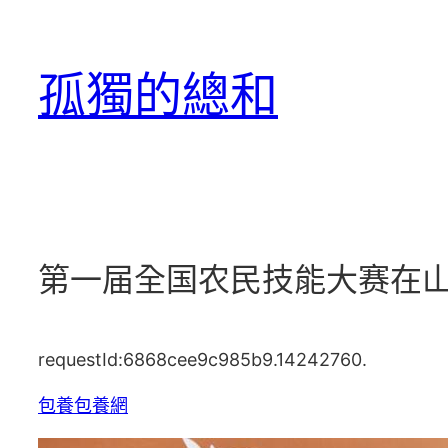
跳
至
孤獨的總和
主
要
內
容
第一届全国农民技能大赛在山
requestId:6868cee9c985b9.14242760.
包養
包養網