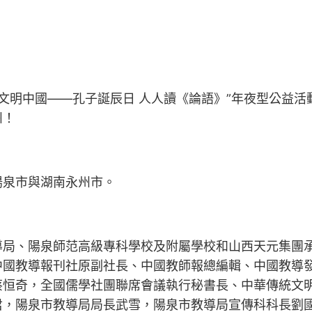
論語》 文明中國——孔子誕辰日 人人讀《論語》”年夜型公
州！
陽泉市與湖南永州市。
導局、陽泉師范高級專科學校及附屬學校和山西天元集團
中國教導報刊社原副社長、中國教師報總編輯、中國教導
蔡恒奇，全國儒學社團聯席會議執行秘書長、中華傳統文
君，陽泉市教導局局長武雪，陽泉市教導局宣傳科科長劉