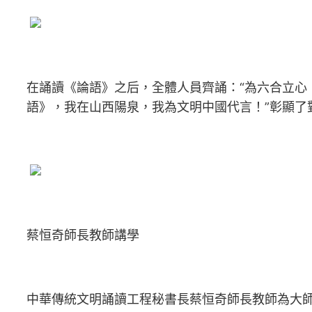
在誦讀《論語》之后，全體人員齊誦：“為六合立心
語》，我在山西陽泉，我為文明中國代言！”彰顯了
蔡恒奇師長教師講學
中華傳統文明誦讀工程秘書長蔡恒奇師長教師為大