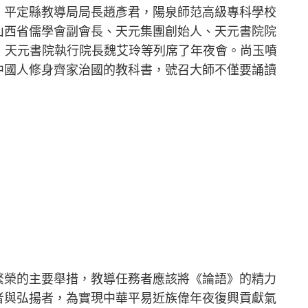
，平定縣教導局局長趙彥君，陽泉師范高級專科學校
山西省儒學會副會長、天元集團創始人、天元書院院
鶴，天元書院執行院長魏艾玲等列席了年夜會。尚玉噴
中國人修身齊家治國的教科書，號召大師不僅要誦讀
繁榮的主要舉措，教導任務者應該將《論語》的精力
者與弘揚者，為實現中華平易近族偉年夜復興貢獻氣