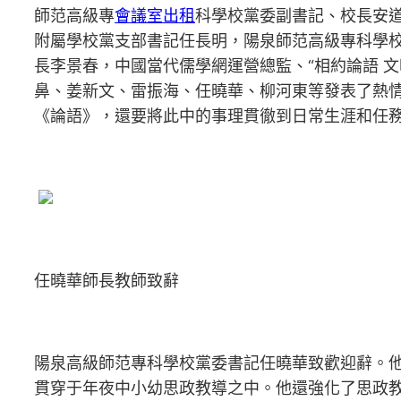
師范高級專
會議室出租
科學校黨委副書記、校長安
附屬學校黨支部書記任長明，陽泉師范高級專科學
長李景春，中國當代儒學網運營總監、“相約論語 
鼻、姜新文、雷振海、任曉華、柳河東等發表了熱
《論語》，還要將此中的事理貫徹到日常生涯和任
任曉華師長教師致辭
陽泉高級師范專科學校黨委書記任曉華致歡迎辭。
貫穿于年夜中小幼思政教導之中。他還強化了思政