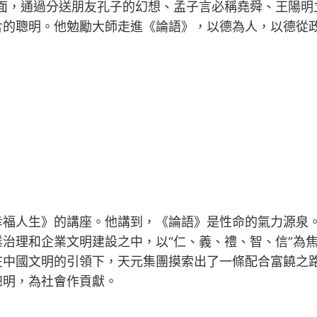
方面，通過分送朋友孔子的幻想、孟子言必稱堯舜、王陽明
含的聰明。他勉勵大師走進《論語》，以德為人，以德從
幸福人生》的講座。他講到，《論語》是性命的氣力源泉
治理和企業文明建設之中，以“仁、義、禮、智、信”為焦
在中國文明的引領下，天元集團摸索出了一條配合富饒之
聰明，為社會作貢獻。