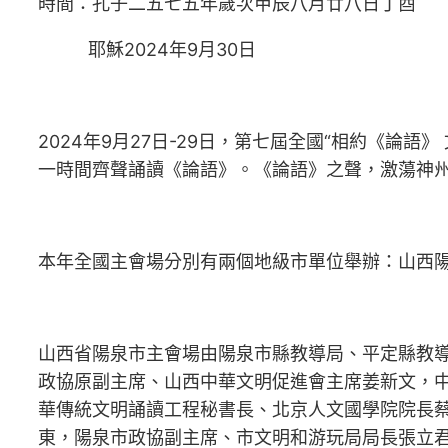
時間：孔子二五七五年歲次甲辰八月廿八日丁酉
耶穌2024年9月30日
2024年9月27日-29日，第七屆全國“相約《
一時間齊聲誦讀《論語》。《論語》之聲，激蕩神
本年全國主會場分別有兩個地級市單位舉辦：山西
山西省陽泉市主會場由陽泉市縣教導局、平定縣教
政協原副主席、山西中華文明促進會主席姜新文，
華傳統文明誦讀工程秘書長、北京人文國學院院長
東，陽泉市政協副主席、市文明和游玩局局長張立