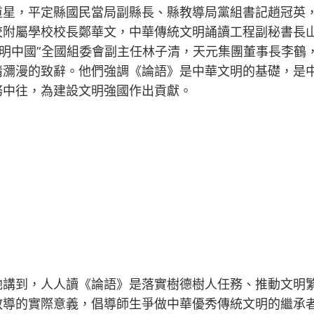
道星，平定縣國民當局副縣長、縣教導局黨組書記趙冠英
校附屬學校校長鄭華文，中華傳統文明誦讀工程副秘書長
文明中國”全國組委會副主任林子清，天元集團董事長李
情瀰漫的致辭。他們強調《論語》是中華文明的基礎，是
務中往，為建設文明強國作出貢獻。
他講到，人人讀《論語》是落實樹德樹人任務、推動文明
教導的實際意義，倡導師生爭做中華優秀傳統文明的繼承