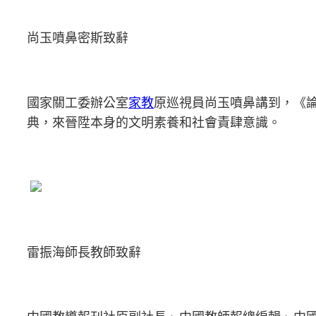
尚玉噴鼻密斯致辭
國家關工委辦公室
家教
原巡視員尚玉噴鼻講到，《
典，來晉陞本身的文明素養和社會責肆意識。
雷振海師長教師致辭