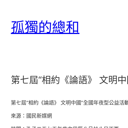
跳
至
孤獨的總和
主
要
內
容
第七屆“相約《論語》 文明
第七屆“相約《論語》 文明中國”全國年夜型公益活
來源：國民新媒網