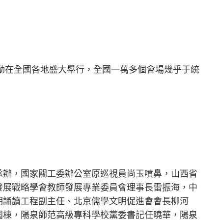
益活動在全國各地盛大舉行，全國一萬多個會場幾乎于統
承辦，國家關工委辦公室原巡視員尚玉噴鼻，山西省
發展戰略學會教師發展專業委員會理事長雷振海，中
明誦讀工程副主任、北京儒學文明促進會會長柳河
國棟，陽泉師范高級專科學校黨委書記任曉華，陽泉