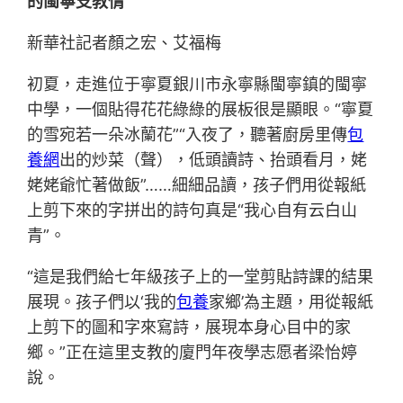
的閩寧支教情
新華社記者顏之宏、艾福梅
初夏，走進位于寧夏銀川市永寧縣閩寧鎮的閩寧
中學，一個貼得花花綠綠的展板很是顯眼。“寧夏
的雪宛若一朵冰蘭花”“入夜了，聽著廚房里傳
包
養網
出的炒菜（聲），低頭讀詩、抬頭看月，姥
姥姥爺忙著做飯”……細細品讀，孩子們用從報紙
上剪下來的字拼出的詩句真是“我心自有云白山
青”。
“這是我們給七年級孩子上的一堂剪貼詩課的結果
展現。孩子們以‘我的
包養
家鄉’為主題，用從報紙
上剪下的圖和字來寫詩，展現本身心目中的家
鄉。”正在這里支教的廈門年夜學志愿者梁怡婷
說。