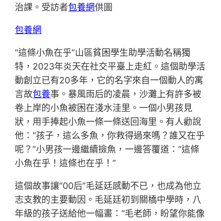
治課。受訪者
包養網
供圖
包養網
“這條小魚在乎”山區貧困學生助學活動名稱獨
特，2023年炎天在社交平臺上走紅。這個助學活
動創立已有20多年，它的名字來自一個動人的寓
言故
包養
事。暴風雨后的凌晨，沙灘上有許多被
卷上岸的小魚被困在淺水洼里。一個小男孩見
狀，用手捧起小魚一條一條送回海里。有人勸說
他：“孩子，這么多魚，你救得過來嗎？誰又在乎
呢？”小男孩一邊繼續撿魚，一邊答覆道：“這條
小魚在乎！這條也在乎！”
這個故事讓“00后”毛延廷感動不已，也成為他立
志支教的主要動因。毛延廷初到關橋中學時，八
年級的孩子送給他一幅畫：“毛老師，盼望你能像