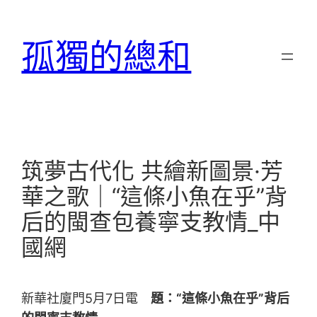
跳
至
孤獨的總和
主
要
內
容
筑夢古代化 共繪新圖景·芳
華之歌｜“這條小魚在乎”背
后的閩查包養寧支教情_中
國網
新華社廈門5月7日電
題：“這條小魚在乎”背后