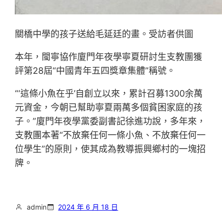
關橋中學的孩子送給毛延廷的畫。受訪者供圖
本年，閩寧協作廈門年夜學寧夏研討生支教團獲
評第28屆“中國青年五四獎章集體”稱號。
“‘這條小魚在乎’自創立以來，累計召募1300余萬
元資金，今朝已幫助寧夏兩萬多個貧困家庭的孩
子。”廈門年夜學黨委副書記徐進功說，多年來，
支教團本著“不放棄任何一條小魚、不放棄任何一
位學生”的原則，使其成為教導振興鄉村的一塊招
牌。
admin
2024 年 6 月 18 日