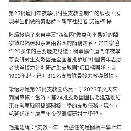
第25批廈門年夜學研討生支教團制作的展板，展
現學生們做的剪貼詩。新華社記者 艾福梅 攝
陸續接納了來自寧夏“西海固”數萬移平易近的閩
寧鎮以福建和寧夏兩省區的簡稱定名，是閩寧協
作20多年的主要歷史見證。閩寧協作廈門年夜學
寧夏研討生支教團是全國首批參加“中國青年志愿
者扶貧接力計劃研討生支教團”項目標團隊，自
1999年起，已有312名支教隊員接力教導幫扶。
梁怡婷是第25批支教團成員，于2023年炎天來
到閩寧鎮。當時，第24批支教團團長毛延廷剛結
束在海原縣關橋鄉關橋中學的支教任務。現在，
毛延廷正在廈門年夜學繼續研討生學習。
毛延廷說：“支教一年，我擔任的是關橋中學七年