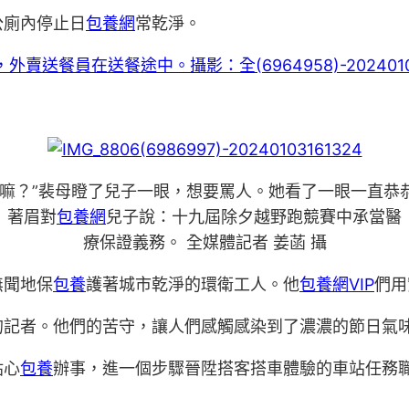
公廁內停止日
包養網
常乾淨。
嘛？”裴母瞪了兒子一眼，想要罵人。她看了一眼一直恭
著眉對
包養網
兒子說：十九屆除夕越野跑競賽中承當醫
療保證義務。 全媒體記者 姜菡 攝
無聞地保
包養
護著城市乾淨的環衛工人。他
包養網VIP
們用
的記者。他們的苦守，讓人們感觸感染到了濃濃的節日氣
貼心
包養
辦事，進一個步驟晉陞搭客搭車體驗的車站任務