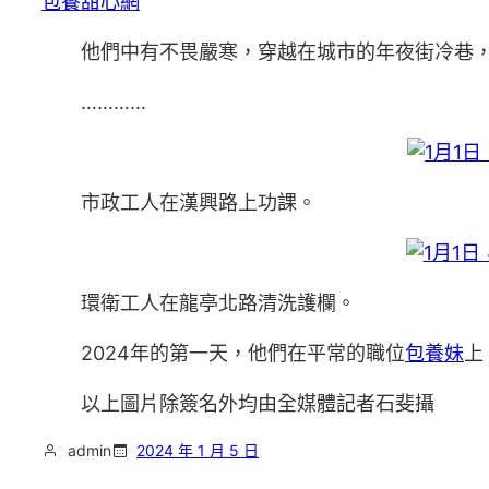
包養甜心網
他們中有不畏嚴寒，穿越在城市的年夜街冷巷
…………
市政工人在漢興路上功課。
環衛工人在龍亭北路清洗護欄。
2024年的第一天，他們在平常的職位
包養妹
上
以上圖片除簽名外均由全媒體記者石斐攝
admin
2024 年 1 月 5 日