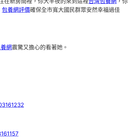
住在新房間裡，你大半夜的來到這裡
台灣包養網
，你
，
包養網評價
確保全市寬大國民群眾安然幸福過佳
包養網
震驚又擔心的看著她。