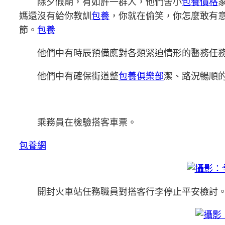
除夕假期，有如許一群人，他們舍小
包養價格
媽還沒有給你教訓
包養
，你就在偷笑，你怎麼敢有
節。
包養
他們中有時辰預備應對各類緊迫情形的醫務任
他們中有確保街道整
包養俱樂部
潔、路況暢順的
乘務員在檢驗搭客車票。
包養網
開封火車站任務職員對搭客行李停止平安檢討