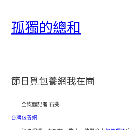
跳
至
孤獨的總和
主
要
內
容
節日覓包養網我在崗
全媒體記者 石斐
台灣包養網