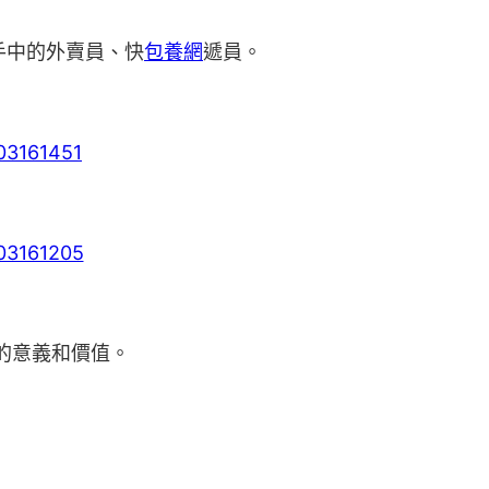
手中的外賣員、快
包養網
遞員。
的意義和價值。