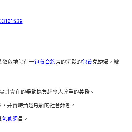
恭敬敬地站在一
包養合約
旁的沉默的
包養
兒媳婦，皺
實其實在的舉動擔負起令人尊重的義務。
味，并實時清楚最新的社會靜態。
職
包養網
員。