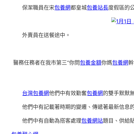
保潔職員在宋
包養網
都皇城
包養站長
度假區的
外賣員在送餐途中。
醫務任務者在我市第三“你問
包養金額
你媽
包養網
幹
台灣包養網
他們中有效勤奮
包養網
的雙手默默
他們中有記載著時期的變遷、傳遞著最新信息
他們中有自動為搭客處理
包養網站
題目、供給