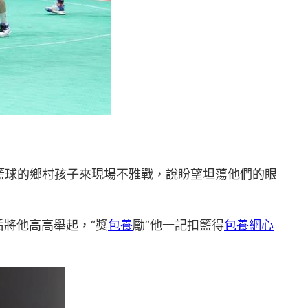
籃球的鄉村孩子來現場不雅戰，說盼望坦蕩他們的眼
將他高高舉起，“獎
包養
勵”他一記扣籃得
包養網心