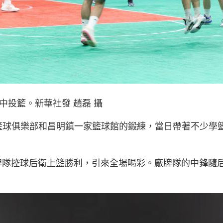
中投籃。新華社發 趙磊 攝
籃球俱樂部和昌明鎮一家籃球館的鍛練，當日帶著不少學
隊控球后衛上籃勝利，引來全場喝彩。廠牌隊的中鋒隨后