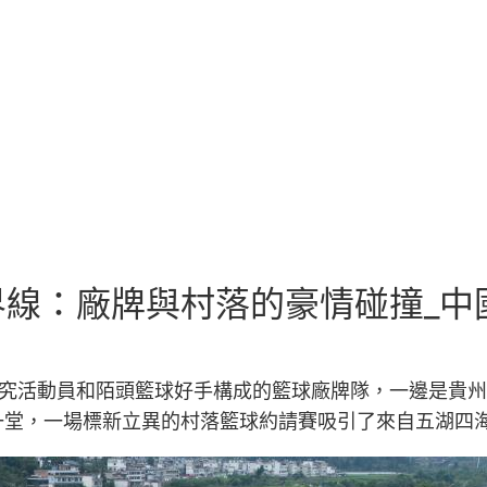
線：廠牌與村落的豪情碰撞_中
研究活動員和陌頭籃球好手構成的籃球廠牌隊，一邊是貴州
一堂，一場標新立異的村落籃球約請賽吸引了來自五湖四