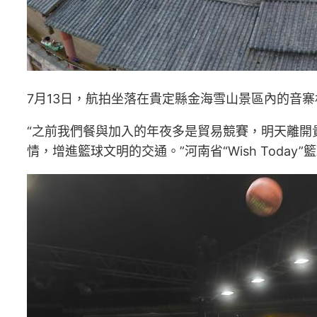
7月13日，航拍坐落在貴定縣金海雪山景區內的音寨
“之前我們餐與加入的年夜多是貿易競賽，明天離
情，增進籃球文明的交通。”河南省“Wish Toda