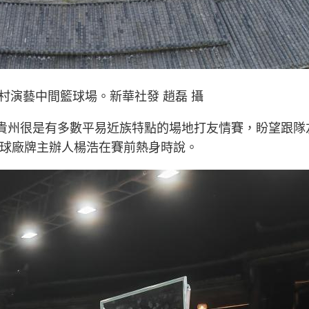
村演藝中間籃球場。新華社發 趙磊 攝
開貴州很是有多數平易近族特點的場地打友情賽，盼望跟隊
y”籃球廠牌主辦人楊浩在賽前熱身時說。