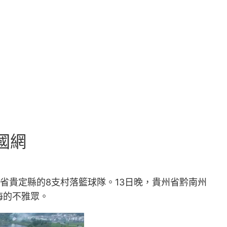
國網
省貴定縣的8支村落籃球隊。13日晚，貴州省黔南州
海的不雅眾。