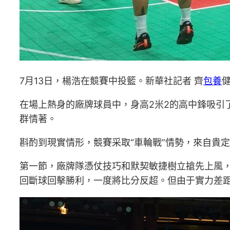
7月13日，楊浩在競賽中投籃。新華社記者 齊
包養
健
在場上熱身的廠牌球員中，身高2米2的高中鋒吸引了
群情著。
斟酌到現實情形，競賽采取“車輪戰”情勢，來自貴
第一節，廠牌隊憑仗技巧和默契敏捷樹立搶先上風
回斷球回擊勝利，一度將比分反超。但由于實力差距，