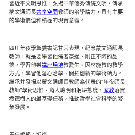
習近平文明思惟，弘揚中華優秀傳統文明，傳承
蒙文通師長
共享空間
教師的治學精力，具有主要
的學術價值和積極的現實意義。
四川年夜學黨委書記甘雨表現，紀念蒙文通師長
教師，就是要學習他儒者豪邁、剛正不阿的品
德，學習他樂
講座場地
教愛生、因材施教的教學
方式，學習他潛心治學、開拓創新的學術精力。
繼承并發揚以蒙文通師長教師為代表的“年夜師長
教師”學術思惟、育人聰明和躬耕態度，
家教
落實
樹德樹人的最基礎任務，推動哲學社會科學的繁
榮發展。
責任編輯：近復