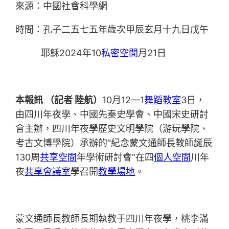
來源：中國社會科學網
時間：孔子二五七五年歲次甲辰玄月十九日戊午
耶穌2024年10
私密空間
月21日
本報訊 （記者
陸航）
10月12—1
舞蹈教室
3日，
由四川年夜學、中國先秦史學會、中國宋史研討
會主辦，四川年夜學歷史文明學院（游玩學院、
考古文博學院）承辦的“紀念蒙文通師長教師誕辰
130周
共享空間
年學術研討會”在四
個人空間
川年
夜
共享會議室
學召開
教學場地
。
蒙文通師長教師長期執教于四川年夜學，桃李滿