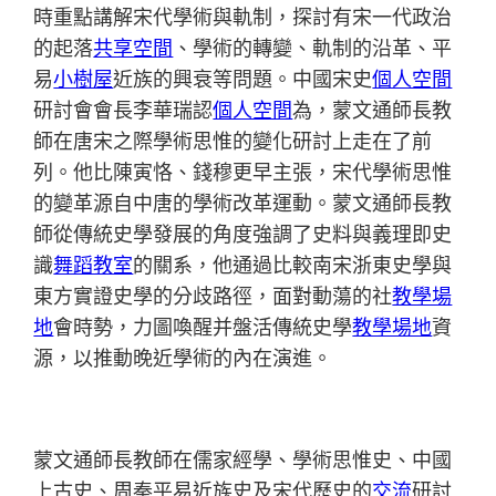
時重點講解宋代學術與軌制，探討有宋一代政治
的起落
共享空間
、學術的轉變、軌制的沿革、平
易
小樹屋
近族的興衰等問題。中國宋史
個人空間
研討會會長李華瑞認
個人空間
為，蒙文通師長教
師在唐宋之際學術思惟的變化研討上走在了前
列。他比陳寅恪、錢穆更早主張，宋代學術思惟
的變革源自中唐的學術改革運動。蒙文通師長教
師從傳統史學發展的角度強調了史料與義理即史
識
舞蹈教室
的關系，他通過比較南宋浙東史學與
東方實證史學的分歧路徑，面對動蕩的社
教學場
地
會時勢，力圖喚醒并盤活傳統史學
教學場地
資
源，以推動晚近學術的內在演進。
蒙文通師長教師在儒家經學、學術思惟史、中國
上古史、周秦平易近族史及宋代歷史的
交流
研討