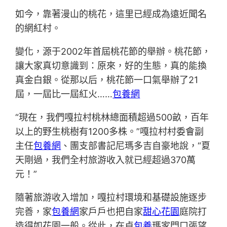
如今，靠著漫山的桃花，這里已經成為遠近聞名
的網紅村。
變化，源于2002年首屆桃花節的舉辦。桃花節，
讓大家真切意識到：原來，好的生態，真的能換
真金白銀。從那以后，桃花節一口氣舉辦了21
屆，一屆比一屆紅火……
包養網
“現在，我們嘎拉村桃林總面積超過500畝，百年
以上的野生桃樹有1200多株。”嘎拉村村委會副
主任
包養網
、團支部書記尼瑪多吉自豪地說，“夏
天剛過，我們全村旅游收入就已經超過370萬
元！”
隨著旅游收入增加，嘎拉村環境和基礎設施逐步
完善，家
包養網
家戶戶也把自家
甜心花園
庭院打
造得如花園一般。從此，在卓
包養
瑪家門口張望