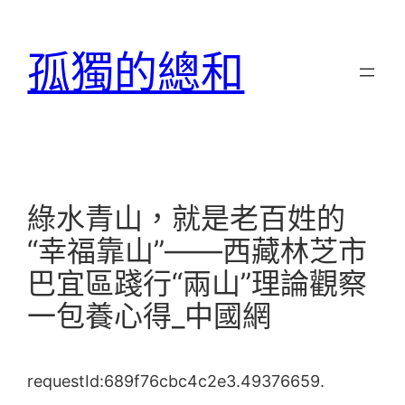
跳
至
孤獨的總和
主
要
內
容
綠水青山，就是老百姓的
“幸福靠山”——西藏林芝市
巴宜區踐行“兩山”理論觀察
一包養心得_中國網
requestId:689f76cbc4c2e3.49376659.