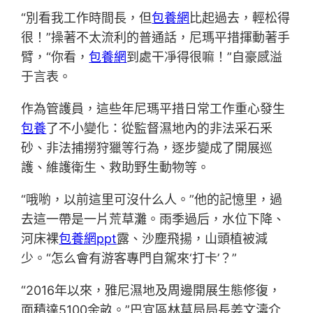
“別看我工作時間長，但
包養網
比起過去，輕松得
很！”操著不太流利的普通話，尼瑪平措揮動著手
臂，“你看，
包養網
到處干凈得很嘛！”自豪感溢
于言表。
作為管護員，這些年尼瑪平措日常工作重心發生
包養
了不小變化：從監督濕地內的非法采石釆
砂、非法捕撈狩獵等行為，逐步變成了開展巡
護、維護衛生、救助野生動物等。
“哦喲，以前這里可沒什么人。”他的記憶里，過
去這一帶是一片荒草灘。雨季過后，水位下降、
河床裸
包養網ppt
露、沙塵飛揚，山頭植被減
少。“怎么會有游客專門自駕來‘打卡’？”
“2016年以來，雅尼濕地及周邊開展生態修復，
面積達5100余畝。”巴宜區林草局局長姜文濤介