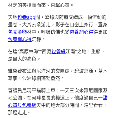
林芝的美撲面而來、直擊心靈。
天地
包養app
間，翠綠與蔚藍交織成一幅流動的
畫卷。大片云朵游走，影子在山巒上穿行。置身
包養金額
林中，呼吸仿佛也變
包養網心得
得更加
包養網心得
沉靜。
在這“高原林海”“西藏
包養網
江南”之地，生態，
是最大的亮色。
雅魯藏布江與尼洋河的交匯處，碧波蕩漾，草木
蔥蘢，沙洲綠樹蓬勃盎然。
管護員尼瑪平措騎上車，一天三次來雅尼國家濕
地公園。在河畔長長的棧道上，他度過自己一
甜
心寶貝包養網
天中的絕大部分時間。這里看看，
那邊走走。