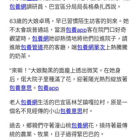
包養網
調研員、巴宜區分局局長格桑扎西說。
63歲的大娘卓瑪，早已習慣陌生訪客的到來。她
不太會說普通話，當游
包養app
客在院門口好奇
觀望時，
包養網
她卻熱情地將他們拉進院子，請
進敞
包養管道
亮的客廳，端
包養網單次
上熱騰騰
的奶茶。
“來嘛！”大娘黝黑的面龐上透出微笑。在她身
后，偌大院子里種滿了花，迎著陽光熱烈綻放著
包養意思
。
包養app
老人
包養網
生活的巴宜區林芝鎮嘎拉村，原是一
個名不見經傳的小山
包養意思
村。
過去，鄉親們守著漫山桃
包養網
花，操持著最傳
統的農業、牧業，日子過得緊巴巴的。