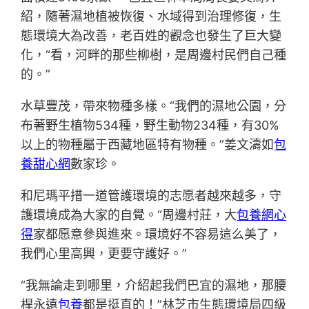
紹，隨著濕地植被恢復、水域得到治理修復，生
態環境大為改善，老百姓的觀念也發生了巨大變
化，“看，河畔的那些柳樹，是周邊村民們自己種
的。”
水草豐茂，帶來物種多樣。“我們的濕地公園，分
布著野生植物534種，野生動物234種，有30%
以上的物種屬于西藏地區特有物種。”姜文濤如
包
養甜心網
數家珍。
和尼瑪平措一道管護環境的志愿者越來越多，守
護環境成為大家的自覺。“周邊村莊，大
包養網心
得
家都愿意參與進來。環境好不容易這么美了，
我們心里高興，更要守護好。”
“我無論走到哪里，介紹起我們巴宜的濕地，那腰
桿永遠
包養
都是挺直的！”林芝市生態環境局四級