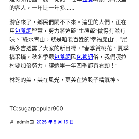
的客人，一年比一年多……
游客來了，鄉民們閑不下來。這里的人們，正在
用
包養網
智慧，努力將這碗“生態飯”做得有滋有
味。“綠水青山，就是咱老百姓的‘幸福靠山’！”尼
瑪多吉透露了大家的新目標，“春季賞桃花，夏季
搞采摘，秋冬季觀
包養網
民
包養網
俗，我們嘎拉
村要加倍努力，讓這里一年四季都有看頭！”
林芝的美，美在風光，更美在這股子精氣神。
TC:sugarpopular900
admin
2025 年 8 月 16 日