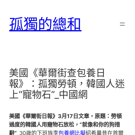
跳
至
孤獨的總和
主
要
內
容
美國《華爾街查包養日
報》：孤獨勞頓，韓國人迷
上“寵物石”_中國網
美國《華爾街日報》3月17日文章，原題：勞頓
過度的韓國人用寵物石放松，“就像和你的狗措
辭”
30歲的下班族李
包養網比擬
紹希曩昔在首爾