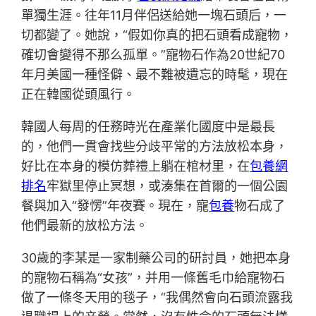
單獨生涯。往年11月伴侶送給她一塊石頭后，一
切都變了。她說，“假如你真的把石頭看成寵物，
確切會變得不那么孤單。”寵物石作為20世紀70
年月美國一種怪僻、最不難被遺忘的時髦，現在
正在韓國從頭風行。
韓國人每周的任務時光在產業化國度中是最長
的，他們一貫會找些分歧平常的方法放松本身，
好比在本身的模仿葬禮上躺在棺材里，在
包養網
排名
牢獄里停止冥想，或湊集在首爾的一個公園
餐與加入“發愣”年夜賽。現在，寵
包養
物石成了
他們最新的放松方法。
30歲的李某是一家制藥公司的研討員，她把本身
的寵物石稱為“女孩”，并用一條舊毛巾給寵物石
做了一條冬天用的毯子，“我偶然會向石頭流露我