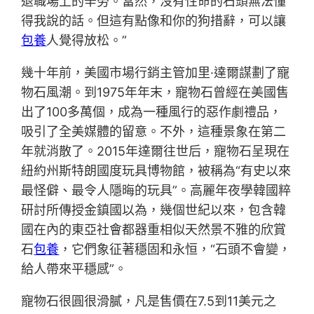
退職場上的辛勞。當然，沒有性命的石頭無法懂
得我說的話。但這有點像和你的狗措辭，可以讓
包養
人覺得放松。”
幾十年前，美國市場行銷主管加里·達爾謀劃了寵
物石風潮。到1975年年末，寵物石曾經在美國售
出了100多萬個，成為一種風行的惡作劇禮品，
吸引了全美媒體的留意。不外，這種景象在第二
年就消散了。2015年達爾往世后，寵物石呈現在
紐約州斯特朗國度玩具博物館，被稱為“有史以來
最怪僻、最令人隱晦的玩具”。高麗年夜學韓國粹
研討所傳授金鎮國以為，幾個世紀以來，包含韓
國在內的東亞社會都器重相似天然景不雅的欣賞
石
包養
，它們象征著穩固和永恒，“石頭不會變，
給人帶來平穩感”。
寵物石很圓很滑膩，凡是售價在7.5到11美元之