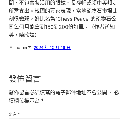
間，不包含裝潢用的眼鏡、長襪帽或領巾等額定
所需支出。韓國的賣家表現，當地寵物石市場此
刻很微弱，好比名為“Chess Peace”的寵物石公
司每個月能拿到150到200份訂單。（作者孫知
英，陳欣譯）
admin
2024 年 10 月 16 日
發佈留言
發佈留言必須填寫的電子郵件地址不會公開。
必
填欄位標示為
*
留言
*