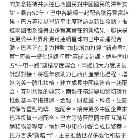
的美意招待并表達巴西國民對中國國民的深摯友
誼。曩昔50年，巴中各範疇一起配合獲得豐富結
果。巴方等待以習近平主席拜訪為新出發點，推
進兩國關系獲得更多實其實在的新結果，聯袂構
建更公平世界和更可連續星球的巴中命運配合
體。巴西正在鼎力推動“加快增加打算”“新產業打
算”“南美一體化道路打算”等成長計謀，這些同中
方“一帶一路”建議高度契合，兩邊加大力度成長
計謀對接，將極年夜助力巴西再產業化過程，增
進南美一體化扶植，建立成長中國度連合一起配
合、互利共贏的典范。兩邊任務組要加緊切磋并
推動基本舉措措施、金融、財產鏈、科技、生態
環保等重點範疇一起配合。接待更多中國企業來
巴西投資一起配合。巴方等待晉陞同中國互聯互
通和物流程度，增進巴中和拉中配合成長繁華。
巴方否決“新暗鬥”，主意推動世界多極化和基于