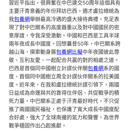
習近平指出，很興奮在中巴建交50周年這個具有
主要汗青意義的年份拜訪巴西。適才盧拉總統為
我
包養網
舉辦最高冷遇的盛大接待典禮，充足表
現了對中巴關系的高度器重以及對中國國民的密
意厚誼，令我深受激動。中國和巴西是工具半球
兩年夜成長中國度。回想曩昔50年，中巴關系跨
越山海，摸索動身展
包養網比擬
中年夜國彼此尊
敬、互利友愛、一起配合共贏的對的相處之道。
巴西是首個同中國樹立計謀伙伴關
包養網
系的國
度、首個同中國樹立周全計謀伙伴關系的拉美國
度。近年來，在我和盧拉總統計謀引領下，兩國
日益成為命運與共的靠得住伴侶、共促戰爭的積
死力量，中巴關系正處于汗青最好時代，不只促
進了兩國國民福祉，也保護了寬大成長中國度配
合好處，強大了全球南邊的氣力和聲響，為世界
戰爭穩固作出凸起進獻。