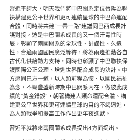
習近平誇大，明天我們將中巴關系定位晉陞為聯
袂構建更公平世界和更可連續星球的中巴命運配
合體，同時將共建“一帶一路”建議同巴西成長計
謀對接，這是中巴關系成長的又一個汗青性時
辰，彰顯了兩國關系的全球性、計謀性、久遠
性，合適兩國國民廣泛等待，將為兩邊推動各自
古代化供給動力支持，同時也彰顯了中巴聯袂保
護國際公正公理、增進世界配合成長的決計。中
方愿同巴方一道，以人類前程為懷、以國民福祉
為念，不竭豐盛新時期中巴關系內在，做彼此成
績的“黃金錯誤”，朝著構建人類命運配合體、構
建更公平世界和更可連續星球的目的不竭邁進，
為人類戰爭和提高工作作出更年夜進獻。
習近平就將來兩國關系成長提出4方面提出。