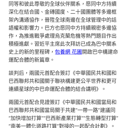
同等和彼此尊敬的全球伙伴關系，愿同中方持續
深化在結合國、金磚國度、二十國團體等多邊框
架內溝通協作，晉陞全球南邊在全球管理中的話
語權和影響力。巴方也愿同中方持續親密多邊協
作，為推進戰爭處理烏克蘭危機等熱門題目作出
積極進獻。習近平主席此次拜訪已成為巴中關系
史上的新的里程碑，
包養網 花圃
開啟巴中構建命
運配合體的新篇章。
談判后，兩國元首配合簽訂《中華國民共和國和
巴西聯邦共和國關于聯袂構建更公平世界和更可
連續星球的中巴命運配合體的結合講明》。
兩國元首配合見證簽訂《中華國民共和國當局和
巴西聯邦共和國當局關于共建“一帶一路”建議同
“加快增加打算”“巴西新產業打算”“生態轉型打算”
“南美一體化道路打算”對接的一起配合計劃》。