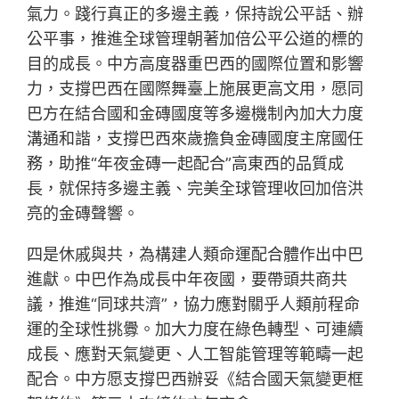
氣力。踐行真正的多邊主義，保持說公平話、辦
公平事，推進全球管理朝著加倍公平公道的標的
目的成長。中方高度器重巴西的國際位置和影響
力，支撐巴西在國際舞臺上施展更高文用，愿同
巴方在結合國和金磚國度等多邊機制內加大力度
溝通和諧，支撐巴西來歲擔負金磚國度主席國任
務，助推“年夜金磚一起配合”高東西的品質成
長，就保持多邊主義、完美全球管理收回加倍洪
亮的金磚聲響。
四是休戚與共，為構建人類命運配合體作出中巴
進獻。中巴作為成長中年夜國，要帶頭共商共
議，推進“同球共濟”，協力應對關乎人類前程命
運的全球性挑釁。加大力度在綠色轉型、可連續
成長、應對天氣變更、人工智能管理等範疇一起
配合。中方愿支撐巴西辦妥《結合國天氣變更框