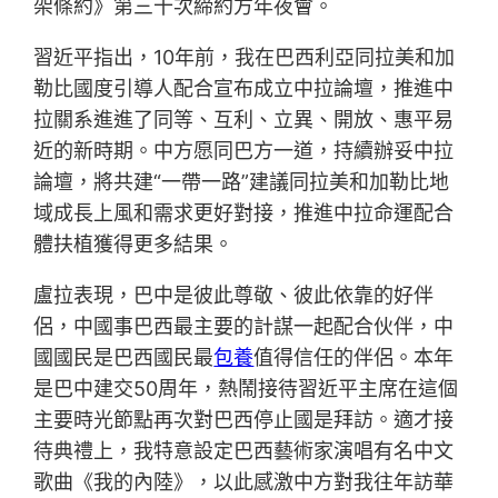
架條約》第三十次締約方年夜會。
習近平指出，10年前，我在巴西利亞同拉美和加
勒比國度引導人配合宣布成立中拉論壇，推進中
拉關系進進了同等、互利、立異、開放、惠平易
近的新時期。中方愿同巴方一道，持續辦妥中拉
論壇，將共建“一帶一路”建議同拉美和加勒比地
域成長上風和需求更好對接，推進中拉命運配合
體扶植獲得更多結果。
盧拉表現，巴中是彼此尊敬、彼此依靠的好伴
侶，中國事巴西最主要的計謀一起配合伙伴，中
國國民是巴西國民最
包養
值得信任的伴侶。本年
是巴中建交50周年，熱鬧接待習近平主席在這個
主要時光節點再次對巴西停止國是拜訪。適才接
待典禮上，我特意設定巴西藝術家演唱有名中文
歌曲《我的內陸》，以此感激中方對我往年訪華