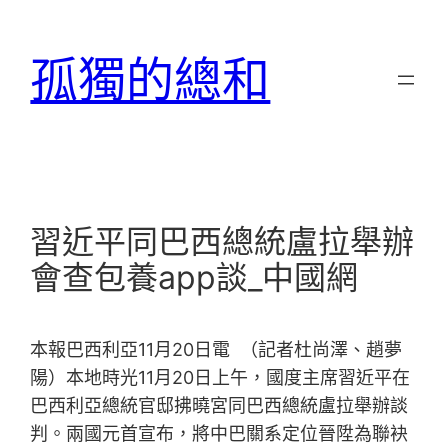
跳
至
孤獨的總和
主
要
內
容
習近平同巴西總統盧拉舉辦
會查包養app談_中國網
本報巴西利亞11月20日電 （記者杜尚澤、趙夢
陽）本地時光11月20日上午，國度主席習近平在
巴西利亞總統官邸拂曉宮同巴西總統盧拉舉辦談
判。兩國元首宣布，將中巴關系定位晉陞為聯袂