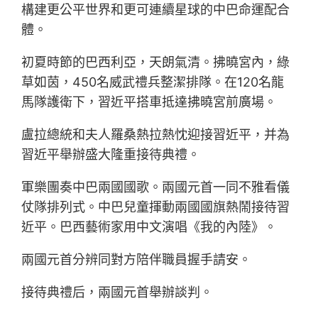
構建更公平世界和更可連續星球的中巴命運配合
體。
初夏時節的巴西利亞，天朗氣清。拂曉宮內，綠
草如茵，450名威武禮兵整潔排隊。在120名龍
馬隊護衛下，習近平搭車抵達拂曉宮前廣場。
盧拉總統和夫人羅桑熱拉熱忱迎接習近平，并為
習近平舉辦盛大隆重接待典禮。
軍樂團奏中巴兩國國歌。兩國元首一同不雅看儀
仗隊排列式。中巴兒童揮動兩國國旗熱鬧接待習
近平。巴西藝術家用中文演唱《我的內陸》。
兩國元首分辨同對方陪伴職員握手請安。
接待典禮后，兩國元首舉辦談判。