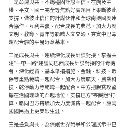
一是命運與共，不竭穩固計謀互信。在觸及主
權、平安、國土完全等焦點好處題目上果斷彼此
支撐，做彼此信任的計謀伙伴和全球南邊國度連
合協作、互利共贏、配合成長的典范。加大力度
文明、教導、青年等範疇人文交通，夯實中巴命
運配合體的平易近意基本。
二是成長與共，連續深化成長計謀對接。掌握共
建“一帶一路”建議同巴西成長計謀對接的汗青機
會，深化經貿、基本舉措措施、金融、科技、環
保等重點範疇一起配合，加大力度航天、農業科
技、乾淨動力等範疇一起配合。中方把脫貧攻堅
擺在治國理政的凸起地位，支撐巴方“零饑餓”打
算，愿同巴方持續加大力度減貧一起配合，讓兩
國國民過上更美妙生涯。
三是擔負與共，為保護世界戰爭和公理展示中巴