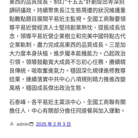
東西的品質成長、制訂“十五五”計劃提出等深刻
調研議政，持續聚焦長江生態周遭的狀況維護重
點難點題目展開平易近主監視。全國工商聯要領
導平易近營經濟人士堅持創業熱忱、提振成長信
念，領導平易近營企業樹立和完美中國特點古代
企業軌制、盡力完成高東西的品質成長。三是加
大力度本身扶植，進步履本能機能力。凸起政治
引領，領導鼓勵寬大成員不忘初心任務，賡續精
良傳統，吸取奮進氣力。穩固深化規律進修教導
結果，連續落實中共中心八項規則精力推進改變
風格，穩固成長傑出政治生態。
石泰峰，各平易近主黨派中心、全國工商聯有關
擔任人，中心有關部分擔任同道餐與加入運動。
admin
2025 年 2 月 3 日