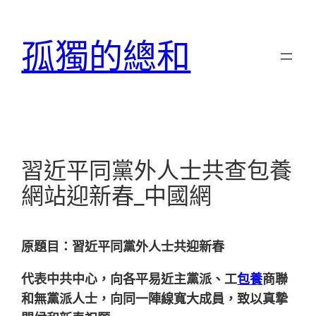
跳
至
孤獨的總和
主
要
內
容
習近平同黨外人士共查包養
網站迎新春_中國網
原題目：
習近平同黨外人士共迎新春
代表中共中心，向各平易近主黨派、工
包養
商聯
和無黨派人士，向同一陣線寬大成員，致以真摯