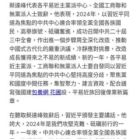
蔡達峰代表各平易近主黨派中心、全國工商聯和
無黨派人士致辭。他表現，2024年，以習近平同
道為焦點的中共中心連合率領全黨全國各族國
民，高舉旗號、砥礪奮進，成功召開中共二十屆
三中全會，作出進一個步驟周全深化改造、推動
中國式古代化的嚴重決議，冷靜應對挑釁，改造
成長獲得來之不易的新成績。新的一年，各平易
近主黨派、工商聯和無黨派人士要自發同以習近
平同道為焦點的中共中心堅持高度分歧，聚焦黨
和國度中間任務，集智聚力、建言資政，配合譜
寫強國建
包養網 花圃
設、平易近族回復偉業新篇
章。
在聽取蔡達峰致辭后，習近平頒發主要講話。他
誇大，2024年是我們攻堅克難、砥礪前行的一
年。一年來，中共中心連合率領全黨全國各族國