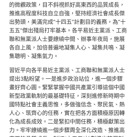
的微觀政策，目不斜視抓好高東西的品質成長，
推進高程度科技自立自強，堅持經濟社會成長傑
出勢頭，美滿完成“十四五”計劃目的義務，為“十
五五”傑出殘局打牢基本。各平易近主黨派、工商
聯和無黨派人士要繚繞中間、辦事年夜局，施展
各自上風，加倍普遍地凝集人心、凝集共鳴、凝
集聰明、凝集氣力。
習近平向各平易近主黨派、工商聯和無黨派人士
提出3點盼望。一是進步政治站位，進一個步驟
畫好齊心圓。緊緊掌握中國共產黨引導這個中國
新型政黨軌制的最基礎特征，深刻進修新時期中
國特點社會主義思惟，多做強信念、聚民氣、熱
人心、筑齊心的任務，實在把各方面積極原因轉
化為成長成效。二是緊扣中間任務，積極獻策出
力。牢牢繚繞進一個步驟周全深化改造、推進高