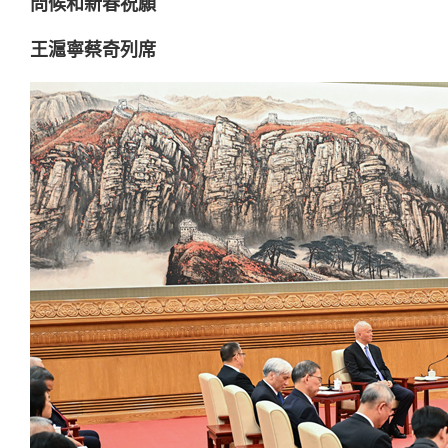
問候和新春祝願
王滬寧蔡奇列席