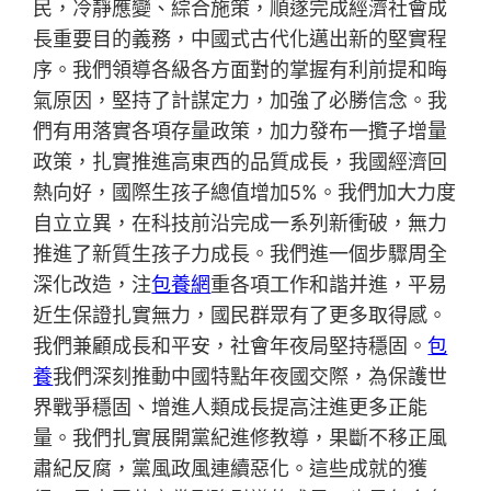
民，冷靜應變、綜合施策，順遂完成經濟社會成
長重要目的義務，中國式古代化邁出新的堅實程
序。我們領導各級各方面對的掌握有利前提和晦
氣原因，堅持了計謀定力，加強了必勝信念。我
們有用落實各項存量政策，加力發布一攬子增量
政策，扎實推進高東西的品質成長，我國經濟回
熱向好，國際生孩子總值增加5%。我們加大力度
自立立異，在科技前沿完成一系列新衝破，無力
推進了新質生孩子力成長。我們進一個步驟周全
深化改造，注
包養網
重各項工作和諧并進，平易
近生保證扎實無力，國民群眾有了更多取得感。
我們兼顧成長和平安，社會年夜局堅持穩固。
包
養
我們深刻推動中國特點年夜國交際，為保護世
界戰爭穩固、增進人類成長提高注進更多正能
量。我們扎實展開黨紀進修教導，果斷不移正風
肅紀反腐，黨風政風連續惡化。這些成就的獲