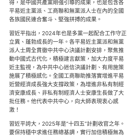
得，是中國共產黨剛強引導的成果，也是包含各
平易近主黨派、工商聯和無黨派人士在內的全國
各族國民連合奮斗、堅強拼搏的成果。
習近平指出，2024年也是多黨一起配合工作守正
立異、蓬勃成長的一年。各平易近主黨派和無黨
派人士周全貫徹中共中心決議計劃安排，聚焦推
動中國式古代化，積極建言獻策，加大力度平易
近主監視，為中共中心迷信決議計劃、有用施策
施展了積極感化。全國工商聯助推落實增進平易
近營經濟成長強大支撐政策，為增進非私有制經
濟安康成長、非私有制經濟人士安康生長做了大
批任務。他代表中共中心，向大師表現衷心感
激！
習近平誇大，2025年是“十四五”計劃收官之年。
要保持穩中求進任務總基調，實行加倍積極無為