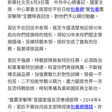
新華社北京4月9日電 中共中心總書記、國家主
席、中心軍委主席習近平近日給
包養網
“獵
包養
鷹
突擊隊”全體隊員回信，對他們予以親切勉勵。
習近平在回信中表現，我至今還清楚地記得10年
前向你們授旗時的情形。得知10年來你們堅定舉
旗鑄魂，苦練特戰本領，很好完成了擔負的任
務，我覺得很高興。
習近平強調，特戰部隊肩負特別任務，必須政治
和軍事都特別過硬。盼望你們再接再厲，不斷錘
煉忠誠品德，加強實戰化針對性訓練，發揚一不
怕苦、二不怕逝世戰斗精力，盡力鍛造世界一流
反恐特戰勁旅，時刻準備為黨和國民再立新功。
“獵鷹突擊隊”是國家級反恐拳頭部隊。2014年4
月，習近平親自向這支部隊授旗
包養網價錢
，并