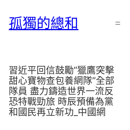
跳
至
孤獨的總和
主
要
內
容
習近平回信鼓勵“獵鷹突擊
甜心寶物查包養網隊”全部
隊員 盡力鑄造世界一流反
恐特戰勁旅 時辰預備為黨
和國民再立新功_中國網