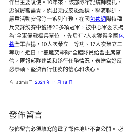
作出主要唆使。10年來，該部隊牢記統帥囑托，
忠誠履職盡責，傑出完成反恐維穩、聯演聯訓、
嚴重活動安保等一系列任務，在國
包養網
際特種
兵交鋒競賽中獲得20多項冠軍，被中心軍委表揚
為“全軍備戰標兵單位”，先后有7人次獲得全國
包
養
全軍表揚，10人次榮立一等功、17人次榮立二
等功。近日，“獵鷹突擊隊”全體隊員給習主席寫
信，匯報部隊建設和遂行任務情況，表達當好反
恐拳頭、堅決實行任務的信心和決心。
admin
2024 年 11 月 18 日
發佈留言
發佈留言必須填寫的電子郵件地址不會公開。
必