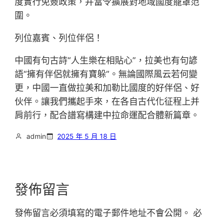
度實行免簽政策，并當令擴展對地域國度籠罩范
圍。
列位嘉賓、列位伴侶！
中國有句古詩“人生樂在相貼心”，拉美也有句諺
語“擁有伴侶就擁有寶躲”。無論國際風云若何變
更，中國一直做拉美和加勒比國度的好伴侶、好
伙伴。讓我們攜起手來，在各自古代化征程上并
肩前行，配合譜寫構建中拉命運配合體新篇章。
admin
2025 年 5 月 18 日
發佈留言
發佈留言必須填寫的電子郵件地址不會公開。
必