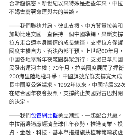
合漸趨慎密。新世紀以來特殊是近些年來，中拉
不竭書寫著命運與共的美談。
——我們聯袂并肩、彼此支撐。中方贊賞拉美和
加勒比建交國一直保持一個中國準繩，果斷支撐
拉方走合適本身國情的成長途徑，支撐拉方保護
國度主權自力、否決內部干預。上世紀60年月，
中國各地舉辦年夜範圍群眾游行，支援巴拿馬國
民發出運河主權；70年月，拉美國度展開了捍衛
200海里陸地權斗爭，中國旗號光鮮支撐寬大成
長中國度公道請求。1992年以來，中國持續32次
在結合國年夜會投票，支撐終止美國對古巴封閉
的決定。
——我們
包養網比擬
勇立潮頭、一起配合共贏。
中拉兩邊適應經濟全球化年夜勢，推進商業、投
資、金融、科技、基本舉措措施扶植等範疇務虛