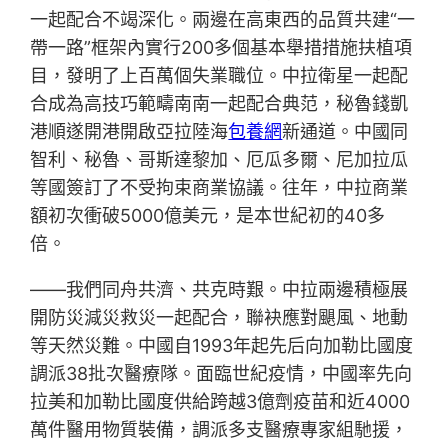
一起配合不竭深化。兩邊在高東西的品質共建“一
帶一路”框架內實行200多個基本舉措措施扶植項
目，發明了上百萬個失業職位。中拉衛星一起配
合成為高技巧範疇南南一起配合典范，秘魯錢凱
港順遂開港開啟亞拉陸海
包養網
新通道。中國同
智利、秘魯、哥斯達黎加、厄瓜多爾、尼加拉瓜
等國簽訂了不受拘束商業協議。往年，中拉商業
額初次衝破5000億美元，是本世紀初的40多
倍。
——我們同舟共濟、共克時艱。中拉兩邊積極展
開防災減災救災一起配合，聯袂應對颶風、地動
等天然災難。中國自1993年起先后向加勒比國度
調派38批次醫療隊。面臨世紀疫情，中國率先向
拉美和加勒比國度供給跨越3億劑疫苗和近4000
萬件醫用物質裝備，調派多支醫療專家組馳援，