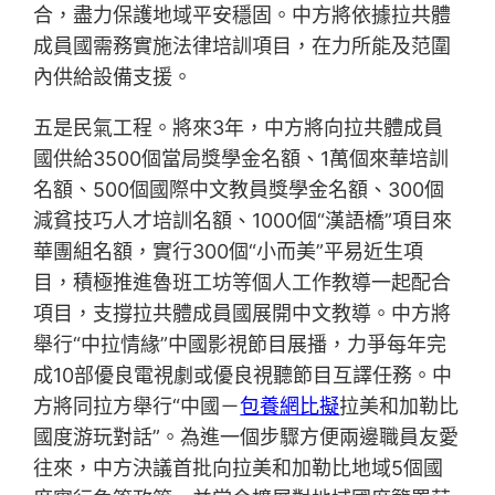
合，盡力保護地域平安穩固。中方將依據拉共體
成員國需務實施法律培訓項目，在力所能及范圍
內供給設備支援。
五是民氣工程。將來3年，中方將向拉共體成員
國供給3500個當局獎學金名額、1萬個來華培訓
名額、500個國際中文教員獎學金名額、300個
減貧技巧人才培訓名額、1000個“漢語橋”項目來
華團組名額，實行300個“小而美”平易近生項
目，積極推進魯班工坊等個人工作教導一起配合
項目，支撐拉共體成員國展開中文教導。中方將
舉行“中拉情緣”中國影視節目展播，力爭每年完
成10部優良電視劇或優良視聽節目互譯任務。中
方將同拉方舉行“中國－
包養網比擬
拉美和加勒比
國度游玩對話”。為進一個步驟方便兩邊職員友愛
往來，中方決議首批向拉美和加勒比地域5個國