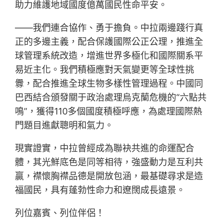
助力維護地域國度億萬國民性命平安。
——我們連合協作、勇于擔負。中拉兩邊踐行真
正的多邊主義，配合保護國際公正公理，推進全
球管理系統改造，增進世界多極化和國際關系平
易近主化。我們積極應對天氣變更等全球性挑
釁，配合推進全球生物多樣性管理過程。中國同
巴西結合頒發關于政治處理烏克蘭危機的“六點共
鳴”，獲得110多個國度積極呼應，為處理國際熱
門題目進獻聰明和氣力。
現實證實，中拉曾經成為聯袂共進的命運配合
體，其光鮮底色是同等相待，強盛動力是互利共
贏，襟懷胸襟品德是開放包涵，最基礎尋求是造
福國民，具有蓬勃性命力和遼闊成長遠景。
列位嘉賓、列位伴侶！