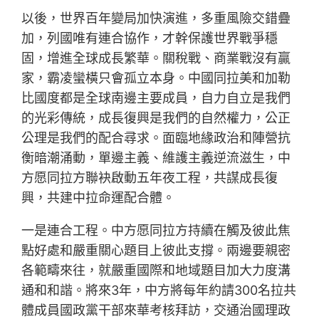
以後，世界百年變局加快演進，多重風險交錯疊
加，列國唯有連合協作，才幹保護世界戰爭穩
固，增進全球成長繁華。關稅戰、商業戰沒有贏
家，霸凌蠻橫只會孤立本身。中國同拉美和加勒
比國度都是全球南邊主要成員，自力自立是我們
的光彩傳統，成長復興是我們的自然權力，公正
公理是我們的配合尋求。面臨地緣政治和陣營抗
衡暗潮涌動，單邊主義、維護主義逆流滋生，中
方愿同拉方聯袂啟動五年夜工程，共謀成長復
興，共建中拉命運配合體。
一是連合工程。中方愿同拉方持續在觸及彼此焦
點好處和嚴重關心題目上彼此支撐。兩邊要親密
各範疇來往，就嚴重國際和地域題目加大力度溝
通和和諧。將來3年，中方將每年約請300名拉共
體成員國政黨干部來華考核拜訪，交通治國理政