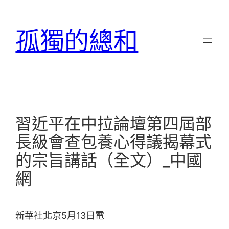
跳
至
孤獨的總和
主
要
內
容
習近平在中拉論壇第四屆部
長級會查包養心得議揭幕式
的宗旨講話（全文）_中國
網
新華社北京5月13日電