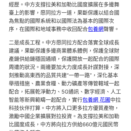
經歷。中方支撐拉美和加勒比國度擴展在多邊舞
臺上的影響，愿同拉方一道，果斷保護以結合國
為焦點的國際系統和以國際法為基本的國際次
序，在國際和地域事務中收回配合
包養網
聲響。
二是成長工程。中方愿同拉方配合落實全球成長
建議，果斷保護多邊商業體系體例，保護全球財
產鏈供給鏈穩固通順，保護開放一起配合的國際
周遭的狀況。兩邊要加大力度成長計謀對接，深
刻推動高東西的品質共建“一帶一路”，深化基本
舉措措施、農業食糧、動力礦產等傳管轄域一起
配合，拓展乾淨動力、5G通訊、數字經濟、人工
智能等新興範疇一起配合，實行
包養網 花圃
中拉
科技伙伴打算。中方將入口更多拉方優質產物，
激勵中國企業擴展對拉投資。為支撐拉美和加勒
比國度成長，中方將向拉方供給660億元國民幣