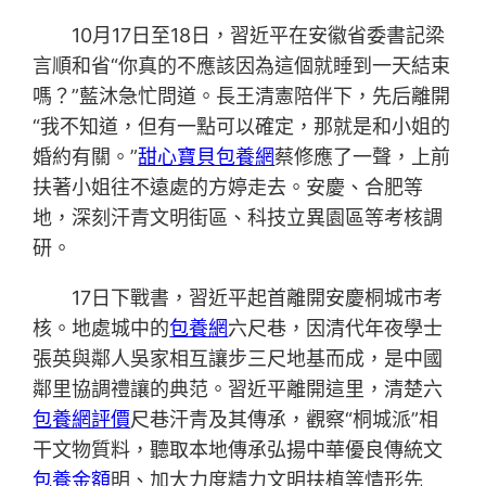
10月17日至18日，習近平在安徽省委書記梁
言順和省“你真的不應該因為這個就睡到一天結束
嗎？”藍沐急忙問道。長王清憲陪伴下，先后離開
“我不知道，但有一點可以確定，那就是和小姐的
婚約有關。”
甜心寶貝包養網
蔡修應了一聲，上前
扶著小姐往不遠處的方婷走去。安慶、合肥等
地，深刻汗青文明街區、科技立異園區等考核調
研。
17日下戰書，習近平起首離開安慶桐城市考
核。地處城中的
包養網
六尺巷，因清代年夜學士
張英與鄰人吳家相互讓步三尺地基而成，是中國
鄰里協調禮讓的典范。習近平離開這里，清楚六
包養網評價
尺巷汗青及其傳承，觀察“桐城派”相
干文物質料，聽取本地傳承弘揚中華優良傳統文
包養金額
明、加大力度精力文明扶植等情形先