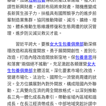
基礎，加速
短期包養
傳統財產改革進級，強大計
謀性新興財產，超前布局將來財產，隨機應變成
長新質生孩子力，扶植具有國際競爭力的進步前
輩制造業集群。協同推動降碳、減污、擴綠、增
加，體系推動生態維護修復和生態周遭的狀況管
理，進步防災減災救災才能。
習近平誇大，要推
女大生包養俱樂部
動深條
理改造和高程度開放。勇于展開開創性、差別化
改造，打造內陸改造開放新窪地。保
包養意思
持
和落實“兩個絕不搖動”，充足激起各類運營
女大
生包養俱樂部
主體活氣。深化要素市場化改造，
營建市場化、法治化、國際化一流營商周遭的狀
況。全方位擴展對內對外開放，構成陸國內外聯
動、工具雙向互濟的周全開放格式。以深刻推動
長三角一體化成長為牽引，帶動省域內區域和諧
成長，在長江經濟帶成長、中部地域突起計謀中