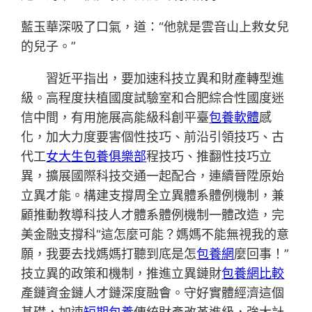
藍玉華深吸了口氣，道：“他就是雲音山上救女兒
的兒子。”
習近平指出，要加速科技立異和財產轉型進
級。高程度扶植國度試驗室和合肥綜合性國度迷
信中間，有用施展高能級科創平臺
包養軟體
感
化，加大力度要害個性技巧、前沿引領技巧、古
代工
女大生包養俱樂部
程技巧、推翻性技巧立
異，擴展國際科技交通一起配合，連續晉陞原始
立異才能。構建支撐周全立異體系體例機制，兼
顧推動教導科技人才體系體例機制一體改造，完
美金融支撐科“這怎麼可能？媽媽不能無視我的意
願，我要去找媽媽打聽到底是怎
包養網
麼回事！”
技立異的政策和機制，推進立異鏈財
包養網比較
產鏈資金鏈人才鏈深度融會。守好實體經濟這個