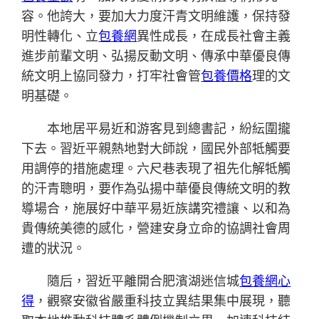
容。他誇大，要加大力度汗青文明維護，保持發
明性轉化、立
包養網
異性成長，在成長社會主義
進步前輩文明、弘揚反動文明、傳承中華優良傳
統文明上協同發力，打牢社會管
包養價格
理的文
明基礎。
本地居平易近和游客見到總書記，紛紜圍攏
下去。習近平親熱地對大師說，國民外部牴觸要
用調停的措施處理。六尺巷表現了祖先化解牴觸
的汗青聰明，要作為弘揚中華優良傳統文明的教
導場合，施展好中華平易近族講究禮讓、以和為
貴傳統美德的感化，營建安身立命的協調社會周
遭的狀況。
隨后，習近平離開合肥濱湖迷信城
包養網心
得
，觀察安徽省嚴重科技立異結果集中展現，聽