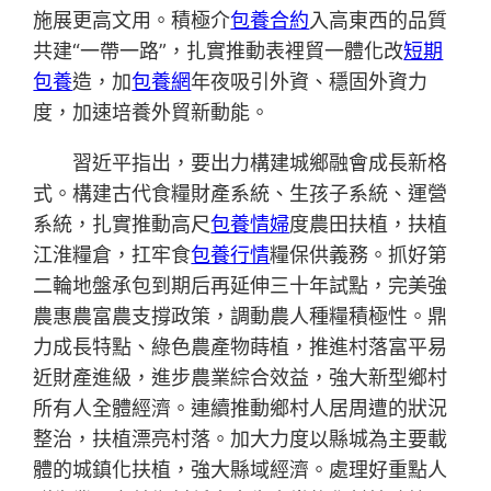
施展更高文用。積極介
包養合約
入高東西的品質
共建“一帶一路”，扎實推動表裡貿一體化改
短期
包養
造，加
包養網
年夜吸引外資、穩固外資力
度，加速培養外貿新動能。
習近平指出，要出力構建城鄉融會成長新格
式。構建古代食糧財產系統、生孩子系統、運營
系統，扎實推動高尺
包養情婦
度農田扶植，扶植
江淮糧倉，扛牢食
包養行情
糧保供義務。抓好第
二輪地盤承包到期后再延伸三十年試點，完美強
農惠農富農支撐政策，調動農人種糧積極性。鼎
力成長特點、綠色農產物蒔植，推進村落富平易
近財產進級，進步農業綜合效益，強大新型鄉村
所有人全體經濟。連續推動鄉村人居周遭的狀況
整治，扶植漂亮村落。加大力度以縣城為主要載
體的城鎮化扶植，強大縣域經濟。處理好重點人