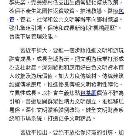
群失業，完美鄉村低支出生齒常態化幫扶政策，
確保不產生範圍性返貧致貧。推進教導、醫療
包
養
、養老、社保和公共文明等辦事向鄉村籠罩。
強化黨建引領，保持和成長新時期“楓橋經歷”，
晉陞下層管理效能。
習近平誇大，要進一個步驟推進文明和游玩
融會成長，成長全域游玩，把文明游玩業打形成
為支柱財產。深刻發掘和應用好白色文明資本育
人效能及游玩價值。加大力度傳統村、傳統建筑
維護傳承應用，推進優良傳統文明發明性轉化、
立異性成長。以社會主義焦點
包養網
價值不雅為
引領，普遍展開群眾性精力文明創立，推進移風
易俗。深化文明體系體例改造，健全文明財產系
統和市場系統，打造更多文明精品。
習近平指出，要絕不放松保持黨的引導、加