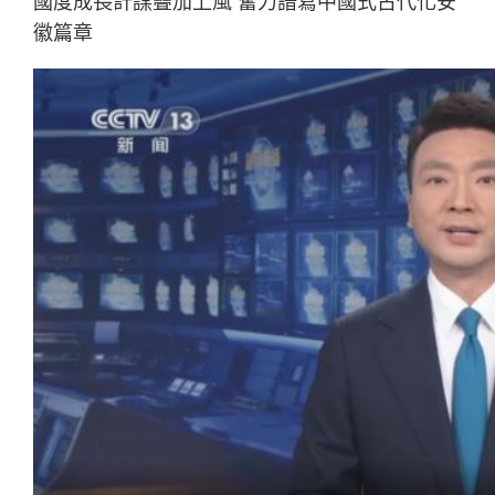
國度成長計謀疊加上風 奮力譜寫中國式古代化安
徽篇章