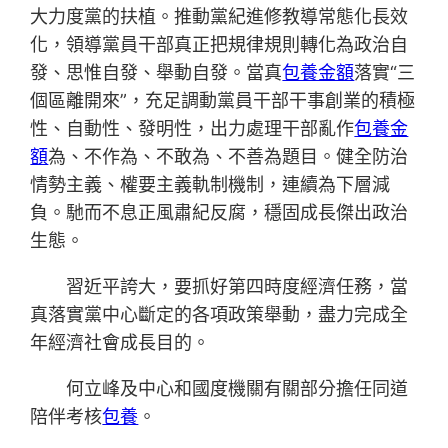
大力度黨的扶植。推動黨紀進修教導常態化長效
化，領導黨員干部真正把規律規則轉化為政治自
發、思惟自發、舉動自發。當真
包養金額
落實“三
個區離開來”，充足調動黨員干部干事創業的積極
性、自動性、發明性，出力處理干部亂作
包養金
額
為、不作為、不敢為、不善為題目。健全防治
情勢主義、權要主義軌制機制，連續為下層減
負。馳而不息正風肅紀反腐，穩固成長傑出政治
生態。
習近平誇大，要抓好第四時度經濟任務，當
真落實黨中心斷定的各項政策舉動，盡力完成全
年經濟社會成長目的。
何立峰及中心和國度機關有關部分擔任同道
陪伴考核
包養
。