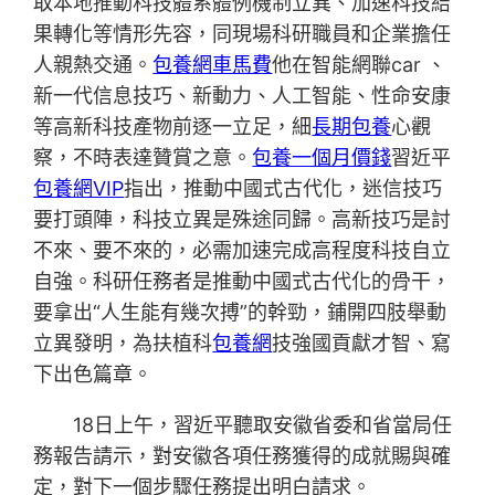
取本地推動科技體系體例機制立異、加速科技結
果轉化等情形先容，同現場科研職員和企業擔任
人親熱交通。
包養網車馬費
他在智能網聯car 、
新一代信息技巧、新動力、人工智能、性命安康
等高新科技產物前逐一立足，細
長期包養
心觀
察，不時表達贊賞之意。
包養一個月價錢
習近平
包養網VIP
指出，推動中國式古代化，迷信技巧
要打頭陣，科技立異是殊途同歸。高新技巧是討
不來、要不來的，必需加速完成高程度科技自立
自強。科研任務者是推動中國式古代化的骨干，
要拿出“人生能有幾次搏”的幹勁，鋪開四肢舉動
立異發明，為扶植科
包養網
技強國貢獻才智、寫
下出色篇章。
18日上午，習近平聽取安徽省委和省當局任
務報告請示，對安徽各項任務獲得的成就賜與確
定，對下一個步驟任務提出明白請求。