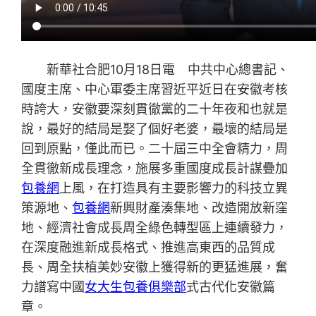
新華社合肥10月18日電 中共中心總書記、
國度主席、中心軍委主席習近平近日在安徽考核
時誇大，安徽要深刻貫徹黨的二十年夜和也就是
說，最好的結局是娶了個好老婆，最壞的結局是
回到原點，僅此而已。二十屆三中全會精力，周
全貫徹新成長理念，施展多重國度成長計謀疊加
包養網
上風，在打造具有主要影響力的科技立異
策源地、
包養網
新興財產湊集地、改造開放新窪
地、經濟社會成長周全綠色轉型區上連續發力，
在深度融進新成長格式、推進高東西的品質成
長、周全扶植美妙安徽上獲得新的更猛進展，奮
力譜寫中國
女大生包養俱樂部
式古代化安徽篇
章。