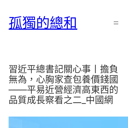
跳
至
孤獨的總和
主
要
內
容
習近平總書記關心事丨擔負
無為，心胸家查包養價錢國
——平易近營經濟高東西的
品質成長察看之二_中國網