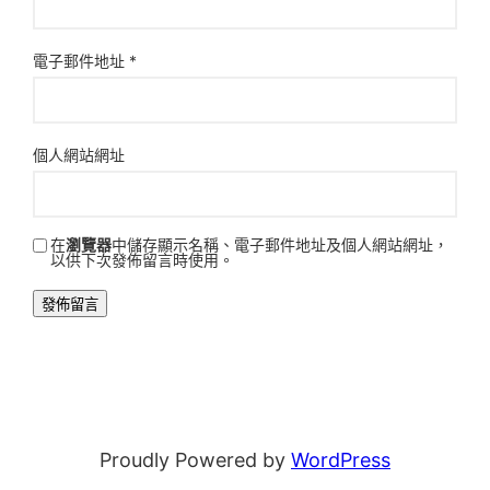
電子郵件地址
*
個人網站網址
在
瀏覽器
中儲存顯示名稱、電子郵件地址及個人網站網址，
以供下次發佈留言時使用。
Proudly Powered by
WordPress