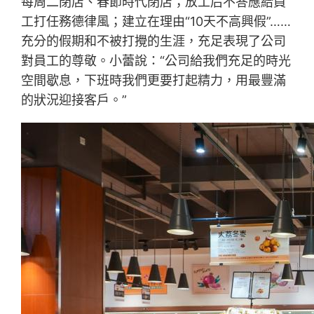
每周二閉店、春節時代閉店；放工后不答應給員
工打任務德律風；建立在理由“10天不高興假”……
充分的假期和不被打攪的生涯，充足表現了公司
對員工的尊敬。小蕾說：“公司給我們充足的時光
空間歇息，下班時我們更要打起精力，用最豐滿
的狀況迎接客戶。”