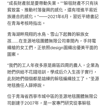
“成長財產就是要帶動失業。”“躲毯財產不只有扶
貧致富、推動村落復興的感化，還有增進平易近
族連合的感化。”——2021年6月，習近平總書記
在青海考核時指出。
青海湖畔飛翔的水鳥、雪山下起舞的躲族女
孩……在圣源地毯團體無限公司車間內，手持電
織槍的女工們，正依照design圖織出優美平面的
圖案。
“我們的工人年夜多原是廠區四周的農人，企業為
她們供給不花錢培訓，學成后介入生孩子實行，
此刻她們個個都是諳練的躲毯編織技工了。”圣源
地毯擔任人薛婷說。
位于青海省西寧市城中區的圣源地毯團體無限公
司創建于2007年，是一家專門研究從事躲毯