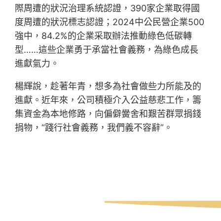
際周遭的狀況治理系統認證，390家企業取得國
度周遭的狀況標志認證；2024中公民營企業500
強中，84.2%的企業采取辦法推動綠色低碳轉
型……這些企業勇于承當社會義務，為綠色成長
進獻氣力。
楊輝說，趁著年青，想多為社會做些力所能及的
進獻。近年來，公司積極介入公益慈悲工作，籌
集資金為本地修路，向偏僻黌舍和艱苦群眾捐錢
捐物，“踐行社會義務，我們義不容辭”。