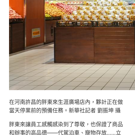
在河南許昌的胖東來生涯廣場店內，夥計正在做
當天停業前的預備任務。新華社記者 劉振坤 攝
胖東來讓員工感觸感染到了尊敬，也保證了商品
和辦事的高品德——代駕泊車、寵物存放……立