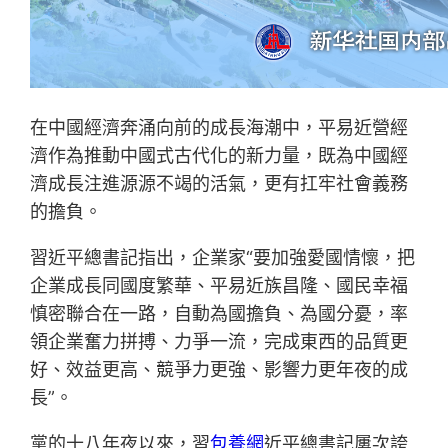
在中國經濟奔涌向前的成長海潮中，平易近營經
濟作為推動中國式古代化的新力量，既為中國經
濟成長注進源源不竭的活氣，更有扛牢社會義務
的擔負。
習近平總書記指出，企業家“要加強愛國情懷，把
企業成長同國度繁華、平易近族昌隆、國民幸福
慎密聯合在一路，自動為國擔負、為國分憂，率
領企業奮力拼搏、力爭一流，完成東西的品質更
好、效益更高、競爭力更強、影響力更年夜的成
長”。
黨的十八年夜以來，習
包養網
近平總書記屢次誇