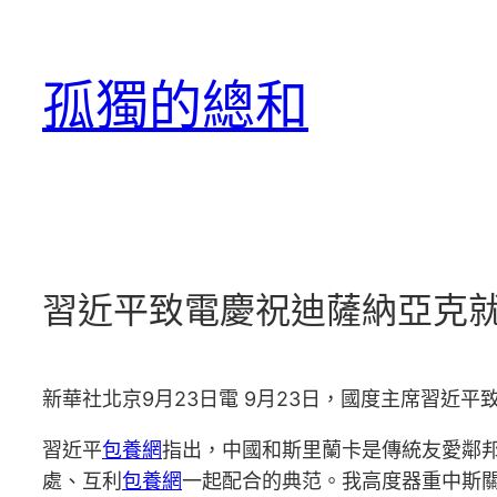
跳
至
孤獨的總和
主
要
內
容
習近平致電慶祝迪薩納亞克就
新華社北京9月23日電 9月23日，國度主席習近
習近平
包養網
指出，中國和斯里蘭卡是傳統友愛鄰
處、互利
包養網
一起配合的典范。我高度器重中斯