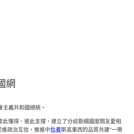
國網
社會主義共和國總統。
彼此懂得、彼此支撐，建立了分歧鉅細國度間友愛相
促進政治互信，推進中
包養
斯高東西的品質共建“一帶