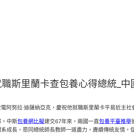
職斯里蘭卡查包養心得總統_中
平致電阿努拉·迪薩納亞克，慶祝他就職斯里蘭卡平易近主
邦。中斯
包養網比擬
建交67年來，兩國一直
包養平臺推舉
關系成長，愿同總統師長教師一道盡力，賡續傳統友情，