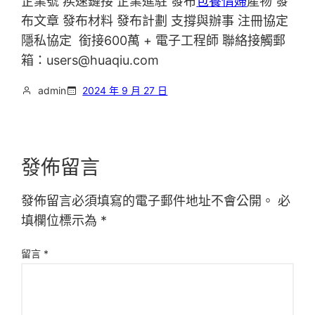
企業號 疾速鏈接 企業進駐 發布
包養情婦
產物 發
布文章 發布材料 發布計劃 支撐與辦事 注冊協定
隱私協定
銜接600萬 + 電子工程師 聯絡接觸郵
箱：users@huaqiu.com
admin
2024 年 9 月 27 日
發佈留言
發佈留言必須填寫的電子郵件地址不會公開。
必
填欄位標示為
*
留言
*