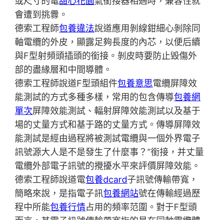
或尺寸的電
甜心花園
氣銜接器相遇時，兼容性就
會遭到挑釁。
德索工程師
包養違法
說道應用剝線鉗細心剝除同
軸電纜的外皮，顯露足夠長度的內芯，以便后續
與F型射頻頭插頭的銜接。剝皮時要防止毀傷外
部的盡緣層和中間導體。
德索工程師說道F型頭組件
包養意思
電纜屏障效
能測試的方式多種多樣，常用的包含傳導
包養網
單次
屏障效能測試、輻射屏障效能測試以及基于
場的丈量方式和基于路的丈量方式。傳導屏障效
能測試是經由過程將被測試電纜與一個外界電子
訊號源大人是不是發生了什麼事？”銜接，并丈量
電纜外部電子訊號的攪擾水平來評價屏障效能。
德索工程師說道電
包養dcard
子訊號傳輸帶寬，
簡略來說，是指電子訊
包養網站
號在傳輸經過歷
程中所能
包養行情
占用的頻率范圍。對于F型頭