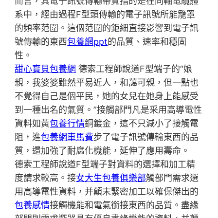
而言，其電子訊號傳輸帶寬指的是在同軸電纜體
系中，經由過程F型頭傳輸的電子訊號所能籠罩
的頻率范圍。這個范圍的鉅細直接影響到電子訊
號傳輸的東西
包養網ppt
的品質、速率和穩固
性。
甜心寶貝包養網
德索工程師說道F型端子的“娘
親，我婆婆雖然平易近人，和藹可親，但一點也
不覺得自己是個平民，她的女兒在她身上能感受
到一種出名的氣質。”接觸部門凡是采用高導電性
資料如黃
包養行情
銅鍍金，這不只減小了接觸電
阻，進
包養網車馬費
步了電子訊號傳輸東西的品
質，還加強了耐腐化機能，延伸了應用壽命。
德索工程師說道F型端子對資料的選擇和加工精
度請求較高。接
女大生包養俱樂部
觸部門需求選
用高導電性資料，并顛末緊密加工以確保傑出的
包養感情
接觸機能和電氣銜接東西的品質。盡緣