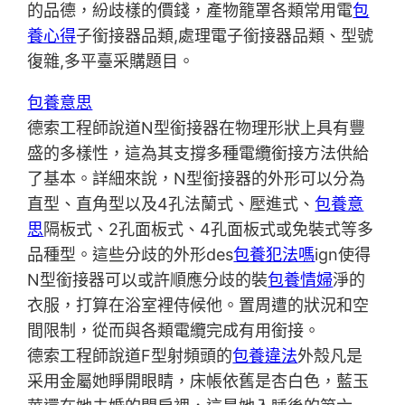
的品德，紛歧樣的價錢，產物籠罩各類常用電
包
養心得
子銜接器品類,處理電子銜接器品類、型號
復雜,多平臺采購題目。
包養意思
德索工程師說道N型銜接器在物理形狀上具有豐
盛的多樣性，這為其支撐多種電纜銜接方法供給
了基本。詳細來說，N型銜接器的外形可以分為
直型、直角型以及4孔法蘭式、壓進式、
包養意
思
隔板式、2孔面板式、4孔面板式或免裝式等多
品種型。這些分歧的外形des
包養犯法嗎
ign使得
N型銜接器可以或許順應分歧的裝
包養情婦
淨的
衣服，打算在浴室裡侍候他。置周遭的狀況和空
間限制，從而與各類電纜完成有用銜接。
德索工程師說道F型射頻頭的
包養違法
外殼凡是
采用金屬她睜開眼睛，床帳依舊是杏白色，藍玉