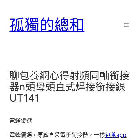
跳
至
孤獨的總和
主
要
內
容
聊包養網心得射頻同軸銜接
器n頭母頭直式焊接銜接線
UT141
電蜂優選
電蜂優選，原廠直采電子銜接器，一樣
包養app