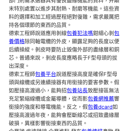
部門則需求選器具有優良盡緣機能的資料，并顛
末特別處置以進步其耐熱、耐磨等機能。這些資
料的選擇和加工經過歷程絕對復雜，需求嚴厲把
持各個環節的東西的品質。
德索工程師說道應用剝線
包養犯法嗎
鉗細心剝
包
養價格
除同軸電纜的外皮，顯露足夠的長度以便
后續操縱。剝皮時要防止毀傷外部的盡緣層和銅
芯。普通來說，剝皮長度應略長于F型母頭的拔
出深度。
德索工程師
包養平台
說道壓接高度是確保F型母
頭與線纜或另連續接器有用銜接的要害參數。假
如壓接高渡過小，能夠招
包養站長
致壓接區無法
充足緊縮線纜或金屬導體，從而影
包養網推薦
響
銜接的強度和導電機能。反之，假
包養dcard
如
壓接高渡過年夜，能夠會壓斷線芯或招致盡緣層
破損，異樣影響銜接東西的品質。