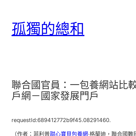
跳
至
孤獨的總和
主
要
內
容
聯合國官員：一包養網站比較
戶網－國家發展門戶
requestId:689412772b9f45.08291460.
（作者：菲利普
甜心寶貝包養網
·格蘭迪，聯合國難