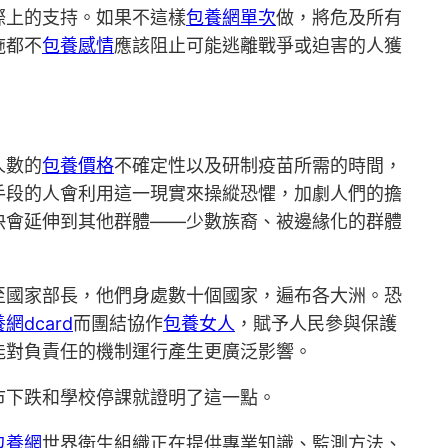
際上的支持。如果不這樣
包養網單次
做，將危及所有
施都不
包養感情
應該阻止可能逃離戰爭或迫害的人獲
人數的
包養價格
不確定性以及研制疫苗所需的時間，
手段的人會利用這一現實來操縱恐懼，加劇人們的擔
快會延伸到其他群體——少數族裔、被邊緣化的群體
至國家部長，他們身處數十個國家，遍布各大洲。恐
網dcard
而團結協作
包養女人
，賦予人民參與保護
能對負責任的機制運行產生更廣泛影響。
市下跌和學校停課就證明了這一點。
包養網
世界衛生組織正在提供專業知識、監測方法、