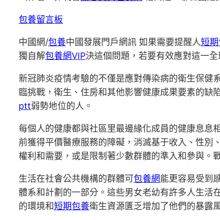
包養留言板
中國網/
包養
中國發展門戶網訊 如果需要提醒人
短期
獨自解
包養網VIP
決這個問題，若要有效應對這一全
新冠肺炎疫情考驗的不僅是應對傳染病的衛生保健
臨挑戰，衛生、住房和其他影響健康成果要素的缺
ptt
弱勢地位的人。
每個人的健康都與社區里最邊緣化成員的健康息息
前獲得平價醫療服務的障礙，消滅基于收入、性別
權利和需要，或是限制著少數群體的準入和參與。
生活在社會公共機構的群體可
包養網
能更容易受到
體系和計劃的一部分。這些男女老幼有許多人生活
的環境和
短期包養
衛生資源匱乏增加了他們的暴露