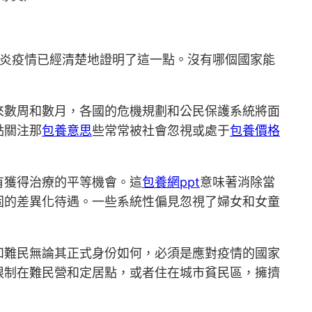
炎疫情已經清楚地證明了這一點。沒有哪個國家能
來數周和數月，各國的危機規劃和公民保護系統將面
點關注那
包養意思
些常常被社會忽視或處于
包養價格
有獲得治療的平等機會。這
包養網ppt
意味著消除當
固的差異化待遇。一些系統性偏見忽視了婦女和女童
和難民無論其正式身份如何，必須是應對疫情的國家
限制在難民營和定居點，或者住在城市貧民區，擁擠