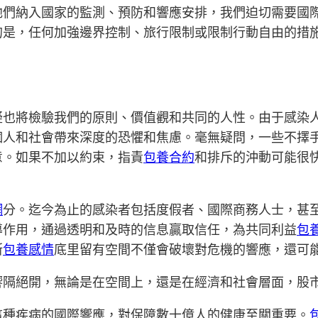
他們納入國家的監測、預防和響應安排，我們迫切需要國
的是，任何加強邊界控制、旅行限制或限制行動自由的措
疑也將檢驗我們的原則、價值觀和共同的人性。由于感染
個人和社會帶來深度的恐懼和焦慮。毫無疑問，一些不擇
意。如果不加以約束，指責
包養合約
和排斥的沖動可能很
網
分。迄今為止的感染者包括度假者、國際商務人士，甚
導作用，通過透明和及時的信息贏取信任，為共同利益
包養
斯
包養感情
底里留有空間不僅會破壞對危機的響應，還可
響隔絕開，無論是在空間上，還是在經濟和社會層面，股
這種疾病的國際響應，對保障數十億人的健康至關重要。