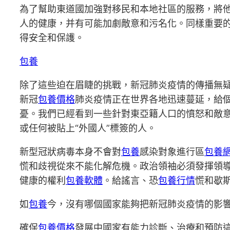
為了幫助東道國加強對移民和本地社區的服務，將
人的健康，并有可能加劇敵意和污名化。同樣重要
得安全和保護。
包養
除了這些迫在眉睫的挑戰，新冠肺炎疫情的傳播無
新冠
包養價格
肺炎疫情正在世界各地迅速蔓延，給
憂。我們已經看到一些針對東亞籍人口的憤怒和敵
或任何被貼上“外國人”標簽的人。
新型冠狀病毒本身不會對
包養
感染對象進行區
包養
慌和歧視從來不能化解危機。政治領袖必須發揮領
健康的權利
包養軟體
。給謠言、恐
包養行情
慌和歇
如
包養
今，沒有哪個國家能夠把新冠肺炎疫情的影
確保
包養價格
發展中國家有能力診斷、治療和預防