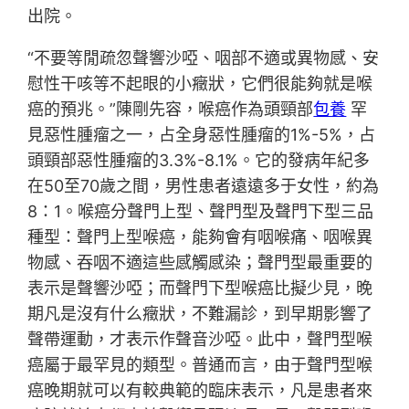
出院。
“不要等閒疏忽聲響沙啞、咽部不適或異物感、安
慰性干咳等不起眼的小癥狀，它們很能夠就是喉
癌的預兆。”陳剛先容，喉癌作為頭頸部
包養
罕
見惡性腫瘤之一，占全身惡性腫瘤的1%-5%，占
頭頸部惡性腫瘤的3.3%-8.1%。它的發病年紀多
在50至70歲之間，男性患者遠遠多于女性，約為
8：1。喉癌分聲門上型、聲門型及聲門下型三品
種型：聲門上型喉癌，能夠會有咽喉痛、咽喉異
物感、吞咽不適這些感觸感染；聲門型最重要的
表示是聲響沙啞；而聲門下型喉癌比擬少見，晚
期凡是沒有什么癥狀，不難漏診，到早期影響了
聲帶運動，才表示作聲音沙啞。此中，聲門型喉
癌屬于最罕見的類型。普通而言，由于聲門型喉
癌晚期就可以有較典範的臨床表示，凡是患者來