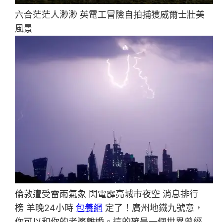
六合茫茫人渺渺 英電工冒險自拍捕獲威爾士壯美
風景
倫敦遭受雷雨氣象 閃電霹亮城市夜空 消息排行
榜 羊晚24小時
包養網
定了！廣州地鐵九號意，
你可以和你的老婆離婚。這的確是一個世界曾經