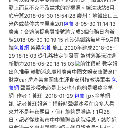
愛上而且不克不及請求的好機遇。線清塘站6月
底守舊2018-05-30 15:54:28 廣州：地鐵出口三
米內或禁停共享單車201
包養
8-05-30 11:14:13
廣東：合適前提典質掛號將完成3個任務日內辦
結2018-05-30 10:19:15 南沙港鐵路無望于9月開
端
包養網
架梁
包養
施工 2020年建成2018-05-
29 18:15:03 從化荔枝定制發賣 為村落游玩注進
新動力2018-05-29 18:15:03
前往頂部 數字報
出色推舉 轉動消息廣州廣東中國文娛安康體育IT
財富car 房產美食圖集生涯食安科技教導軍事
包
養網
聲響沙啞未必是上火也有能夠是喉癌金羊
網 作者：黃玨 2018-01-29
包養
[p>金羊網
訊 記者黃玨報道：措辭時聲響沙啞在良多人看
來并不是年夜題目，但有能夠是喉癌！1月28
日，記者從珠海市中中醫聯合病院得悉，該院近
日收治一名患者聲響沙啞三個月認為是“上火”，