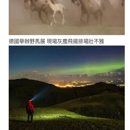
德國舉辦野馬展 現場灰塵飛揚排場壯不雅