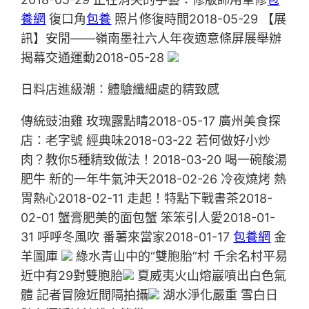
養網
復口角
包養
照片修復時間2018-05-29 【展
訊】安閒——嶺南墨社六人年夜適意條屏展舉辦
揭幕交通運動2018-05-28
日料店進級潮：體驗纖細處的精致感
傳統豉油雞 玫瑰露點睛2018-05-17 廣州美食探
店：老字號 經典味2018-03-22 若何做好小炒
肉？教你5種精致做法！2018-03-20 喝一碗酸湯
肥牛 新的一年牛氣沖天2018-02-26 冷夜燒烤 熱
胃熱心2018-02-11 走起！特點下戰書茶2018-
02-01 蟹膏肥美的面包蟹 笨笨引人愛2018-01-
31 呼呼冬風吹 番薯來當家2018-01-17
包養網
金
羊圖庫
綠水青山中的“雙胞胎”村 千余名村平易
近中有29對雙胞胎
夏威夷火山熔巖噴出白色氣
體 記者冒險近間隔拍攝
湖水淨化嚴重 雪白日