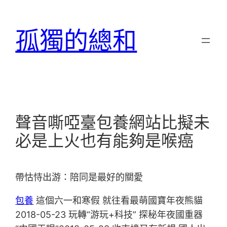
跳
至
孤獨的總和
主
要
內
容
聲音嘶啞臺包養網站比擬未
必是上火也有能夠是喉癌
帶怙恃出游：陪同是最好的關愛
包養
這個六一和寒假 就往看最萌國寶年夜熊貓
2018-05-23 玩轉“游玩+科技” 探秘年夜國重器