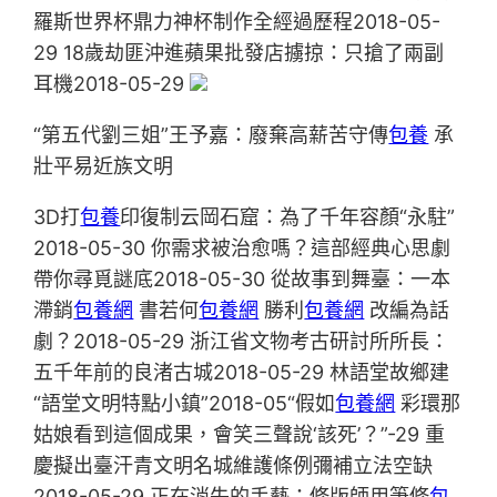
羅斯世界杯鼎力神杯制作全經過歷程2018-05-
29 18歲劫匪沖進蘋果批發店擄掠：只搶了兩副
耳機2018-05-29
“第五代劉三姐”王予嘉：廢棄高薪苦守傳
包養
承
壯平易近族文明
3D打
包養
印復制云岡石窟：為了千年容顏“永駐”
2018-05-30 你需求被治愈嗎？這部經典心思劇
帶你尋覓謎底2018-05-30 從故事到舞臺：一本
滯銷
包養網
書若何
包養網
勝利
包養網
改編為話
劇？2018-05-29 浙江省文物考古研討所所長：
五千年前的良渚古城2018-05-29 林語堂故鄉建
“語堂文明特點小鎮”2018-05“假如
包養網
彩環那
姑娘看到這個成果，會笑三聲說‘該死’？”-29 重
慶擬出臺汗青文明名城維護條例彌補立法空缺
2018-05-29 正在消失的手藝：修版師用筆修
包