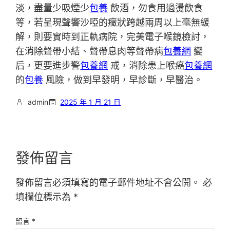
淡，盡量少吸煙少
包養
飲酒，勿食用過燙飲食
等，若呈現聲響沙啞的癥狀跨越兩周以上毫無緩
解，則要實時到正軌病院，完美電子喉鏡檢討，
在消除聲帶小結、聲帶息肉等聲帶病
包養網
變
后，更要進步警
包養網
戒，消除患上喉癌
包養網
的
包養
風險，做到早發明，早診斷，早醫治。
admin
2025 年 1 月 21 日
發佈留言
發佈留言必須填寫的電子郵件地址不會公開。
必
填欄位標示為
*
留言
*