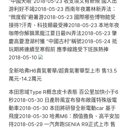
“中國天眼”2018-05-23 收支境又有新規 國人出
游利好不竭2018-05-23 西南年夜叢林新弄法：
“微度假”避暑游2018-05-23 國際哪些博物館受
接待?汗青、科技類最受捧2018-05-23 本地年夜
咖帶你解鎖黑龍江夏日最IN弄法2018-05-23 肇
慶高要澄湖村獲 “中國古村”稱號2018-05-24 抵
玩期將連續至寒假前 應季線路受下班族熱捧
2018-05-10
全新哈弗H6貴氣奢華/超貴氣奢華型上市 售13.5
萬元-14.2萬元
本田思域Type R概念皮卡表態 百公里加快小于6
秒2018-05-30 日產聆風宣布發布敞篷特殊版電
動車2018-05-30 本田將研發全新電動car 基于
飛度2018-05-30 哈弗M6：顏值擔負、高平安加
持2018-05-29 一汽奔跑SENIA R9正式上市 售