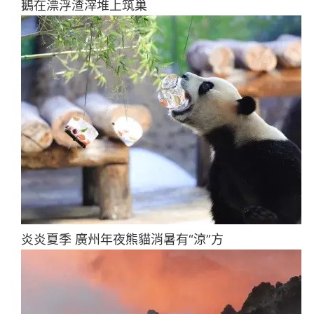
鵝在漂浮渣滓堆上筑巢
炎炎夏季 廣州年夜熊貓消暑有“涼”方