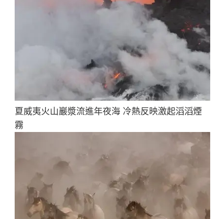
夏威夷火山巖漿流進年夜海 冷熱反映激起滔滔煙
霧