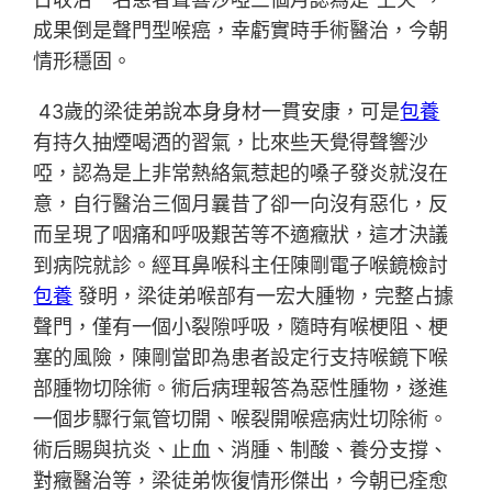
成果倒是聲門型喉癌，幸虧實時手術醫治，今朝
情形穩固。
43歲的梁徒弟說本身身材一貫安康，可是
包養
有持久抽煙喝酒的習氣，比來些天覺得聲響沙
啞，認為是上非常熱絡氣惹起的嗓子發炎就沒在
意，自行醫治三個月曩昔了卻一向沒有惡化，反
而呈現了咽痛和呼吸艱苦等不適癥狀，這才決議
到病院就診。經耳鼻喉科主任陳剛電子喉鏡檢討
包養
發明，梁徒弟喉部有一宏大腫物，完整占據
聲門，僅有一個小裂隙呼吸，隨時有喉梗阻、梗
塞的風險，陳剛當即為患者設定行支持喉鏡下喉
部腫物切除術。術后病理報答為惡性腫物，遂進
一個步驟行氣管切開、喉裂開喉癌病灶切除術。
術后賜與抗炎、止血、消腫、制酸、養分支撐、
對癥醫治等，梁徒弟恢復情形傑出，今朝已痊愈