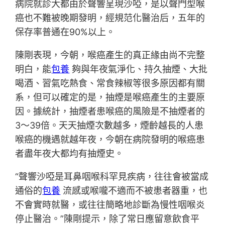
病院就診大都由於聲響呈現沙啞，是以聲門型喉
癌也不難被晚期發明，經規范化醫治后，五年的
保存率普通在90%以上。
陳剛表現，今朝，喉癌產生的真正緣由尚不完整
明白，能
包養
夠與年夜氣淨化、持久抽煙、大批
喝酒、習氣吃熱食、常食辣椒等很多原因都有關
系，但可以確定的是，抽煙是喉癌產生的主要原
因。據統計，抽煙者患喉癌的風險是不抽煙者的
3～39倍。天天抽煙次數越多，煙齡越長的人患
喉癌的機遇就越年夜，今朝在病院發明的喉癌患
者盡年夜大都均有抽煙史。
“聲響沙啞是耳鼻咽喉科罕見疾病，往往會被當成
通俗的
包養
流感或喉嚨不適而不被患者器重，也
不會實時就醫，或往往簡略地診斷為慢性咽喉炎
停止醫治。”陳剛提示，除了常日應留意飲食平