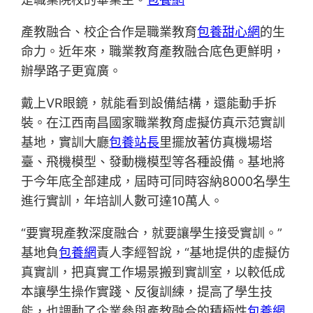
產教融合、校企合作是職業教育
包養甜心網
的生
命力。近年來，職業教育產教融合底色更鮮明，
辦學路子更寬廣。
戴上VR眼鏡，就能看到設備結構，還能動手拆
裝。在江西南昌國家職業教育虛擬仿真示范實訓
基地，實訓大廳
包養站長
里擺放著仿真機場塔
臺、飛機模型、發動機模型等各種設備。基地將
于今年底全部建成，屆時可同時容納8000名學生
進行實訓，年培訓人數可達10萬人。
“要實現產教深度融合，就要讓學生接受實訓。”
基地負
包養網
責人李經智說，“基地提供的虛擬仿
真實訓，把真實工作場景搬到實訓室，以較低成
本讓學生操作實踐、反復訓練，提高了學生技
能，也調動了企業參與產教融合的積極性
包養網