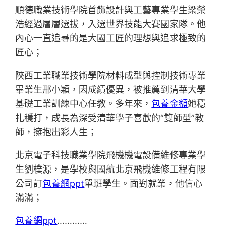
順德職業技術學院首飾設計與工藝專業學生梁榮
浩經過層層選拔，入選世界技能大賽國家隊。他
內心一直追尋的是大國工匠的理想與追求極致的
匠心；
陜西工業職業技術學院材料成型與控制技術專業
畢業生邢小穎，因成績優異，被推薦到清華大學
基礎工業訓練中心任教。多年來，
包養金額
她穩
扎穩打，成長為深受清華學子喜歡的“雙師型”教
師，擁抱出彩人生；
北京電子科技職業學院飛機機電設備維修專業學
生劉樸源，是學校與國航北京飛機維修工程有限
公司訂
包養網ppt
單班學生。面對就業，他信心
滿滿；
包養網ppt
…………