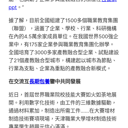
ppt
。”
據了解，目前全國組建了1500多個職業教育集團
（聯盟），涵蓋了企業、學校、行業、科研機構
在內的4.5萬余家成員單位。在我國世界500強企
業中，有175家企業參與職業教育集團化辦學。
全國培育了3000多家產教融合型企業、試點建設
了21個產教融合型城市，構建起以城市為節點、
行業為支點、企業為重點的產教融合新模式。
在交流互
長期包養
鑒中共同發展
近日，首屆世界職業院校技能大賽如火如荼地展
開。利用數字化技術，由工件的三維數據驅動，
通過材料累加，制造出所需工件……在大賽增材
制造技術賽項現場，天津職業大學增材制造技術
專業學生趙興元信心滿滿。