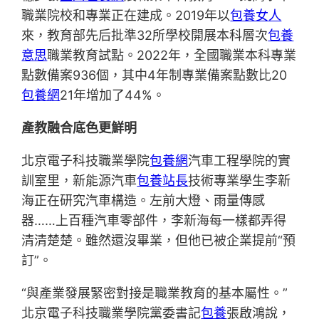
職業院校和專業正在建成。2019年以
包養女人
來，教育部先后批準32所學校開展本科層次
包養
意思
職業教育試點。2022年，全國職業本科專業
點數備案936個，其中4年制專業備案點數比20
包養網
21年增加了44%。
產教融合底色更鮮明
北京電子科技職業學院
包養網
汽車工程學院的實
訓室里，新能源汽車
包養站長
技術專業學生李新
海正在研究汽車構造。左前大燈、雨量傳感
器……上百種汽車零部件，李新海每一樣都弄得
清清楚楚。雖然還沒畢業，但他已被企業提前“預
訂”。
“與產業發展緊密對接是職業教育的基本屬性。”
北京電子科技職業學院黨委書記
包養
張啟鴻說，