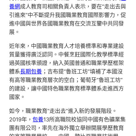
養網
成人教育司相關負責人表示，要在“走出去與
引進來”中不斷提升我國職業教育國際影響力，促
進中國與世界各國職業教育在交流互鑒中共同發
展。
近年來，中國職業教育人才培養標準和專業建設
質量獲得廣泛認同。中餐烹飪國際化教學標準經
過英國核準頒證，納入英國普通和職業學歷框架
體系
長期包養
；吉布提“魯班工坊”填補了本國沒
有高等職業教育層次的空白；葡萄牙“魯班工坊”
的建設，讓中國特色職業教育標準體系走進西方
國家。
如今，職業教育“走出去”進入新的發展階段。
2019年，
包養
13所高職院校協同中國有色礦業集
團有限公司，率先在海外獨立舉辦開展學歷教育