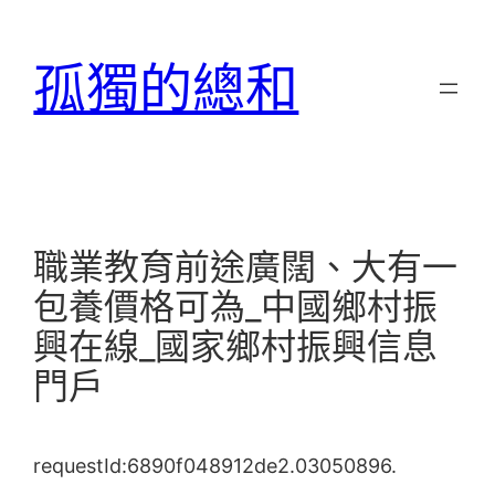
跳
至
孤獨的總和
主
要
內
容
職業教育前途廣闊、大有一
包養價格可為_中國鄉村振
興在線_國家鄉村振興信息
門戶
requestId:6890f048912de2.03050896.