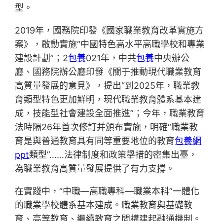
型。
2019年，國務院印發《國家職業教育改革實施方
案》，啟動實施“中國特色高水平高職學校和專業
建設計劃”；2
包養
021年，中共
包養
中央辦公
廳、國務院辦公廳印發《關于推動現代職業教育
高質量發展的意見》，提出“到2025年，職業教
育類型特色更加鮮明，現代職業教育體系基本建
成，技能型社會建設全面推進”；今年，職業教育
法時隔26年首次修訂并頒布實施，明確“職業教
育是與普通教育具有同等重要地位的教育
包養網
ppt
類型”……法律制度和政策舉措的密集出臺，
為職業教育高質量發展提供了有力支撐。
在實踐中，“中職—高職專科—職業本科”一體化
的職業學校體系基本建成。職業教育與基礎教
育、高等教育、繼續教育之間構建起融通機制。