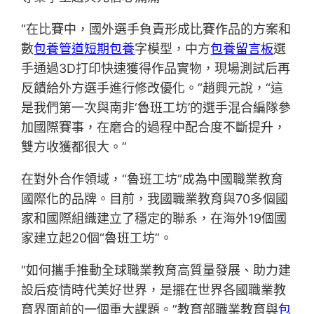
“在比賽中，國外選手負責形成比賽作品的方案和
數
包養管道
短期包養
字模型，中方
包養留言板
選
手通過3D打印快速獲得作品實物，現場測試后再
反饋給外方選手進行修改優化。”趙興元說，“這
是我們第一次與南非‘魯班工坊’的選手混合編隊參
加國際賽事，在磨合的過程中配合度不斷提升，
雙方收獲都很大。”
在對外合作領域，“魯班工坊”成為中國職業教育
國際化的品牌。目前，我國職業教育與70多個國
家和國際組織建立了穩定的聯系，在海外19個國
家建立起20個“魯班工坊”。
“如何攜手推動全球職業教育高質量發展、助力建
設后疫情時代美好世界，是擺在世界各國職業教
育界面前的一個重大課題。”教育部職業教育與
包